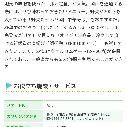
地元の味噌を使った「豚汁定食」が人気。岡山を通過する
際には、ぜひ味わっておきたいメニュー。野菜が200ｇも
入っている「野菜たっぷり岡山中華そば」もおすすめだ。
移動中のおやつに食べたい「くるみしょうゆゆべし」は、
高梁SAだけでしか買えないオリジナル商品。冷やして食
べる新感覚の唐揚げ「努努鶏（ゆめゆめどり）」も試して
みたい。また、SAにはウェルカムゲート(8～20時)が併設
されており、一般道からもSAの施設を利用することができ
る。
お役立ち施設・サービス
スマートIC
なし
あり／ENEOS(株)＆西日本宇佐美：8～22
ガソリンスタンド
時/0866-57-3301(セルフ式スタンド)