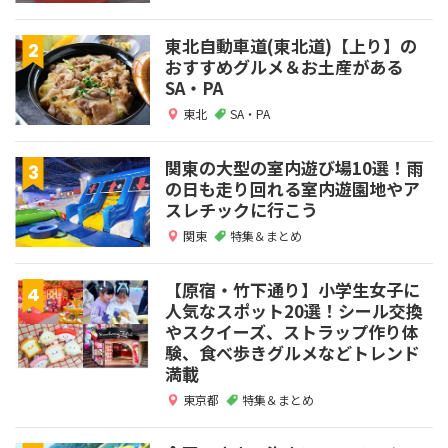
東北自動車道(東北道)【上り】の
おすすめグルメ＆お土産がある
SA・PA
東北
SA・PA
関東の大型の室内遊び場10選！雨
の日も走り回れる室内遊園地やア
スレチックに行こう
関東
特集＆まとめ
【原宿・竹下通り】小学生女子に
人気なスポット20選！シール交換
やスクイーズ、ストラップ作り体
験、食べ歩きグルメなどトレンド
満載
東京都
特集＆まとめ