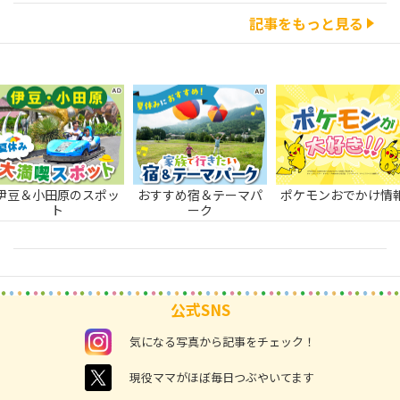
記事をもっと見る
伊豆＆小田原のスポッ
おすすめ宿＆テーマパ
ポケモンおでかけ情
ト
ーク
公式SNS
instagram
気になる写真から記事をチェック！
twitter
現役ママがほぼ毎日つぶやいてます