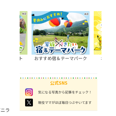
原のスポット
おすすめ宿＆テーマパーク
ポケモ
公式SNS
instagram
気になる写真から記事をチェック！
twitter
現役ママがほぼ毎日つぶやいてます
バニラ