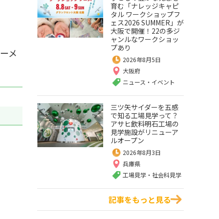
育む「ナレッジキャピ
タル ワークショップフ
ェス2026 SUMMER」が
大阪で開催！22の多ジ
ャンルなワークショッ
プあり
ーメ
2026年8月5日
大阪府
ニュース・イベント
三ツ矢サイダーを五感
で知る工場見学って？
アサヒ飲料明石工場の
見学施設がリニューア
ルオープン
2026年8月3日
兵庫県
工場見学・社会科見学
記事をもっと見る