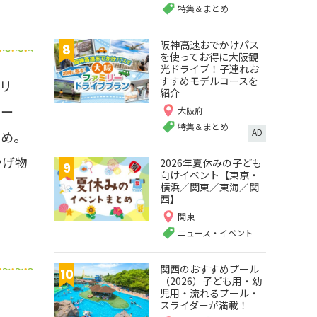
特集＆まとめ
阪神高速おでかけパス
を使ってお得に大阪観
光ドライブ！子連れお
すすめモデルコースを
エリ
紹介
コー
大阪府
特集＆まとめ
AD
すめ。
やげ物
2026年夏休みの子ども
向けイベント【東京・
横浜／関東／東海／関
西】
関東
ニュース・イベント
関西のおすすめプール
（2026）子ども用・幼
児用・流れるプール・
スライダーが満載！