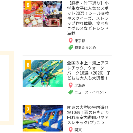
【原宿・竹下通り】小
学生女子に人気なスポ
ット20選！シール交換
やスクイーズ、ストラ
ップ作り体験、食べ歩
きグルメなどトレンド
満載
東京都
特集＆まとめ
全国の水上・海上アス
レチック、ウォーター
パーク18選（2026）子
どもも大人も大興奮！
北海道
ニュース・イベント
関東の大型の室内遊び
場10選！雨の日も走り
回れる室内遊園地やア
スレチックに行こう
関東