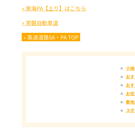
» 東海PA【上り】はこちら
» 常磐自動車道
» 高速道路SA・PA TOP
小規
おす
おす
お役
敷地
スポ