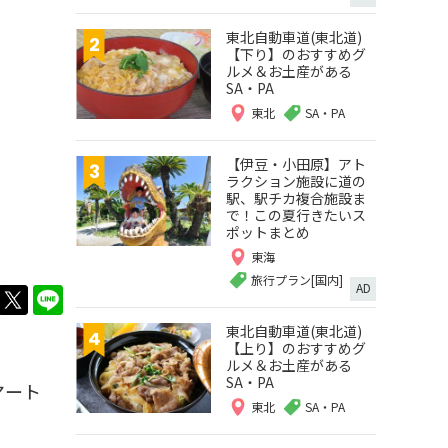
東北自動車道(東北道)
【下り】のおすすめグ
ルメ＆お土産がある
SA・PA
東北
SA・PA
【伊豆・小田原】アト
ラクション施設に道の
駅、駅チカ複合施設ま
で！この夏行きたいス
ポットまとめ
東海
旅行プラン[国内]
AD
twitter
LINE
東北自動車道(東北道)
【上り】のおすすめグ
ルメ＆お土産がある
SA・PA
マート
東北
SA・PA