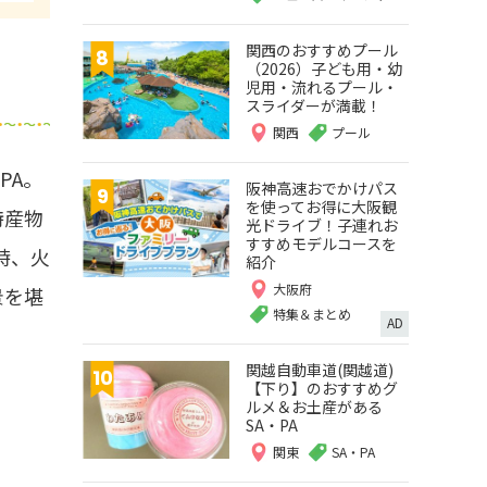
関西のおすすめプール
（2026）子ども用・幼
児用・流れるプール・
スライダーが満載！
関西
プール
PA。
阪神高速おでかけパス
を使ってお得に大阪観
特産物
光ドライブ！子連れお
すすめモデルコースを
時、火
紹介
大阪府
景を堪
特集＆まとめ
AD
関越自動車道(関越道)
【下り】のおすすめグ
ルメ＆お土産がある
SA・PA
関東
SA・PA