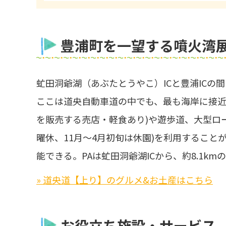
豊浦町を一望する噴火湾
虻田洞爺湖（あぶたとうやこ）ICと豊浦ICの
ここは道央自動車道の中でも、最も海岸に接近
を販売する売店・軽食あり)や遊歩道、大型ロー
曜休、11月～4月初旬は休園)を利用するこ
能できる。PAは虻田洞爺湖ICから、約8.1km
» 道央道【上り】のグルメ&お土産はこちら
お役立ち施設・サービス