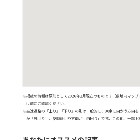
宇宙が大好き!!
SA・PA
※掲載の情報は原則として2026年2月現在のものです（敷地内マップ
け前にご確認ください。
※高速道路の「上り」「下り」の別は一般的に、東京に向かう方向を
が「外回り」、反時計回り方向が「内回り」です。この他、一部上
あなたにオススメの記事