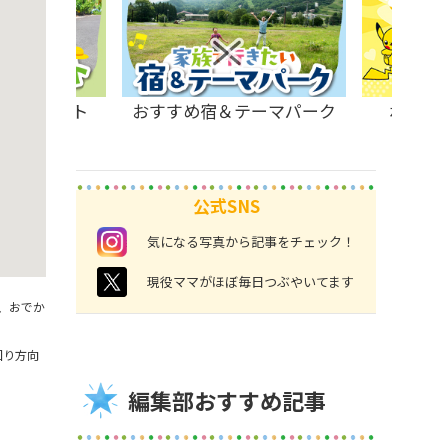
原のスポット
おすすめ宿＆テーマパーク
ポケモ
公式SNS
instagram
気になる写真から記事をチェック！
twitter
現役ママがほぼ毎日つぶやいてます
、おでか
回り方向
編集部おすすめ記事