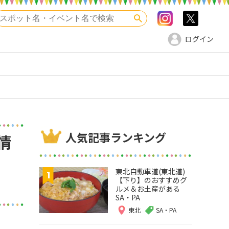
Instagram
>twitte
検索
ログイン
）
人気記事ランキング
情
東北自動車道(東北道)
【下り】のおすすめグ
ルメ＆お土産がある
SA・PA
東北
SA・PA