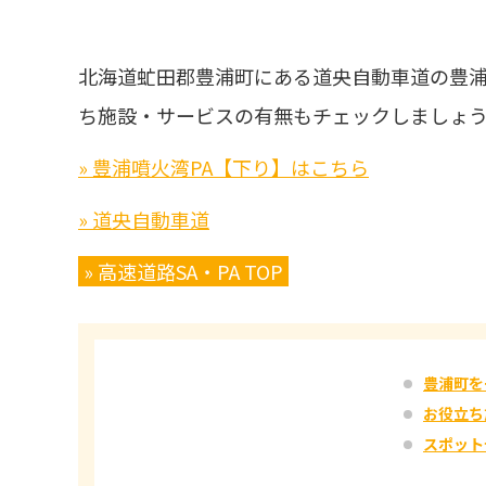
北海道虻田郡豊浦町にある道央自動車道の豊浦
ち施設・サービスの有無もチェックしましょ
» 豊浦噴火湾PA【下り】はこちら
» 道央自動車道
» 高速道路SA・PA TOP
豊浦町を
お役立ち
スポット