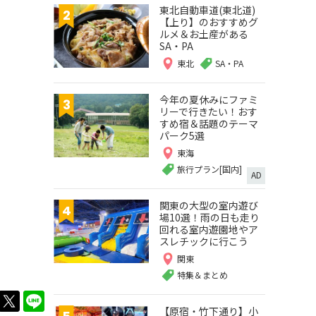
東北自動車道(東北道)
【上り】のおすすめグ
ルメ＆お土産がある
SA・PA
東北
SA・PA
今年の夏休みにファミ
リーで行きたい！おす
すめ宿＆話題のテーマ
パーク5選
東海
旅行プラン[国内]
AD
関東の大型の室内遊び
場10選！雨の日も走り
回れる室内遊園地やア
スレチックに行こう
関東
特集＆まとめ
twitter
LINE
【原宿・竹下通り】小