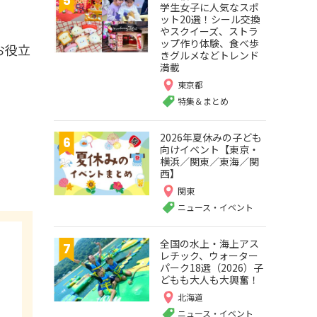
学生女子に人気なスポ
ット20選！シール交換
やスクイーズ、ストラ
ップ作り体験、食べ歩
お役立
きグルメなどトレンド
満載
東京都
特集＆まとめ
2026年夏休みの子ども
向けイベント【東京・
横浜／関東／東海／関
西】
関東
ニュース・イベント
全国の水上・海上アス
レチック、ウォーター
パーク18選（2026）子
どもも大人も大興奮！
北海道
ニュース・イベント