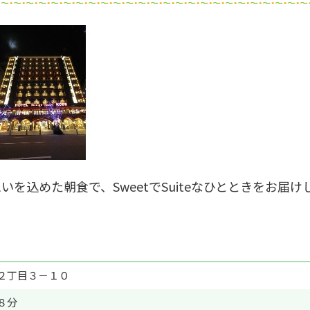
自由研究アイデア
伊豆＆小田
込めた朝食で、SweetでSuiteなひとときをお届け
２丁目３－１０
８分