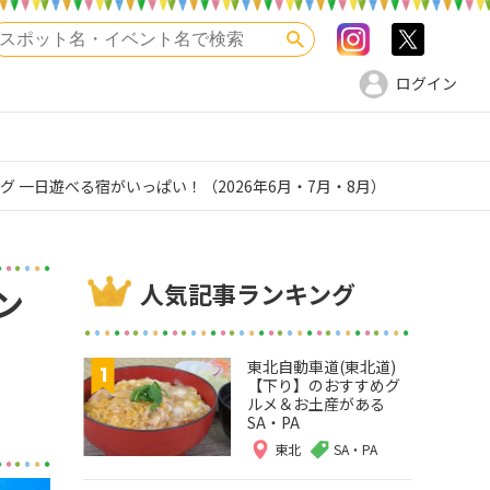
Instagram
>twitte
検索
ログイン
 一日遊べる宿がいっぱい！（2026年6月・7月・8月）
人気記事ランキング
ン
東北自動車道(東北道)
【下り】のおすすめグ
ルメ＆お土産がある
SA・PA
東北
SA・PA