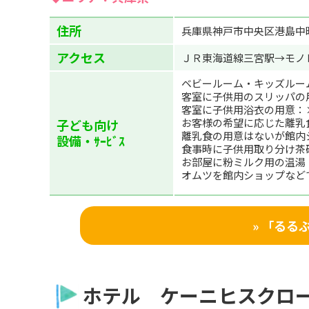
住所
兵庫県神戸市中央区港島中
アクセス
ＪＲ東海道線三宮駅→モノ
ベビールーム・キッズルー
客室に子供用のスリッパの
客室に子供用浴衣の用意：
お客様の希望に応じた離乳
子ども向け
離乳食の用意はないが館内
設備・ｻｰﾋﾞｽ
食事時に子供用取り分け茶
お部屋に粉ミルク用の温湯
オムツを館内ショップなど
» 「る
ホテル ケーニヒスクロ