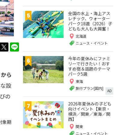
全国の水上・海上アス
レチック、ウォーター
パーク18選（2026）子
どもも大人も大興奮！
北海道
ニュース・イベント
twitter
LINE
今年の夏休みにファミ
リーで行きたい！おす
すめ宿＆話題のテーマ
）から
パーク5選
東海
彩な設
旅行プラン[国内]
AD
びの
2026年夏休みの子ども
向けイベント【東京・
横浜／関東／東海／関
西】
対象期
関東
ニュース・イベント