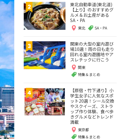
東北自動車道(東北道)
【上り】のおすすめグ
ルメ＆お土産がある
SA・PA
東北
SA・PA
関東の大型の室内遊び
場10選！雨の日も走り
回れる室内遊園地やア
スレチックに行こう
関東
特集＆まとめ
【原宿・竹下通り】小
学生女子に人気なスポ
ット20選！シール交換
やスクイーズ、ストラ
ップ作り体験、食べ歩
きグルメなどトレンド
満載
東京都
特集＆まとめ