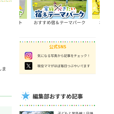
原のスポット
おすすめ宿＆テーマパーク
ポケモ
公式SNS
instagram
気になる写真から記事をチェック！
twitter
現役ママがほぼ毎日つぶやいてます
しま
編集部おすすめ記事
子どもと紫外線！日焼