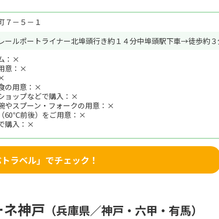
町７－５－１
レールポートライナー北埠頭行き約１４分中埠頭駅下車→徒歩約３
ム：×
用意：×
×
食の用意：×
ショップなどで購入：×
碗やスプーン・フォークの用意：×
（60℃前後）をご用意：×
で購入：×
るぶトラベル」でチェック！
ーネ神戸
（兵庫県／神戸・六甲・有馬）