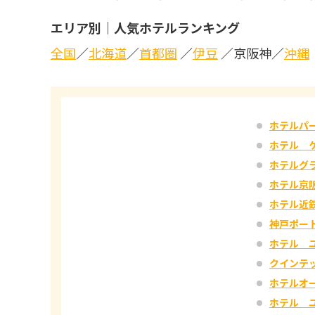
エリア別｜人気ホテルランキング
全国
／
北海道
／
首都圏
／
伊豆
／京阪神／
沖縄
ホテルパ
ホテル 
ホテルグ
ホテル京
ホテル近
神戸ポー
ホテル 
クインテ
ホテルオ
ホテル 