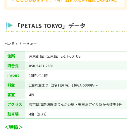
「PETALS TOKYO」データ
ぺたるす とーきょー
住所
東京都品川区東品川2-1 T-LOTUS
問合先
050-5491-2681
in/out
15時／11時
料金
1泊素泊まり（2名利用時）1棟6万6000円〜
客室
4棟
アクセス
東京臨海高速鉄道りんかい線・天王洲アイル駅から徒歩7分
駐車場
4台（無料）
＜特徴＞