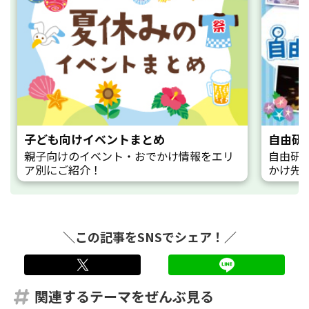
子ども向けイベントまとめ
自由研
親子向けのイベント・おでかけ情報をエリ
自由研
ア別にご紹介！
かけ先
＼この記事をSNSでシェア！／
twitter
LINE
関連するテーマをぜんぶ見る