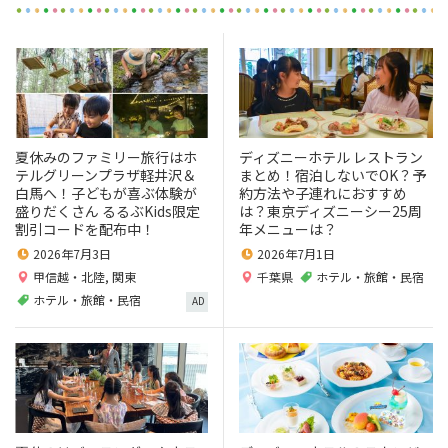
夏休みのファミリー旅行はホ
ディズニーホテル レストラン
テルグリーンプラザ軽井沢＆
まとめ！宿泊しないでOK？予
白馬へ！子どもが喜ぶ体験が
約方法や子連れにおすすめ
盛りだくさん るるぶKids限定
は？東京ディズニーシー25周
割引コードを配布中！
年メニューは？
2026年7月3日
2026年7月1日
甲信越・北陸
,
関東
千葉県
ホテル・旅館・民宿
ホテル・旅館・民宿
AD