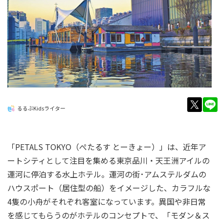
twitt
るるぶKidsライター
「PETALS TOKYO（ぺたるす とーきょー）」は、近年ア
ートシティとして注目を集める東京品川・天王洲アイルの
運河に停泊する水上ホテル。運河の街･アムステルダムの
ハウスポート（居住型の船）をイメージした、カラフルな
4隻の小舟がそれぞれ客室になっています。異国や非日常
を感じてもらうのがホテルのコンセプトで、「モダン＆ス