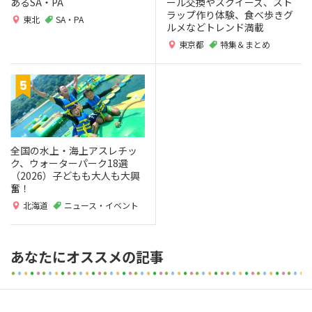
あるSA・PA
ール交換やスクイーズ、スト
ラップ作り体験、食べ歩きグ
東北
SA・PA
ルメなどトレンド満載
東京都
特集＆まとめ
全国の水上・海上アスレチッ
ク、ウォーターパーク18選
（2026）子どもも大人も大興
奮！
北海道
ニュース・イベント
あなたにオススメの記事