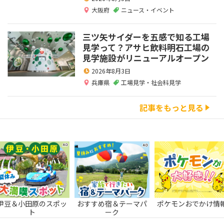
大阪府
ニュース・イベント
三ツ矢サイダーを五感で知る工場
見学って？アサヒ飲料明石工場の
見学施設がリニューアルオープン
2026年8月3日
兵庫県
工場見学・社会科見学
記事をもっと見る
伊豆＆小田原のスポッ
おすすめ宿＆テーマパ
ポケモンおでかけ情
ト
ーク