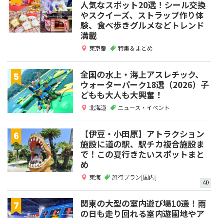
人気なスポット20選！シール交換
やスクイーズ、ストラップ作り体
験、食べ歩きグルメなどトレンド
満載
東京都
特集＆まとめ
全国の水上・海上アスレチック、
ウォーターパーク18選（2026）子
どもも大人も大興奮！
北海道
ニュース・イベント
【伊豆・小田原】アトラクション
施設に道の駅、駅チカ複合施設ま
で！この夏行きたいスポットまと
め
東海
旅行プラン[国内]
AD
関東の大型の室内遊び場10選！雨
の日も走り回れる室内遊園地やア