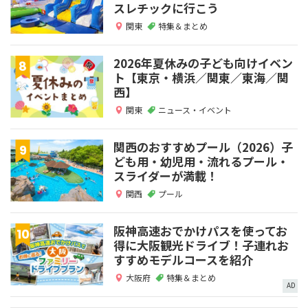
スレチックに行こう
関東
特集＆まとめ
2026年夏休みの子ども向けイベン
ト【東京・横浜／関東／東海／関
西】
関東
ニュース・イベント
関西のおすすめプール（2026）子
ども用・幼児用・流れるプール・
スライダーが満載！
関西
プール
阪神高速おでかけパスを使ってお
得に大阪観光ドライブ！子連れお
すすめモデルコースを紹介
大阪府
特集＆まとめ
AD