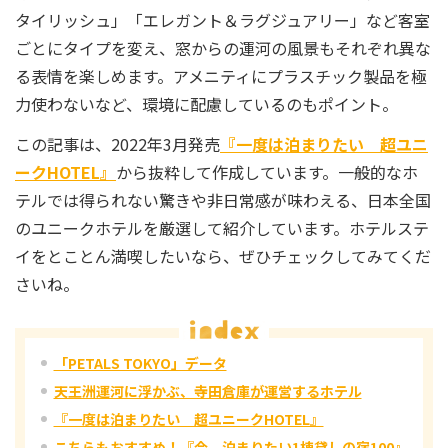
タイリッシュ」「エレガント＆ラグジュアリー」など客室
ごとにタイプを変え、窓からの運河の風景もそれぞれ異な
る表情を楽しめます。アメニティにプラスチック製品を極
力使わないなど、環境に配慮しているのもポイント。
この記事は、2022年3月発売
『一度は泊まりたい 超ユニ
ークHOTEL』
から抜粋して作成しています。一般的なホ
テルでは得られない驚きや非日常感が味わえる、日本全国
のユニークホテルを厳選して紹介しています。ホテルステ
イをとことん満喫したいなら、ぜひチェックしてみてくだ
さいね。
「PETALS TOKYO」データ
天王洲運河に浮かぶ、寺田倉庫が運営するホテル
『一度は泊まりたい 超ユニークHOTEL』
こちらもおすすめ！『今、泊まりたい1棟貸しの宿100』