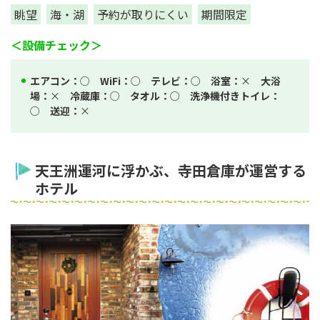
眺望
海・湖
予約が取りにくい
期間限定
＜設備チェック＞
エアコン：
○
WiFi：
○
テレビ：
○
浴室：
×
大浴
場：
×
冷蔵庫：
○
タオル：
○
洗浄機付きトイレ：
○
送迎：
×
天王洲運河に浮かぶ、寺田倉庫が運営する
ホテル