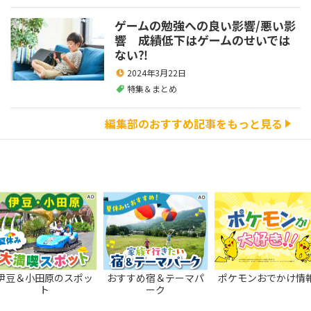
ゲームの勉強への良い影響/悪い影
響 成績低下はゲームのせいでは
ない⁈
2024年3月22日
特集＆まとめ
編集部のおすすめ記事をもっと見る
伊豆＆小田原のスポッ
おすすめ宿＆テーマパ
ポケモンおでかけ情
ト
ーク