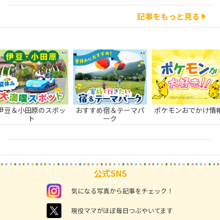
記事をもっと見る
伊豆＆小田原のスポッ
おすすめ宿＆テーマパ
ポケモンおでかけ情
ト
ーク
公式SNS
instagram
気になる写真から記事をチェック！
twitter
現役ママがほぼ毎日つぶやいてます