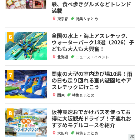
験、食べ歩きグルメなどトレンド
満載
東京都
特集＆まとめ
全国の水上・海上アスレチック、
ウォーターパーク18選（2026）子
どもも大人も大興奮！
北海道
ニュース・イベント
関東の大型の室内遊び場10選！雨
の日も走り回れる室内遊園地やア
スレチックに行こう
関東
特集＆まとめ
阪神高速おでかけパスを使ってお
得に大阪観光ドライブ！子連れお
すすめモデルコースを紹介
大阪府
特集＆まとめ
AD