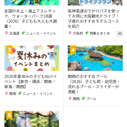
全国の水上・海上アスレチッ
阪神高速おでかけパスを使っ
ク、ウォーターパーク18選
てお得に大阪観光ドライブ！
（2026）子どもも大人も大興
子連れおすすめモデルコース
奮！
を紹介
北海道
ニュース・イベント
大阪府
特集＆まとめ
AD
2026年夏休みの子ども向けイ
関西のおすすめプール
ベント【東京・横浜／関東／
（2026）子ども用・幼児用・
東海／関西】
流れるプール・スライダーが
満載！
関東
ニュース・イベント
関西
プール