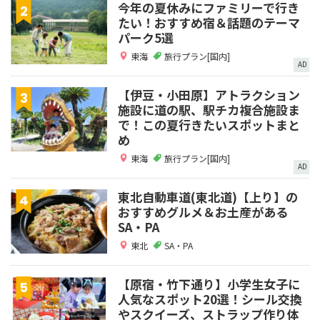
今年の夏休みにファミリーで行き
たい！おすすめ宿＆話題のテーマ
パーク5選
東海
旅行プラン[国内]
AD
【伊豆・小田原】アトラクション
施設に道の駅、駅チカ複合施設ま
で！この夏行きたいスポットまと
め
東海
旅行プラン[国内]
AD
東北自動車道(東北道)【上り】の
おすすめグルメ＆お土産がある
SA・PA
東北
SA・PA
【原宿・竹下通り】小学生女子に
人気なスポット20選！シール交換
やスクイーズ、ストラップ作り体