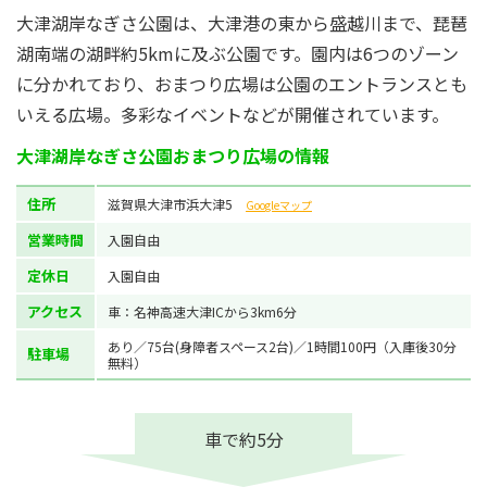
大津湖岸なぎさ公園は、大津港の東から盛越川まで、琵琶
湖南端の湖畔約5kmに及ぶ公園です。園内は6つのゾーン
に分かれており、おまつり広場は公園のエントランスとも
いえる広場。多彩なイベントなどが開催されています。
大津湖岸なぎさ公園おまつり広場の情報
住所
滋賀県大津市浜大津5
Googleマップ
営業時間
入園自由
定休日
入園自由
アクセス
車：名神高速大津ICから3km6分
あり／75台(身障者スペース2台)／1時間100円（入庫後30分
駐車場
無料）
車で約5分