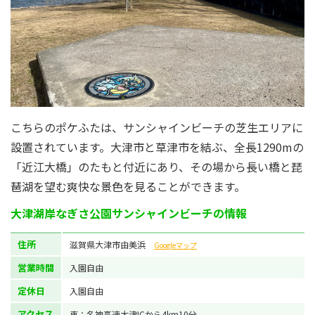
こちらのポケふたは、サンシャインビーチの芝生エリアに
設置されています。大津市と草津市を結ぶ、全長1290mの
「近江大橋」のたもと付近にあり、その場から長い橋と琵
琶湖を望む爽快な景色を見ることができます。
大津湖岸なぎさ公園サンシャインビーチの情報
住所
滋賀県大津市由美浜
Googleマップ
営業時間
入園自由
定休日
入園自由
アクセス
車：名神高速大津ICから4km10分