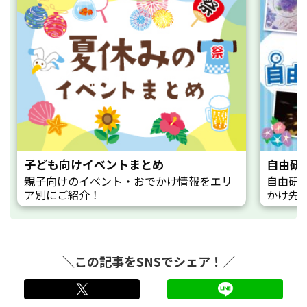
子ども向けイベントまとめ
自由研
親子向けのイベント・おでかけ情報をエリ
自由研
ア別にご紹介！
かけ先
＼この記事をSNSでシェア！／
twitter
LINE