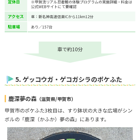
定休日
※甲賀流リアル忍者館の体験プログラムの実施詳細・料金は
公式WEBサイトにて要確認
アクセス
車：新名神高速信楽ICから11km12分
駐車場
あり／157台
車で約10分
5. ゲッコウガ・ゲコガシラのポケふた
鹿深夢の森
（滋賀県/甲賀市）
甲賀市のポケふた3枚目は、すり鉢状の大きな広場がシン
ボルの「鹿深（かふか）夢の森」にあります。