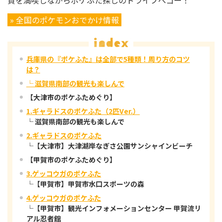
賀を満喫しながらポケふた探しのドライブへゴー！
» 全国のポケモンおでかけ情報
兵庫県の『ポケふた』は全部で5種類！周り方のコツ
は？
└ 滋賀県南部の観光も楽しんで
【大津市のポケふためぐり】
1.ギャラドスのポケふた（2匹Ver.）
└ 滋賀県南部の観光も楽しんで
2.ギャラドスのポケふた
└【大津市】大津湖岸なぎさ公園サンシャインビーチ
【甲賀市のポケふためぐり】
3.ゲッコウガのポケふた
└【甲賀市】甲賀市水口スポーツの森
4.ゲッコウガのポケふた
└【甲賀市】観光インフォメーションセンター 甲賀流リ
アル忍者館