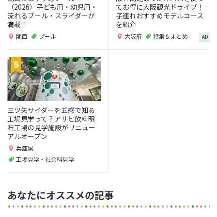
（2026）子ども用・幼児用・
てお得に大阪観光ドライブ！
流れるプール・スライダーが
子連れおすすめモデルコース
満載！
を紹介
関西
プール
大阪府
特集＆まとめ
AD
三ツ矢サイダーを五感で知る
工場見学って？アサヒ飲料明
石工場の見学施設がリニュー
アルオープン
兵庫県
工場見学・社会科見学
あなたにオススメの記事