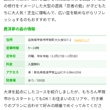
の修行をイメージした大型の遊具「忍者の砦」が子どもた
ちに大人気！芝生に寝転んで、広い空を眺めながらリフレ
ッシュするのもおすすめです。
鹿深夢の森の情報
住所
滋賀県甲賀市甲賀町大久保507-2
Googleマップ
営業時間
9～18時
定休日
月曜、年末年始（12月27日〜1月5日）
料金
入園無料
アクセス
車：新名神高速甲賀土山ICから8km20分
駐車場
あり／300台
大津を起点にしたコースを紹介しましたが、もちろん甲賀
市からスタートしてもOK！お住まいのエリアや、行き帰
りのプランに合わせて好みの順番でめぐってみてくださ