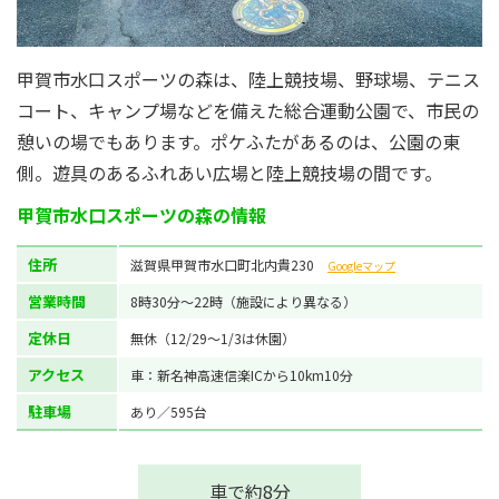
甲賀市水口スポーツの森は、陸上競技場、野球場、テニス
コート、キャンプ場などを備えた総合運動公園で、市民の
憩いの場でもあります。ポケふたがあるのは、公園の東
側。遊具のあるふれあい広場と陸上競技場の間です。
甲賀市水口スポーツの森の情報
住所
滋賀県甲賀市水口町北内貴230
Googleマップ
営業時間
8時30分〜22時（施設により異なる）
定休日
無休（12/29〜1/3は休園）
アクセス
車：新名神高速信楽ICから10km10分
駐車場
あり／595台
車で約8分