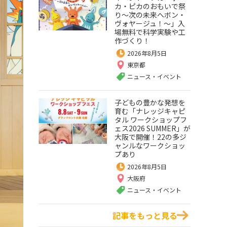
カ・ピカのおもいで祭
り～次の未来へボン・
ヴォヤージュ！～」入
場無料で科学実験や工
作づくり！
2026年8月5日
東京都
ニュース・イベント
子どもの豊かな発想を
育む「ナレッジキャピ
タル ワークショップフ
ェス2026 SUMMER」が
大阪で開催！22の多ジ
ャンルなワークショッ
プあり
2026年8月5日
大阪府
ニュース・イベント
記事をもっと見る