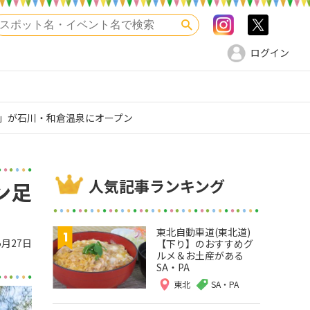
Instagram
>twitte
検索
ログイン
」が石川・和倉温泉にオープン
人気記事ランキング
ン足
東北自動車道(東北道)
5月27日
【下り】のおすすめグ
ルメ＆お土産がある
SA・PA
東北
SA・PA