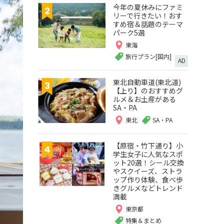
今年の夏休みにファミ
リーで行きたい！おす
すめ宿＆話題のテーマ
パーク5選
東海
旅行プラン[国内]
AD
東北自動車道(東北道)
【上り】のおすすめグ
ルメ＆お土産がある
SA・PA
東北
SA・PA
【原宿・竹下通り】小
学生女子に人気なスポ
ット20選！シール交換
やスクイーズ、ストラ
ップ作り体験、食べ歩
きグルメなどトレンド
満載
東京都
特集＆まとめ