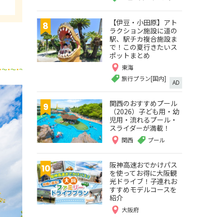
【伊豆・小田原】アト
ラクション施設に道の
駅、駅チカ複合施設ま
で！この夏行きたいス
ポットまとめ
東海
旅行プラン[国内]
AD
関西のおすすめプール
（2026）子ども用・幼
児用・流れるプール・
スライダーが満載！
関西
プール
阪神高速おでかけパス
を使ってお得に大阪観
光ドライブ！子連れお
すすめモデルコースを
紹介
大阪府