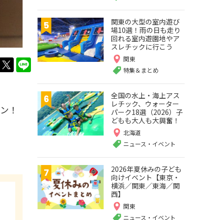
関東の大型の室内遊び
場10選！雨の日も走り
回れる室内遊園地やア
スレチックに行こう
関東
twitter
LINE
特集＆まとめ
全国の水上・海上アス
レチック、ウォーター
プン！
パーク18選（2026）子
どもも大人も大興奮！
北海道
ニュース・イベント
2026年夏休みの子ども
向けイベント【東京・
横浜／関東／東海／関
西】
関東
ニュース・イベント