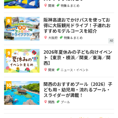
関東
特集＆まとめ
阪神高速おでかけパスを使ってお
得に大阪観光ドライブ！子連れお
すすめモデルコースを紹介
大阪府
特集＆まとめ
AD
2026年夏休みの子ども向けイベン
ト【東京・横浜／関東／東海／関
西】
関東
ニュース・イベント
関西のおすすめプール（2026）子
ども用・幼児用・流れるプール・
スライダーが満載！
関西
プール