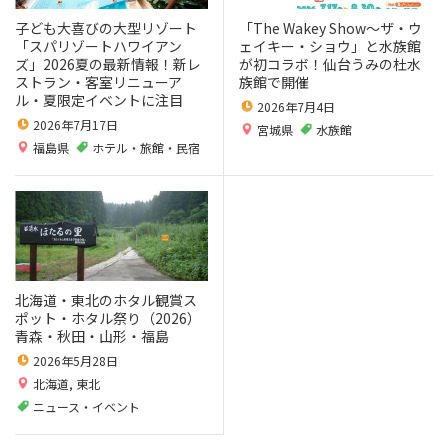
子ども大喜びの大型リゾート
「The Wakey Show～ザ・ウ
「スパリゾートハワイアン
ェイキー・ショウ」と水族館
ズ」2026夏の最新情報！新レ
が初コラボ！仙台うみの杜水
ストラン・客室リニューア
族館で開催
ル・夏限定イベントに注目
2026年7月4日
2026年7月17日
宮城県
水族館
福島県
ホテル・旅館・民宿
北海道・東北のホタル観賞ス
ポット・ホタル祭り（2026）
青森・秋田・山形・福島
2026年5月28日
北海道
,
東北
ニュース・イベント