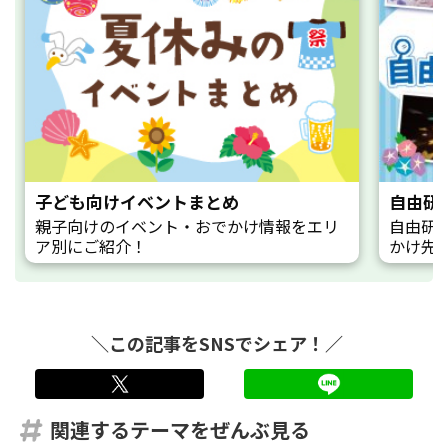
子ども向けイベントまとめ
自由研
親子向けのイベント・おでかけ情報をエリ
自由研
ア別にご紹介！
かけ先
＼この記事をSNSでシェア！／
twitter
LINE
関連するテーマをぜんぶ見る