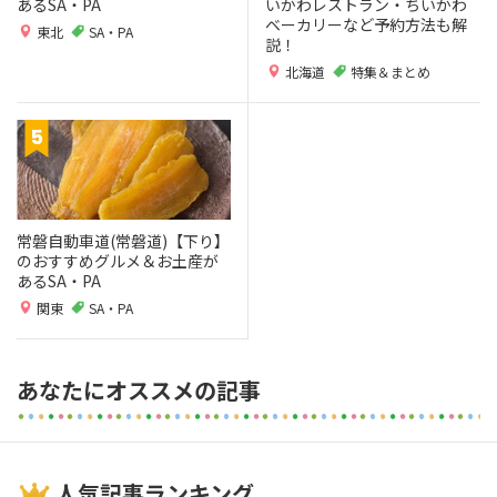
あるSA・PA
いかわレストラン・ちいかわ
ベーカリーなど予約方法も解
東北
SA・PA
説！
北海道
特集＆まとめ
常磐自動車道(常磐道)【下り】
のおすすめグルメ＆お土産が
あるSA・PA
関東
SA・PA
あなたにオススメの記事
人気記事ランキング