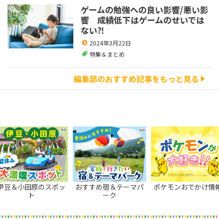
ゲームの勉強への良い影響/悪い影
響 成績低下はゲームのせいでは
ない⁈
2024年3月22日
特集＆まとめ
編集部のおすすめ記事をもっと見る
伊豆＆小田原のスポッ
おすすめ宿＆テーマパ
ポケモンおでかけ情
ト
ーク