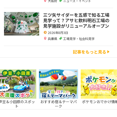
大阪府
ニュース・イベント
三ツ矢サイダーを五感で知る工場
見学って？アサヒ飲料明石工場の
見学施設がリニューアルオープン
2026年8月3日
兵庫県
工場見学・社会科見学
記事をもっと見る
伊豆＆小田原のスポッ
おすすめ宿＆テーマパ
ポケモンおでかけ情
ト
ーク