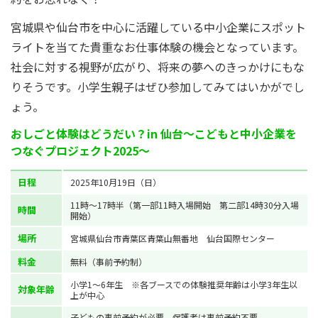
宮城県や仙台市を中心に活躍している中小企業にスポット
ライトを当てた貴重なお仕事体験の機会となっています。
社会に対する視野が広がり、将来の夢へのきっかけにもな
りそうです。小学生親子はぜひ参加してみてはいかがでし
ょう。
おしごと体験はどうだい？in 仙台〜こどもと中小企業を
つなぐプロジェクト2025〜
日程
2025年10月19日（日）
11時～17時半（第一部11時入場開始 第二部14時30分入場
時間
開始）
場所
宮城県仙台市青葉区青葉山無番地 仙台国際センター
料金
無料（事前予約制）
小学1〜6年生 ※各ブースでの体験推奨年齢は小学3年生以
対象年齢
上が中心
子どもの事前予約が必要。保護者は事前予約不要。