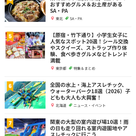
おすすめグルメ＆お土産がある
SA・PA
東北
SA・PA
【原宿・竹下通り】小学生女子に
人気なスポット20選！シール交換
やスクイーズ、ストラップ作り体
験、食べ歩きグルメなどトレンド
満載
東京都
特集＆まとめ
全国の水上・海上アスレチック、
ウォーターパーク18選（2026）子
どもも大人も大興奮！
北海道
ニュース・イベント
関東の大型の室内遊び場10選！雨
の日も走り回れる室内遊園地やア
スレチックに行こう