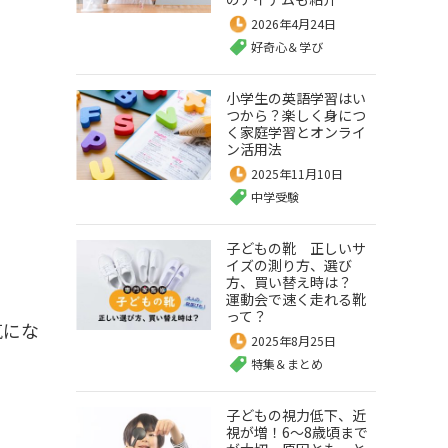
2026年4月24日
好奇心＆学び
小学生の英語学習はい
つから？楽しく身につ
く家庭学習とオンライ
ン活用法
2025年11月10日
中学受験
子どもの靴 正しいサ
イズの測り方、選び
方、買い替え時は？
運動会で速く走れる靴
って？
気にな
2025年8月25日
特集＆まとめ
子どもの視力低下、近
視が増！6～8歳頃まで