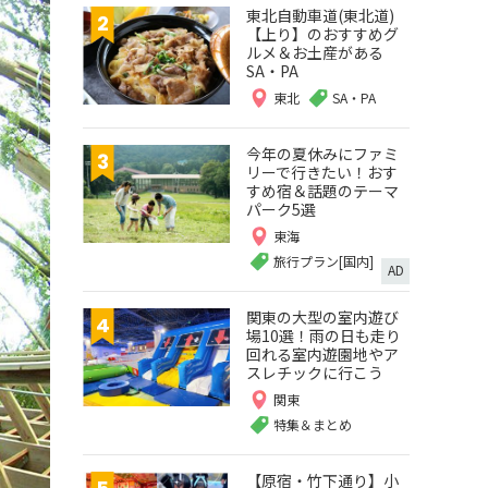
東北自動車道(東北道)
【上り】のおすすめグ
ルメ＆お土産がある
SA・PA
東北
SA・PA
今年の夏休みにファミ
リーで行きたい！おす
すめ宿＆話題のテーマ
パーク5選
東海
旅行プラン[国内]
AD
関東の大型の室内遊び
場10選！雨の日も走り
回れる室内遊園地やア
スレチックに行こう
関東
特集＆まとめ
【原宿・竹下通り】小