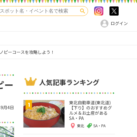
Instagram
>twitte
検索
ログイン
ャノピーコースを攻略しよう！
人気記事ランキング
ピー
東北自動車道(東北道)
年9月4日
【下り】のおすすめグ
ルメ＆お土産がある
SA・PA
東北
SA・PA