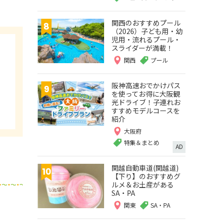
関西のおすすめプール
（2026）子ども用・幼
児用・流れるプール・
スライダーが満載！
関西
プール
阪神高速おでかけパス
を使ってお得に大阪観
光ドライブ！子連れお
すすめモデルコースを
紹介
大阪府
特集＆まとめ
AD
関越自動車道(関越道)
【下り】のおすすめグ
ルメ＆お土産がある
SA・PA
関東
SA・PA