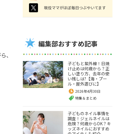
twitter
現役ママがほぼ毎日つぶやいてます
編集部おすすめ記事
がら、
子どもと紫外線！日焼
け止めは何歳から？正
しい塗り方、去年の使
い残しは?【海・プー
ル・屋外遊びに】
2026年4月30日
特集＆まとめ
子どものネイル事情を
調査！ジェルネイルは
危険？何歳からOK？キ
ッズネイルにおすすめ
のアイテムも紹介