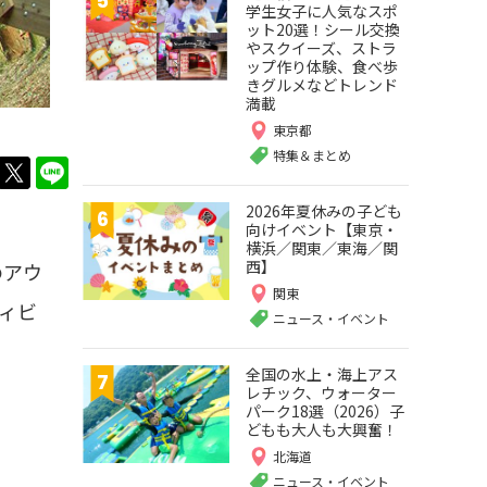
学生女子に人気なスポ
ット20選！シール交換
やスクイーズ、ストラ
ップ作り体験、食べ歩
きグルメなどトレンド
満載
東京都
特集＆まとめ
twitter
LINE
2026年夏休みの子ども
向けイベント【東京・
横浜／関東／東海／関
西】
のアウ
関東
ィビ
ニュース・イベント
全国の水上・海上アス
レチック、ウォーター
パーク18選（2026）子
どもも大人も大興奮！
北海道
ニュース・イベント