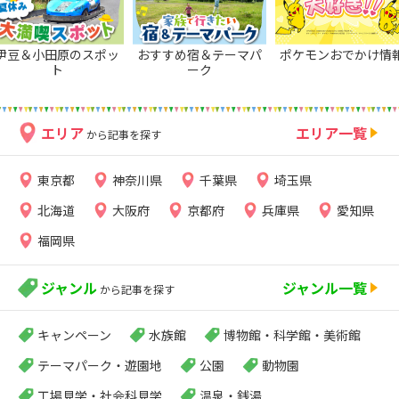
伊豆＆小田原のスポッ
おすすめ宿＆テーマパ
ポケモンおでかけ情
ト
ーク
エリア
エリア一覧
から記事を探す
東京都
神奈川県
千葉県
埼玉県
北海道
大阪府
京都府
兵庫県
愛知県
福岡県
ジャンル
ジャンル一覧
から記事を探す
キャンペーン
水族館
博物館・科学館・美術館
テーマパーク・遊園地
公園
動物園
工場見学・社会科見学
温泉・銭湯