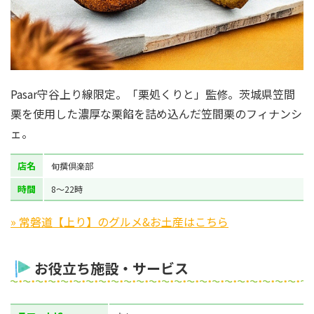
Pasar守谷上り線限定。「栗処くりと」監修。茨城県笠間
栗を使用した濃厚な栗餡を詰め込んだ笠間栗のフィナンシ
ェ。
店名
旬撰倶楽部
時間
8～22時
» 常磐道【上り】のグルメ&お土産はこちら
お役立ち施設・サービス