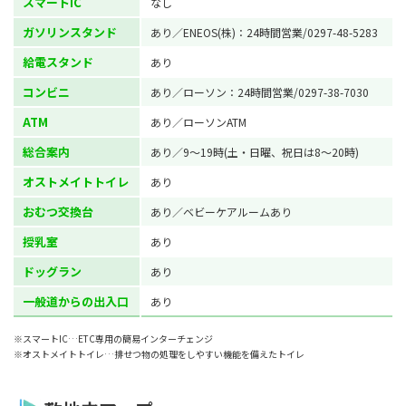
スマートIC
なし
ガソリンスタンド
あり／ENEOS(株)：24時間営業/0297-48-5283
給電スタンド
あり
コンビニ
あり／ローソン：24時間営業/0297-38-7030
ATM
あり／ローソンATM
総合案内
あり／9～19時(土・日曜、祝日は8～20時)
オストメイトトイレ
あり
おむつ交換台
あり／ベビーケアルームあり
授乳室
あり
ドッグラン
あり
一般道からの出入口
あり
※スマートIC…ETC専用の簡易インターチェンジ
※オストメイトトイレ…排せつ物の処理をしやすい機能を備えたトイレ