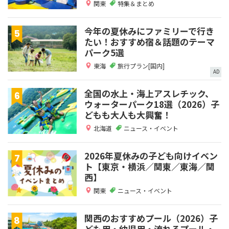
関東
特集＆まとめ
今年の夏休みにファミリーで行き
たい！おすすめ宿＆話題のテーマ
パーク5選
東海
旅行プラン[国内]
AD
全国の水上・海上アスレチック、
ウォーターパーク18選（2026）子
どもも大人も大興奮！
北海道
ニュース・イベント
2026年夏休みの子ども向けイベン
ト【東京・横浜／関東／東海／関
西】
関東
ニュース・イベント
関西のおすすめプール（2026）子
ども用・幼児用・流れるプール・