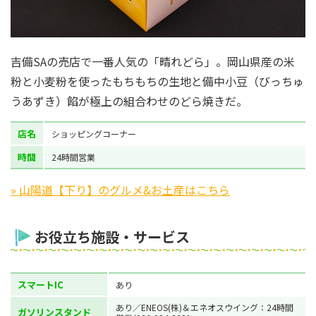
吉備SAの売店で一番人気の「晴れどら」。岡山県産の米
粉と小麦粉を使ったもちもちの生地と備中小豆（びっちゅ
うあずき）餡が極上の組合わせのどら焼きだ。
店名
ショッピングコーナー
時間
24時間営業
» 山陽道【下り】のグルメ&お土産はこちら
お役立ち施設・サービス
スマートIC
あり
あり／ENEOS(株)＆エネオスウイング：24時間
ガソリンスタンド