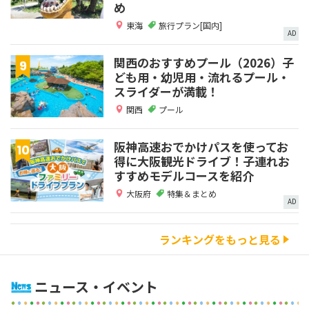
め
東海
旅行プラン[国内]
AD
関西のおすすめプール（2026）子
ども用・幼児用・流れるプール・
スライダーが満載！
関西
プール
阪神高速おでかけパスを使ってお
得に大阪観光ドライブ！子連れお
すすめモデルコースを紹介
大阪府
特集＆まとめ
AD
ランキングをもっと見る
ニュース・イベント