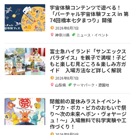
宇宙体験コンテンツで遊べる！
「バーチャル宇宙体験フェス in 第
74回橋本七夕まつり」開催
2026年8月7日
神奈川県
ニュース・イベント
富士急ハイランド「サンエックス
パラダイス」を親子で満喫！子ど
もと楽しむ見どころ＆楽しみ方ガ
イド 入場方法など詳しく解説
2026年8月7日
山梨県
テーマパーク・遊園地
閉館前の夏休みラストイベント
「プカ・ポカ・ピカのおもいで祭
り～次の未来へボン・ヴォヤージ
ュ！～」入場無料で科学実験や工
作づくり！
2026年8月5日