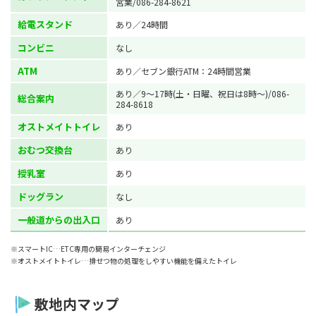
営業/086-284-8621
給電スタンド
あり／24時間
コンビニ
なし
ATM
あり／セブン銀行ATM：24時間営業
あり／9～17時(土・日曜、祝日は8時～)/086-
総合案内
284-8618
オストメイトトイレ
あり
おむつ交換台
あり
授乳室
あり
ドッグラン
なし
一般道からの出入口
あり
※スマートIC…ETC専用の簡易インターチェンジ
※オストメイトトイレ…排せつ物の処理をしやすい機能を備えたトイレ
敷地内マップ