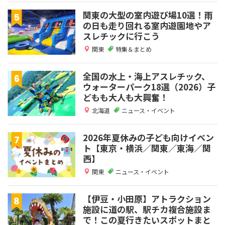
関東の大型の室内遊び場10選！雨
の日も走り回れる室内遊園地やア
スレチックに行こう
関東
特集＆まとめ
全国の水上・海上アスレチック、
ウォーターパーク18選（2026）子
どもも大人も大興奮！
北海道
ニュース・イベント
2026年夏休みの子ども向けイベン
ト【東京・横浜／関東／東海／関
西】
関東
ニュース・イベント
【伊豆・小田原】アトラクション
施設に道の駅、駅チカ複合施設ま
で！この夏行きたいスポットまと