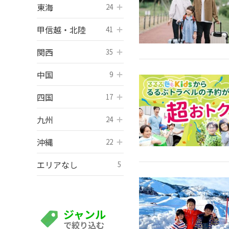
東海
開く
24
甲信越・北陸
開く
41
関西
開く
35
中国
開く
9
四国
開く
17
九州
開く
24
沖縄
開く
22
エリアなし
5
ジャンル
で絞り込む