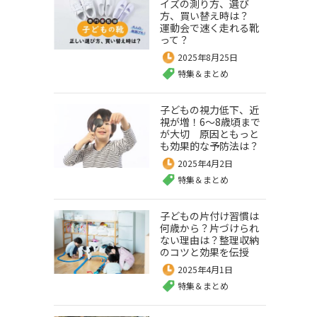
イズの測り方、選び
方、買い替え時は？
運動会で速く走れる靴
って？
2025年8月25日
特集＆まとめ
子どもの視力低下、近
視が増！6～8歳頃まで
が大切 原因ともっと
も効果的な予防法は？
2025年4月2日
特集＆まとめ
子どもの片付け習慣は
何歳から？片づけられ
ない理由は？整理収納
のコツと効果を伝授
2025年4月1日
特集＆まとめ