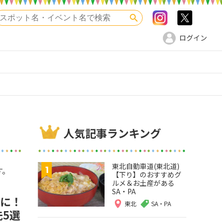
Instagram
>twitte
検索
ログイン
人気記事ランキング
東北自動車道(東北道)
す。
【下り】のおすすめグ
ルメ＆お土産がある
SA・PA
得に！
東北
SA・PA
先5選