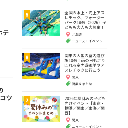
全国の水上・海上アス
レチック、ウォーター
パーク18選（2026）子
どもも大人も大興奮！
ホテ
北海道
ニュース・イベント
関東の大型の室内遊び
場10選！雨の日も走り
回れる室内遊園地やア
スレチックに行こう
関東
特集＆まとめ
の
コツ
2026年夏休みの子ども
向けイベント【東京・
横浜／関東／東海／関
西】
関東
ニュース・イベント