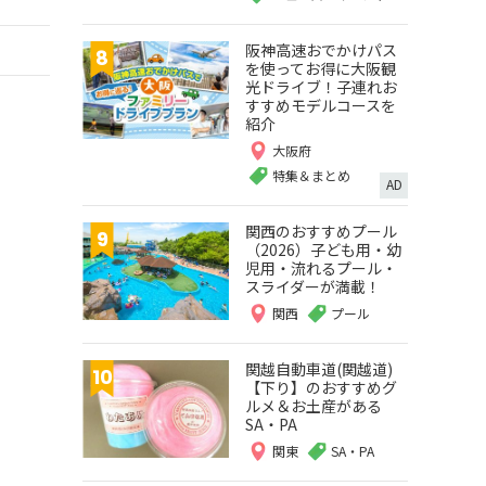
阪神高速おでかけパス
を使ってお得に大阪観
光ドライブ！子連れお
すすめモデルコースを
紹介
大阪府
特集＆まとめ
AD
関西のおすすめプール
（2026）子ども用・幼
児用・流れるプール・
スライダーが満載！
関西
プール
関越自動車道(関越道)
【下り】のおすすめグ
ルメ＆お土産がある
SA・PA
関東
SA・PA