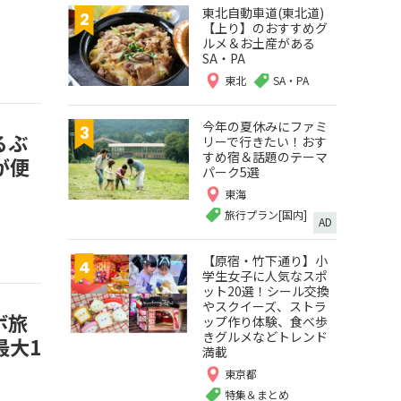
東北自動車道(東北道)
【上り】のおすすめグ
ルメ＆お土産がある
SA・PA
東北
SA・PA
今年の夏休みにファミ
るぶ
リーで行きたい！おす
すめ宿＆話題のテーマ
が便
パーク5選
東海
旅行プラン[国内]
AD
【原宿・竹下通り】小
学生女子に人気なスポ
ット20選！シール交換
やスクイーズ、ストラ
ボ旅
ップ作り体験、食べ歩
きグルメなどトレンド
最大1
満載
東京都
特集＆まとめ