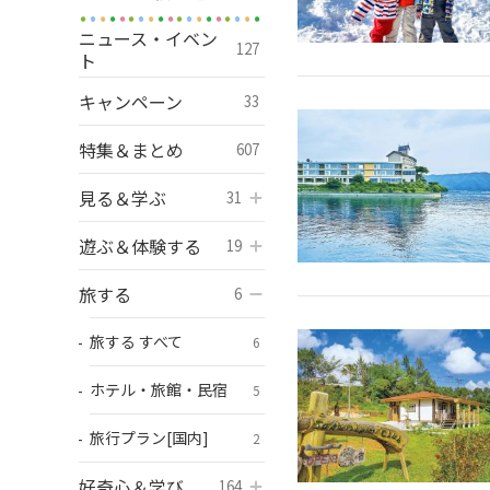
ニュース・イベン
127
ト
キャンペーン
33
特集＆まとめ
607
見る＆学ぶ
開く
31
遊ぶ＆体験する
開く
19
旅する
開く
6
旅する すべて
6
ホテル・旅館・民宿
5
旅行プラン[国内]
2
好奇心＆学び
開く
164