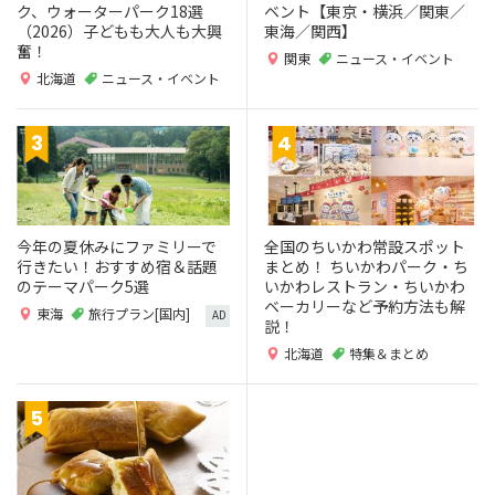
ク、ウォーターパーク18選
ベント【東京・横浜／関東／
（2026）子どもも大人も大興
東海／関西】
奮！
関東
ニュース・イベント
北海道
ニュース・イベント
今年の夏休みにファミリーで
全国のちいかわ常設スポット
行きたい！おすすめ宿＆話題
まとめ！ ちいかわパーク・ち
のテーマパーク5選
いかわレストラン・ちいかわ
ベーカリーなど予約方法も解
東海
旅行プラン[国内]
AD
説！
北海道
特集＆まとめ