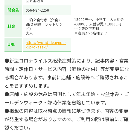
面８番地４
問合先
0564-84-2250
18000円〜、小学生：大人料金
一泊２食付き（夕食：
の80％、未就学児：10000円
BBQ 朝食：ホットサン
料金
※２歳以下無料
ド）
※定員2〜5名様まで
大人
https://wood-designpar
URL
k.jp/okazaki/
●新型コロナウイルス感染症対策により、記事内容・営業
時間・定休日・サービス内容（酒類の提供）等が変更にな
る場合があります。事前に店舗・施設等へご確認されるこ
とをおすすめします。
●店舗・施設の休みは原則として年末年始・お盆休み・ゴ
ールデンウィーク・臨時休業を省略しています。
●掲載の内容は取材時点の情報に基づきます。内容の変更
が発生する場合がありますので、ご利用の際は事前にご確
認ください。