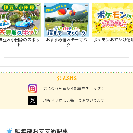
伊豆＆小田原のスポッ
おすすめ宿＆テーマパ
ポケモンおでかけ情
ト
ーク
公式SNS
instagram
気になる写真から記事をチェック！
twitter
現役ママがほぼ毎日つぶやいてます
編集部おすすめ記事