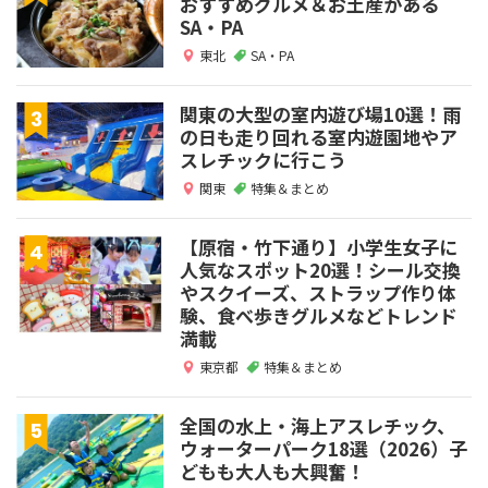
おすすめグルメ＆お土産がある
SA・PA
東北
SA・PA
関東の大型の室内遊び場10選！雨
の日も走り回れる室内遊園地やア
スレチックに行こう
関東
特集＆まとめ
【原宿・竹下通り】小学生女子に
人気なスポット20選！シール交換
やスクイーズ、ストラップ作り体
験、食べ歩きグルメなどトレンド
満載
東京都
特集＆まとめ
全国の水上・海上アスレチック、
ウォーターパーク18選（2026）子
どもも大人も大興奮！