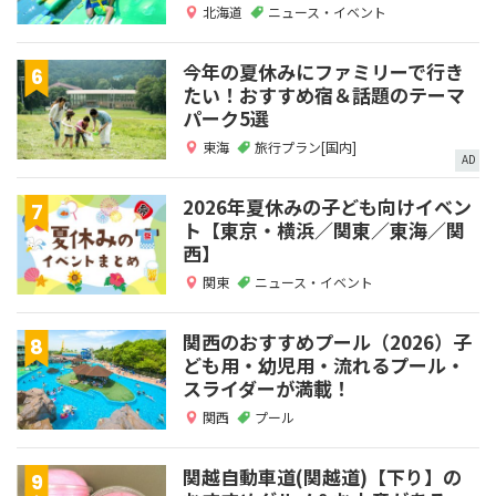
北海道
ニュース・イベント
今年の夏休みにファミリーで行き
たい！おすすめ宿＆話題のテーマ
パーク5選
東海
旅行プラン[国内]
AD
2026年夏休みの子ども向けイベン
ト【東京・横浜／関東／東海／関
西】
関東
ニュース・イベント
関西のおすすめプール（2026）子
ども用・幼児用・流れるプール・
スライダーが満載！
関西
プール
関越自動車道(関越道)【下り】の