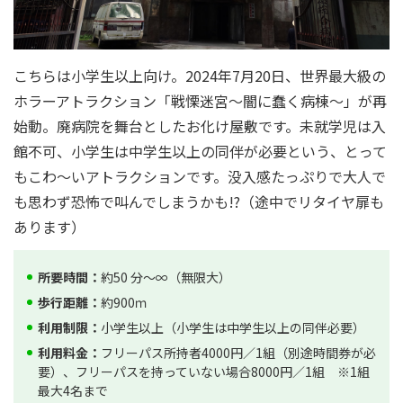
こちらは小学生以上向け。2024年7月20日、世界最大級の
ホラーアトラクション「戦慄迷宮～闇に蠢く病棟～」が再
始動。廃病院を舞台としたお化け屋敷です。未就学児は入
館不可、小学生は中学生以上の同伴が必要という、とって
もこわ～いアトラクションです。没入感たっぷりで大人で
も思わず恐怖で叫んでしまうかも!?（途中でリタイヤ扉も
あります）
所要時間：
約50 分～∞（無限大）
歩行距離：
約900ｍ
利用制限：
小学生以上（小学生は中学生以上の同伴必要）
利用料金：
フリーパス所持者4000円／1組（別途時間券が必
要）、フリーパスを持っていない場合8000円／1組 ※1組
最大4名まで