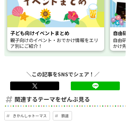
子ども向けイベントまとめ
自由研
親子向けのイベント・おでかけ情報をエリ
自由研
ア別にご紹介！
かけ先
＼この記事をSNSでシェア！／
twitter
LINE
関連するテーマをぜんぶ見る
きかんしゃトーマス
鉄道