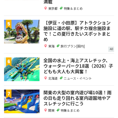
満載
東京都
特集＆まとめ
【伊豆・小田原】アトラクション
施設に道の駅、駅チカ複合施設ま
で！この夏行きたいスポットまと
め
東海
旅行プラン[国内]
AD
全国の水上・海上アスレチック、
ウォーターパーク18選（2026）子
どもも大人も大興奮！
北海道
ニュース・イベント
関東の大型の室内遊び場10選！雨
の日も走り回れる室内遊園地やア
スレチックに行こう
関東
特集＆まとめ