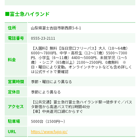
■富士急ハイランド
住所
山梨県富士吉田市新西原5-6-1
電話番号
0555-23-2111
【入園料】無料【当日窓口フリーパス】大人（18～64歳）
6000～7800円、中学・高校生（12～17歳）5500～7300
円、小学生（6～11歳）4400～5000円、未就学児（1～5
料金
歳）・シニア（65歳以上）2100～2500円、0歳無料 ※
日・曜日により変動。オンラインチケットなども含め詳しく
は公式サイトで要確認
営業時間
季節・曜日により異なる
定休日
季節により異なる
【公共交通】富士急行富士急ハイランド駅→徒歩すぐ／バス
アクセス
タ新宿から高速バスで約1時間40分
【車】中央道河口湖ICからすぐ
駐車場
5000台（1500円～）
URL
https://www.fujiq.jp/