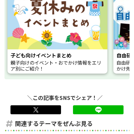
子ども向けイベントまとめ
自由研
親子向けのイベント・おでかけ情報をエリ
自由研
ア別にご紹介！
かけ先
＼この記事をSNSでシェア！／
twitter
LINE
関連するテーマをぜんぶ見る