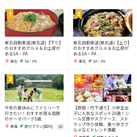
東北自動車道(東北道)【下り】
東北自動車道(東北道)【上り】
のおすすめグルメ＆お土産が
のおすすめグルメ＆お土産が
あるSA・PA
あるSA・PA
東北
SA・PA
東北
SA・PA
今年の夏休みにファミリーで
【原宿・竹下通り】小学生女
行きたい！おすすめ宿＆話題
子に人気なスポット20選！シ
のテーマパーク5選
ール交換やスクイーズ、スト
ラップ作り体験、食べ歩きグ
東海
旅行プラン[国内]
AD
ルメなどトレンド満載