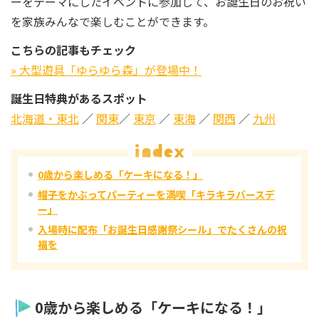
ーをテーマにしたイベントに参加して、お誕生日のお祝い
を家族みんなで楽しむことができます。
こちらの記事もチェック
» 大型遊具「ゆらゆら森」が登場中！
誕生日特典があるスポット
北海道・東北
／
関東
／
東京
／
東海
／
関西
／
九州
0歳から楽しめる「ケーキになる！」
帽子をかぶってパーティーを満喫「キラキラバースデ
ー」
入場時に配布「お誕生日感謝祭シール」でたくさんの祝
福を
0歳から楽しめる「ケーキになる！」