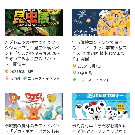
カブトムシの標本づくりワー
宇宙体験コンテンツで遊べ
クショップも！昆虫体験イベ
る！「バーチャル宇宙体験フ
ント「たまがわ昆虫展2026～
ェス in 第74回橋本七夕まつ
のぞいてみよう虫のせかい
り」開催
～」開催中
2026年8月7日
2026年8月8日
神奈川県
東京都
ニュース・イベント
ニュース・イベント
閉館前の夏休みラストイベン
予約受付中！専門家を講師に
ト「プカ・ポカ・ピカのおも
本格的なワークショップがで