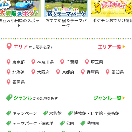
伊豆＆小田原のスポッ
おすすめ宿＆テーマパ
ポケモンおでかけ情
ト
ーク
エリア
エリア一覧
から記事を探す
東京都
神奈川県
千葉県
埼玉県
北海道
大阪府
京都府
兵庫県
愛知県
福岡県
ジャンル
ジャンル一覧
から記事を探す
キャンペーン
水族館
博物館・科学館・美術館
テーマパーク・遊園地
公園
動物園