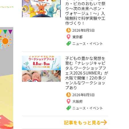
カ・ピカのおもいで祭
り～次の未来へボン・
ヴォヤージュ！～」入
場無料で科学実験や工
作づくり！
2026年8月5日
東京都
ニュース・イベント
子どもの豊かな発想を
育む「ナレッジキャピ
タル ワークショップフ
ェス2026 SUMMER」が
大阪で開催！22の多ジ
ャンルなワークショッ
プあり
2026年8月5日
大阪府
ニュース・イベント
記事をもっと見る