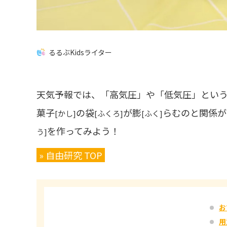
るるぶKidsライター
天気予報では、「高気圧」や「低気圧」とい
菓子
の袋
が膨
らむのと関係が
[かし]
[ふくろ]
[ふく]
を作ってみよう！
う]
» 自由研究 TOP
お
用