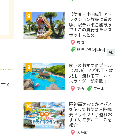
【伊豆・小田原】アト
ラクション施設に道の
駅、駅チカ複合施設ま
で！この夏行きたいス
ポットまとめ
東海
旅行プラン[国内]
AD
関西のおすすめプール
（2026）子ども用・幼
児用・流れるプール・
スライダーが満載！
年生く
関西
プール
阪神高速おでかけパス
を使ってお得に大阪観
光ドライブ！子連れお
すすめモデルコースを
紹介
大阪府