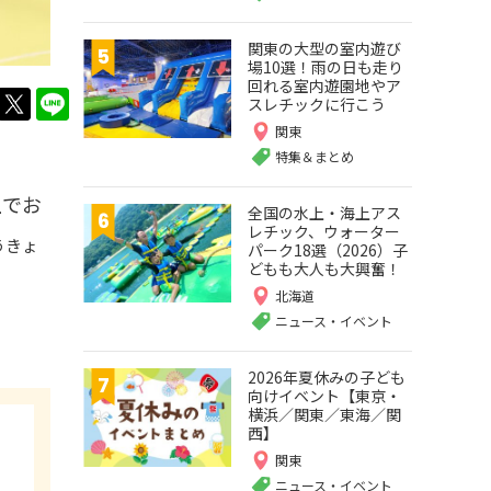
関東の大型の室内遊び
場10選！雨の日も走り
回れる室内遊園地やア
twitter
LINE
スレチックに行こう
関東
特集＆まとめ
上でお
全国の水上・海上アス
レチック、ウォーター
うきょ
パーク18選（2026）子
どもも大人も大興奮！
北海道
ニュース・イベント
2026年夏休みの子ども
向けイベント【東京・
横浜／関東／東海／関
西】
関東
ニュース・イベント