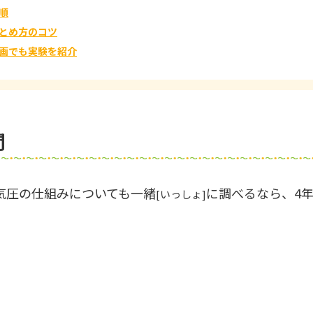
順
とめ方のコツ
画でも実験を紹介
間
気圧の仕組みについても一緒
に調べるなら、4
[いっしょ]