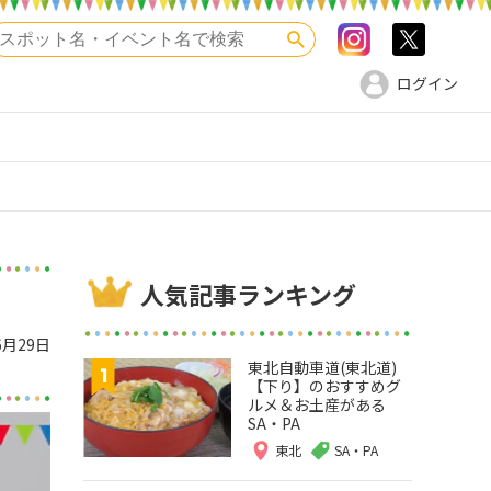
Instagram
>twitte
検索
ログイン
人気記事ランキング
】
6月29日
東北自動車道(東北道)
【下り】のおすすめグ
ルメ＆お土産がある
SA・PA
東北
SA・PA