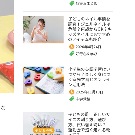
特集＆まとめ
子どものネイル事情を
調査！ジェルネイルは
危険？何歳からOK？キ
ッズネイルにおすすめ
のアイテムも紹介
2026年4月24日
好奇心＆学び
小学生の英語学習はい
つから？楽しく身につ
く家庭学習とオンライ
ン活用法
2025年11月10日
中学受験
くな
子どもの靴 正しいサ
イズの測り方、選び
方、買い替え時は？
運動会で速く走れる靴
って？