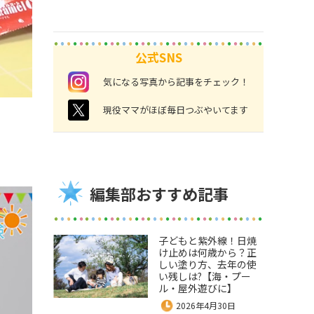
公式SNS
instagram
気になる写真から記事をチェック！
twitter
現役ママがほぼ毎日つぶやいてます
編集部おすすめ記事
子どもと紫外線！日焼
け止めは何歳から？正
しい塗り方、去年の使
い残しは?【海・プー
ル・屋外遊びに】
2026年4月30日