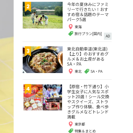
今年の夏休みにファミ
リーで行きたい！おす
すめ宿＆話題のテーマ
パーク5選
東海
旅行プラン[国内]
AD
東北自動車道(東北道)
【上り】のおすすめグ
ルメ＆お土産がある
SA・PA
東北
SA・PA
【原宿・竹下通り】小
学生女子に人気なスポ
ット20選！シール交換
やスクイーズ、ストラ
ップ作り体験、食べ歩
きグルメなどトレンド
満載
東京都
特集＆まとめ