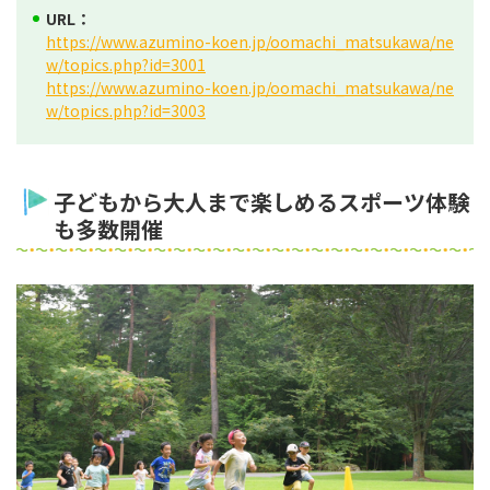
URL：
https://www.azumino-koen.jp/oomachi_matsukawa/ne
w/topics.php?id=3001
https://www.azumino-koen.jp/oomachi_matsukawa/ne
w/topics.php?id=3003
子どもから大人まで楽しめるスポーツ体験
も多数開催