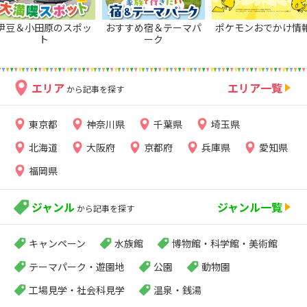
伊豆＆小田原のスポッ
おすすめ宿＆テーマパ
ポケモンおでかけ情
ト
ーク
エリア
エリア一覧
から記事を探す
東京都
神奈川県
千葉県
埼玉県
北海道
大阪府
京都府
兵庫県
愛知県
福岡県
ジャンル
ジャンル一覧
から記事を探す
キャンペーン
水族館
博物館・科学館・美術館
テーマパーク・遊園地
公園
動物園
工場見学・社会科見学
温泉・銭湯