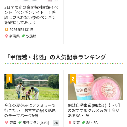
2日間限定の夜間特別開館イベ
ント「ペンギンナイト」！普
段は見られない夜のペンギン
を観察してみよう
2026年5月31日
新潟県
水族館
「甲信越・北陸」の人気記事ランキング
今年の夏休みにファミリーで
関越自動車道(関越道)【下り】
行きたい！おすすめ宿＆話題
のおすすめグルメ＆お土産が
のテーマパーク5選
あるSA・PA
東海
旅行プラン[国内]
関東
SA・PA
AD