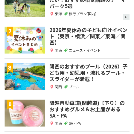
パーク5選
東海
旅行プラン[国内]
AD
2026年夏休みの子ども向けイベン
ト【東京・横浜／関東／東海／関
西】
関東
ニュース・イベント
関西のおすすめプール（2026）子
ども用・幼児用・流れるプール・
スライダーが満載！
関西
プール
関越自動車道(関越道)【下り】の
おすすめグルメ＆お土産がある
SA・PA
関東
SA・PA