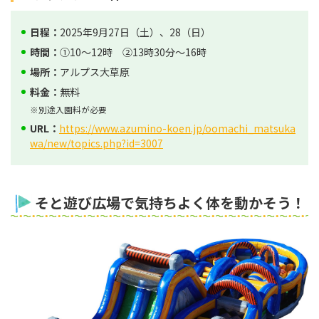
日程：
2025年9月27日（土）、28（日）
時間：
①10～12時 ②13時30分～16時
場所：
アルプス大草原
料金：
無料
※別途入園料が必要
URL：
https://www.azumino-koen.jp/oomachi_matsuka
wa/new/topics.php?id=3007
そと遊び広場で気持ちよく体を動かそう！