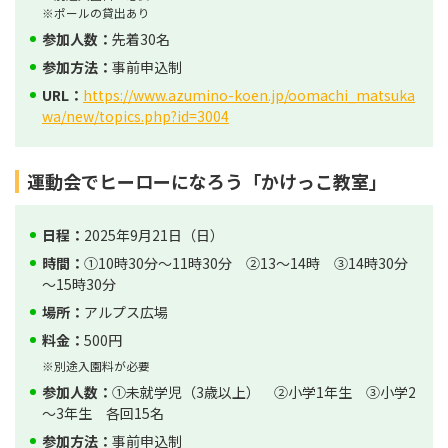
※ポールの貸出あり
参加人数：
先着30名
参加方法：
事前申込制
URL：
https://www.azumino-koen.jp/oomachi_matsuka
wa/new/topics.php?id=3004
運動会でヒーローになろう「かけっこ教室」
日程：
2025年9月21日（日）
時間：
①10時30分～11時30分 ②13～14時 ③14時30分
～15時30分
場所：
アルプス広場
料金：
500円
※別途入園料が必要
参加人数：
①未就学児（3歳以上） ②小学1年生 ③小学2
～3年生 各回15名
参加方法：
事前申込制