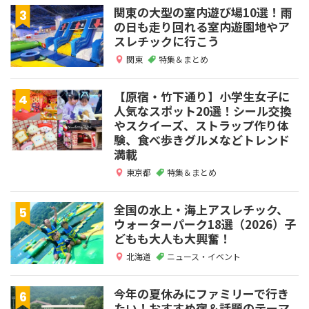
関東の大型の室内遊び場10選！雨
の日も走り回れる室内遊園地やア
スレチックに行こう
関東
特集＆まとめ
【原宿・竹下通り】小学生女子に
人気なスポット20選！シール交換
やスクイーズ、ストラップ作り体
験、食べ歩きグルメなどトレンド
満載
東京都
特集＆まとめ
全国の水上・海上アスレチック、
ウォーターパーク18選（2026）子
どもも大人も大興奮！
北海道
ニュース・イベント
今年の夏休みにファミリーで行き
たい！おすすめ宿＆話題のテーマ