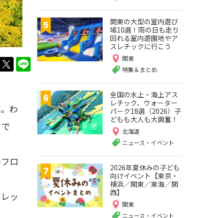
関東の大型の室内遊び
場10選！雨の日も走り
回れる室内遊園地やア
スレチックに行こう
関東
twitter
LINE
特集＆まとめ
全国の水上・海上アス
レチック、ウォーター
ね。わ
パーク18選（2026）子
どもも大人も大興奮！
ト
で
北海道
ニュース・イベント
各フロ
2026年夏休みの子ども
向けイベント【東京・
横浜／関東／東海／関
西】
トレッ
関東
ニュース・イベント