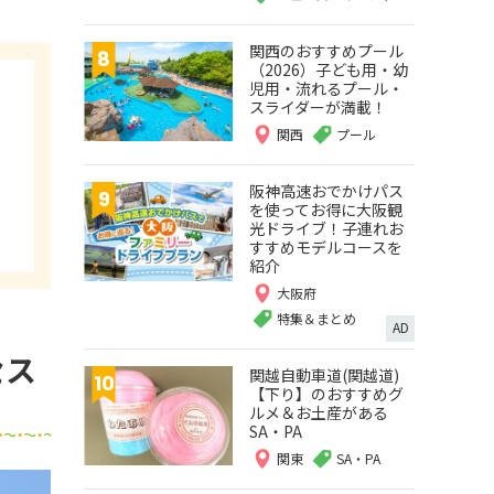
関西のおすすめプール
（2026）子ども用・幼
児用・流れるプール・
スライダーが満載！
関西
プール
阪神高速おでかけパス
を使ってお得に大阪観
光ドライブ！子連れお
すすめモデルコースを
紹介
大阪府
特集＆まとめ
AD
セス
関越自動車道(関越道)
【下り】のおすすめグ
ルメ＆お土産がある
SA・PA
関東
SA・PA