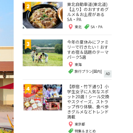
東北自動車道(東北道)
【上り】のおすすめグ
ルメ＆お土産がある
SA・PA
東北
SA・PA
今年の夏休みにファミ
リーで行きたい！おす
すめ宿＆話題のテーマ
パーク5選
東海
旅行プラン[国内]
AD
【原宿・竹下通り】小
学生女子に人気なスポ
ット20選！シール交換
やスクイーズ、ストラ
ップ作り体験、食べ歩
きグルメなどトレンド
満載
東京都
特集＆まとめ