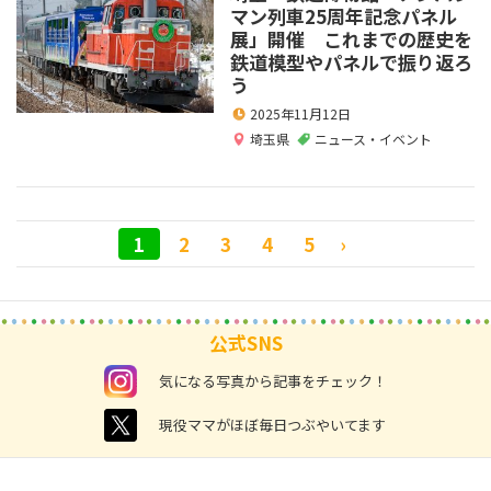
マン列車25周年記念パネル
展」開催 これまでの歴史を
鉄道模型やパネルで振り返ろ
う
2025年11月12日
埼玉県
ニュース・イベント
1
2
3
4
5
›
公式SNS
instagram
気になる写真から記事をチェック！
twitter
現役ママがほぼ毎日つぶやいてます