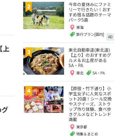
今年の夏休みにファミ
リーで行きたい！おす
すめ宿＆話題のテーマ
パーク5選
東海
旅行プラン[国内]
AD
【上
東北自動車道(東北道)
【上り】のおすすめグ
ルメ＆お土産がある
SA・PA
東北
SA・PA
【原宿・竹下通り】小
学生女子に人気なスポ
ット20選！シール交換
やスクイーズ、ストラ
めグ
ップ作り体験、食べ歩
きグルメなどトレンド
満載
東京都
特集＆まとめ