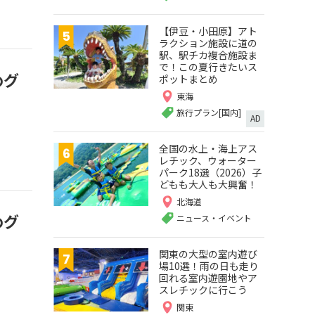
【伊豆・小田原】アト
ラクション施設に道の
駅、駅チカ複合施設ま
で！この夏行きたいス
めグ
ポットまとめ
東海
旅行プラン[国内]
AD
全国の水上・海上アス
レチック、ウォーター
パーク18選（2026）子
どもも大人も大興奮！
北海道
めグ
ニュース・イベント
関東の大型の室内遊び
場10選！雨の日も走り
回れる室内遊園地やア
スレチックに行こう
関東