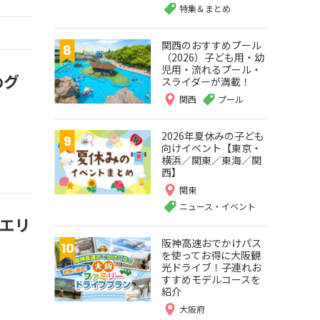
特集＆まとめ
関西のおすすめプール
（2026）子ども用・幼
児用・流れるプール・
めグ
スライダーが満載！
関西
プール
2026年夏休みの子ども
向けイベント【東京・
横浜／関東／東海／関
西】
関東
ニュース・イベント
スエリ
阪神高速おでかけパス
を使ってお得に大阪観
光ドライブ！子連れお
すすめモデルコースを
紹介
大阪府