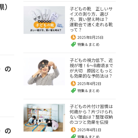
県）
子どもの靴 正しいサ
イズの測り方、選び
方、買い替え時は？
運動会で速く走れる靴
って？
2025年8月25日
特集＆まとめ
子どもの視力低下、近
視が増！6～8歳頃まで
）の
が大切 原因ともっと
も効果的な予防法は？
2025年4月2日
特集＆まとめ
子どもの片付け習慣は
何歳から？片づけられ
ない理由は？整理収納
のコツと効果を伝授
）の
2025年4月1日
特集＆まとめ