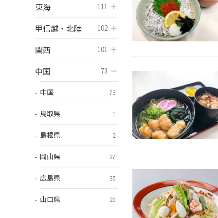
東海
開く
111
甲信越・北陸
開く
102
関西
開く
101
中国
開く
73
中国
73
鳥取県
1
島根県
2
岡山県
27
広島県
35
山口県
20