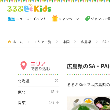
ニュース・イベント
キャンペーン
ジャンルで
ホーム
エリア一覧
中国
広島県
SA・
エリア
広島県のSA・P
で絞り込む
北海道
22
るるぶKidsでは広島県
東北
開く
68
関東
開く
147