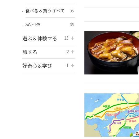
食べる＆買う すべて
35
SA・PA
35
遊ぶ＆体験する
開く
15
旅する
開く
2
好奇心＆学び
開く
1