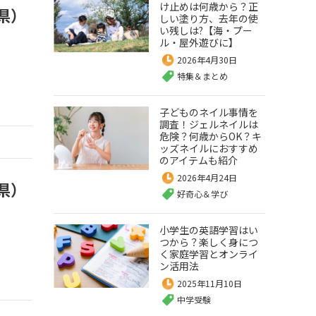
け止めは何歳から？正
県）
しい塗り方、去年の使
い残しは?【海・プー
ル・屋外遊びに】
2026年4月30日
特集＆まとめ
子どものネイル事情を
調査！ジェルネイルは
危険？何歳からOK？キ
ッズネイルにおすすめ
のアイテムも紹介
2026年4月24日
県）
好奇心＆学び
小学生の英語学習はい
つから？楽しく身につ
く家庭学習とオンライ
ン活用法
2025年11月10日
中学受験