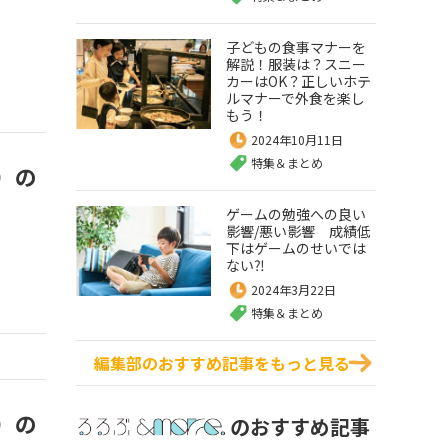
子どもの食事マナーを
解説！服装は？スニー
カーはOK？正しいホテ
ルマナーで外食を楽し
もう！
2024年10月11日
特集＆まとめ
）の
ゲームの勉強への良い
影響/悪い影響 成績低
下はゲームのせいでは
ない⁈
2024年3月22日
特集＆まとめ
編集部のおすすめ記事をもっと見る
）の
のおすすめ記事