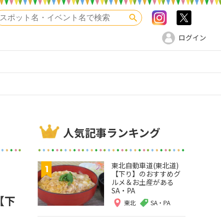
Instagram
>twitte
検索
ログイン
人気記事ランキング
東北自動車道(東北道)
【下り】のおすすめグ
ルメ＆お土産がある
SA・PA
【下
東北
SA・PA