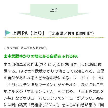
上り
上月PA【上り】
（兵庫県／佐用郡佐用町）
こうづきぱーきんぐえりあ のぼり
宮本武蔵ゆかりの地にある自然あふれるPA
中国自動車道の作東(さくとう)ICと佐用(さよう)IC間に位
置する。PAは宮本武蔵ゆかりの地としても知られる、山里
の自然があふれるのどかな場所にある。フードコートでは
「上月ホルモン味噌ラーメン」がイチオシ。ほかにもご当
地グルメの「ホルモンうどん」をはじめ、「三田豚の豚タ
ン丼」などボリュームたっぷりのメニューがズラリ。売店
には岡山銘菓「元祖きびだんご」をはじめ山陰銘菓の「因