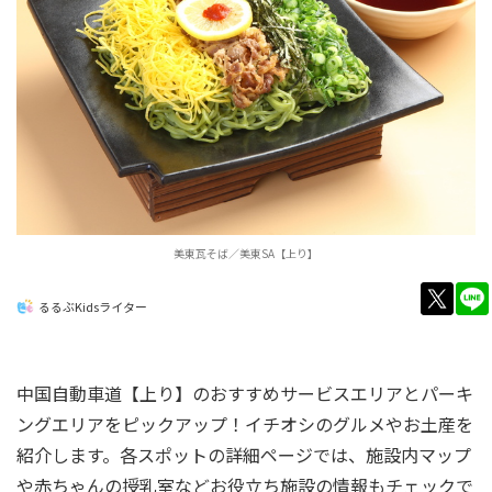
美東瓦そば／美東SA【上り】
twitt
るるぶKidsライター
中国自動車道【上り】のおすすめサービスエリアとパーキ
ングエリアをピックアップ！イチオシのグルメやお土産を
紹介します。各スポットの詳細ページでは、施設内マップ
や赤ちゃんの授乳室などお役立ち施設の情報もチェックで