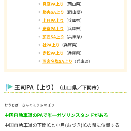
真庭PA上り
（岡山県）
勝央SA上り
（岡山県）
上月PA上り
（兵庫県）
安富PA上り
（兵庫県）
加西SA上り
（兵庫県）
社PA上り
（兵庫県）
赤松PA上り
（兵庫県）
西宮名塩SA上り
（兵庫県）
王司PA【上り】
（山口県／下関市）
おうじぱーきんぐえりあ のぼり
中国自動車道のPAで唯一ガソリンスタンドがある
中国自動車道の下関ICと小月(おづき)ICの間に位置する