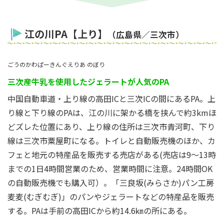
江の川PA【上り】
（広島県／三次市）
ごうのかわぱーきんぐえりあ のぼり
三次産牛乳を使用したジェラートが人気のPA
中国自動車道・上り線の高田ICと三次ICの間にあるPA。上
り線と下り線のPAは、江の川に架かる橋を挟んで約3kmほ
どズレた位置にあり、上り線の住所は三次市青河町、下り
線は三次市粟屋町になる。トイレと自動販売機のほか、カ
フェと地元の特産品を販売する売店がある(売店は9～13時
までの1日4時間営業のため、営業時間に注意。24時間OK
の自動販売機でも購入可）。「三良坂(みらさか)パン工房
麦麦(むぎむぎ)」のパンやジェラートなどの特産品を販売
する。PAは手前の高田ICから約14.6㎞の所にある。