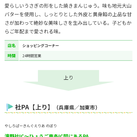
愛らしいうさぎの形をした焼きまんじゅう。味も地元大山
バターを使用し、しっとりとした外皮と黄身餡の上品な甘
さが加わって絶妙な美味しさを生み出している。子どもか
らご年配まで愛される味。
店名
ショッピングコーナー
時間
24時間営業
上り
社PA【上り】
（兵庫県／加東市）
やしろぱーきんぐえりあ のぼり
滝野社IC～ひょうご東条IC間にあるPA