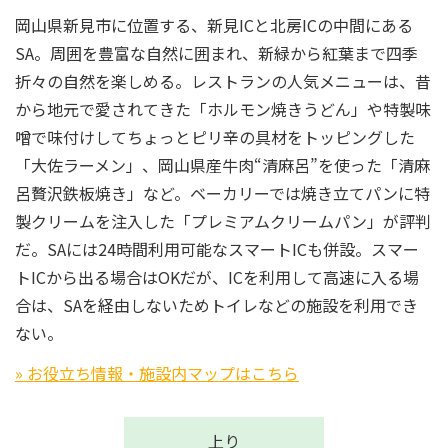
岡山県新見市に位置する、新見ICと北房ICの中間にある
SA。周囲を豊富な自然に囲まれ、新緑から紅葉まで四季
折々の自然を楽しめる。レストランの人気メニューは、昔
から地元で愛されてきた「ホルモン焼きうどん」や特製味
噌で味付けしてちょっとピリ辛の具材をトッピングした
「大佐ラーメン」、岡山県産牛肉“清麻呂”を使った「清麻
呂贅沢鉄板焼き」など。ベーカリーでは焼き立てパンに特
製クリームを注入した「プレミアムクリームパン」が評判
だ。SAには24時間利用可能なスマートICも併設。スマー
トICから出る場合はOKだが、ICを利用して高速に入る場
合は、SAを経由しないためトイレなどの施設を利用でき
ない。
» お役立ち情報・施設内マップはこちら
上り