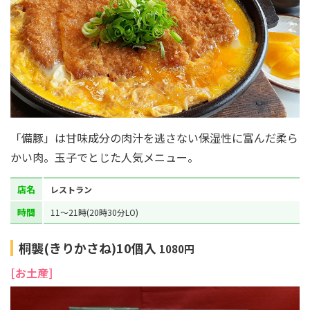
「備豚」は甘味成分の肉汁を逃さない保湿性に富んだ柔ら
かい肉。玉子でとじた人気メニュー。
店名
レストラン
時間
11～21時(20時30分LO)
桐襲(きりかさね)10個入
1080円
[お土産]