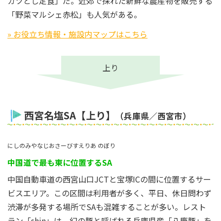
カツとじ定食」だ。近郊で採れた新鮮な農産物を販売する
「野菜マルシェ赤松」も人気がある。
» お役立ち情報・施設内マップはこちら
上り
西宮名塩SA【上り】
（兵庫県／西宮市）
にしのみやなじおさーびすえりあ のぼり
中国道で最も東に位置するSA
中国自動車道の西宮山口JCTと宝塚ICの間に位置するサー
ビスエリア。この区間は利用者が多く、平日、休日問わず
渋滞が多発する場所でSAも混雑することが多い。レスト
ラン「shin」は、幻の豚と呼ばれる兵庫県産「八鹿豚」を