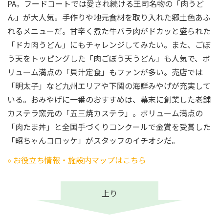
PA。フードコートでは愛され続ける王司名物の「肉うど
ん」が大人気。手作りや地元食材を取り入れた郷土色あふ
れるメニューだ。甘辛く煮た牛バラ肉がドカッと盛られた
「ドカ肉うどん」にもチャレンジしてみたい。また、ごぼ
う天をトッピングした「肉ごぼう天うどん」も人気で、ボ
リューム満点の「貝汁定食」もファンが多い。売店では
「明太子」など九州エリアや下関の海鮮みやげが充実して
いる。おみやげに一番のおすすめは、幕末に創業した老舗
カステラ窯元の「五三焼カステラ」。ボリューム満点の
「肉たま丼」と全国手づくりコンクールで金賞を受賞した
「昭ちゃんコロッケ」がスタッフのイチオシだ。
» お役立ち情報・施設内マップはこちら
上り