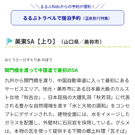
＼＼
／／
るるぶKidsからの予約が便利！
るるぶトラベルで宿泊予約
（温泉旅行特集）
美東SA【上り】
（山口県／美祢市）
みとうさーびすえりあ のぼり
関門橋を渡って中国道で最初のSA
九州から関門橋を渡り、中国自動車道に入って最初にある
サービスエリア。地元・美祢市にある日本最大級のカルス
ト台地「秋吉台」、日本屈指の大鍾乳洞「秋芳洞」に代表
される豊かな自然環境を表す『水と大地の調和』をコンセ
プトにデザインされた。建物全面には、水をイメージした
ガラスを配置し、外壁材に石灰岩を採用している。グルメ
は、本物の瓦を使って提供する下関の郷土料理「瓦そば」