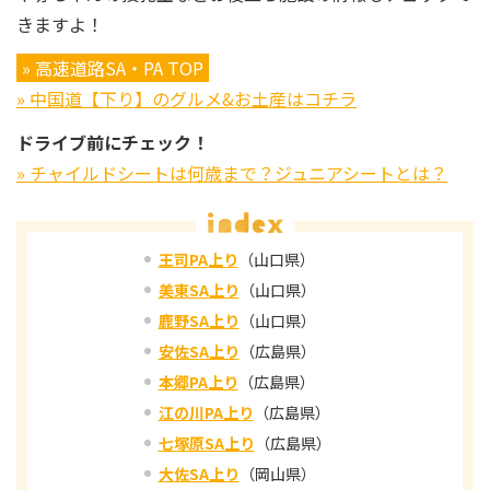
きますよ！
» 高速道路SA・PA TOP
» 中国道【下り】のグルメ&お土産はコチラ
ドライブ前にチェック！
» チャイルドシートは何歳まで？ジュニアシートとは？
王司PA上り
（山口県）
美東SA上り
（山口県）
鹿野SA上り
（山口県）
安佐SA上り
（広島県）
本郷PA上り
（広島県）
江の川PA上り
（広島県）
七塚原SA上り
（広島県）
大佐SA上り
（岡山県）