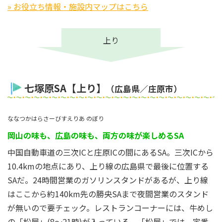
» お役立ち情報・施設内マップはこちら
上り
七塚原SA【上り】
（広島県／庄原市）
ななつかはらさーびすえりあ のぼり
岡山の味も、広島の味も、両方の味が楽しめるSA
中国自動車道の三次ICと庄原ICの間にあるSA。三次ICから
10.4kmの地点にあり、上り線の広島県で最後に位置する
SAだ。24時間営業のガソリンスタンドがあるが、上り線
はここから約140km先の勝央SAまで夜間営業のスタンド
が無いので要チェック。レストランコーナーには、牛めし
の「松屋」(8～21時)が入っている。「松屋」では、定番