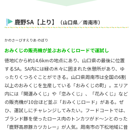
鹿野SA【上り】
（山口県／周南市）
かのさーびすえりあ のぼり
おみくじの販売機が並ぶおみくじロードで運試し
徳地ICから約14.6kmの地点にあり、山口県の最後に位置
するSA。SA内には緑の木々に囲まれた休憩所があり、ゆ
ったりくつろぐことができる。山口県周南市は全国の6割
以上のおみくじを生産している「おみくじの町」。エリア
内には「開運みくじ」や「恋みくじ」、「花みくじ」など
の販売機が10台ほど並ぶ「おみくじロード」がある。ぜ
ひ、運試しにチャレンジしてみたい。フードコートでは、
ブランド豚を使ったロース肉のトンカツがド～ンとのった
「鹿野高原豚カツカレー」が人気。周南市の下松地域に昔