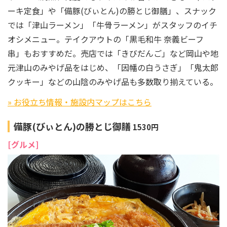
ーキ定食」や「備豚(びぃとん)の勝とじ御膳」、スナック
では「津山ラーメン」「牛骨ラーメン」がスタッフのイチ
オシメニュー。テイクアウトの「黒毛和牛 奈義ビーフ
串」もおすすめだ。売店では「きびだんご」など岡山や地
元津山のみやげ品をはじめ、「因幡の白うさぎ」「鬼太郎
クッキー」などの山陰のみやげ品も多数取り揃えている。
» お役立ち情報・施設内マップはこちら
備豚(びぃとん)の勝とじ御膳
1530円
[グルメ]