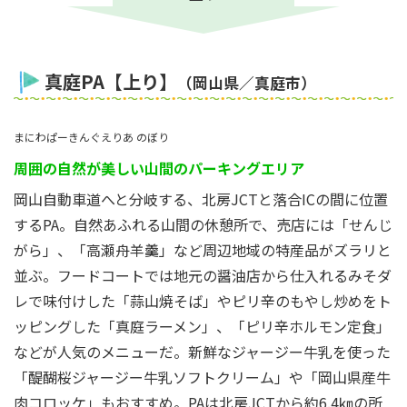
真庭PA【上り】
（岡山県／真庭市）
まにわぱーきんぐえりあ のぼり
周囲の自然が美しい山間のパーキングエリア
岡山自動車道へと分岐する、北房JCTと落合ICの間に位置
するPA。自然あふれる山間の休憩所で、売店には「せんじ
がら」、「高瀬舟羊羹」など周辺地域の特産品がズラリと
並ぶ。フードコートでは地元の醤油店から仕入れるみそダ
レで味付けした「蒜山焼そば」やピリ辛のもやし炒めをト
ッピングした「真庭ラーメン」、「ピリ辛ホルモン定食」
などが人気のメニューだ。新鮮なジャージー牛乳を使った
「醍醐桜ジャージー牛乳ソフトクリーム」や「岡山県産牛
肉コロッケ」もおすすめ。PAは北房JCTから約6.4㎞の所