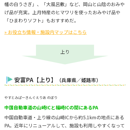
幡の白うさぎ」、「大風呂敷」など、岡山と山陰のおみや
げ品が充実。上月特産のヒマワリを使ったおみやげ品や
「ひまわりソフト」もおすすめだ。
» お役立ち情報・施設内マップはこちら
上り
安富PA【上り】
（兵庫県／姫路市）
やすとみぱーきんぐえりあ のぼり
中国自動車道の山崎ICと福崎ICの間にあるPA
中国自動車道・上り線の山崎ICから約5.1kmの地点にある
PA。近年にリニューアルして、施設も利用しやすくなって