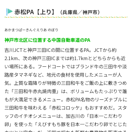
赤松PA【上り】
（兵庫県／神戸市）
あかまつぱーきんぐえりあ のぼり
神戸市北区に位置する中国自動車道のPA
吉川JCTと神戸三田ICの間に位置するPA。JCTから約
2.1km、次の神戸三田ICまでは約1.7kmとどちらからも近
い場所にある。フードコートではブランド牛の三田牛や淡
路産タマネギなど、地元の食材を使用したメニューが人
気。上質な霜降りが特徴の三田和牛をご飯の上に敷きつめ
た「三田和牛赤丸焼肉重」は、ボリュームもたっぷりで誰
もが大満足できるメニュー。赤松PA名物のリーズナブルに
三田和牛を味わえる「赤松コロッケ」もおすすめだ。スタ
ッフのイチオシメニューは、加古川の「日本一こだわり
卵」を使った「えびすもち豚を日本一こだわり卵でとじた