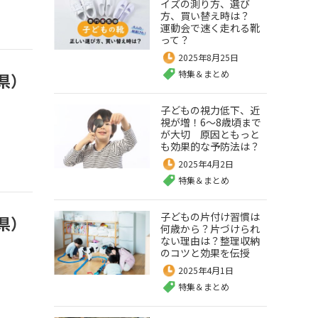
イズの測り方、選び
方、買い替え時は？
運動会で速く走れる靴
って？
2025年8月25日
特集＆まとめ
県）
子どもの視力低下、近
視が増！6～8歳頃まで
が大切 原因ともっと
も効果的な予防法は？
2025年4月2日
特集＆まとめ
子どもの片付け習慣は
県）
何歳から？片づけられ
ない理由は？整理収納
のコツと効果を伝授
2025年4月1日
特集＆まとめ