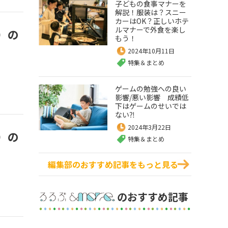
子どもの食事マナーを
解説！服装は？スニー
カーはOK？正しいホテ
ルマナーで外食を楽し
）の
もう！
2024年10月11日
特集＆まとめ
ゲームの勉強への良い
影響/悪い影響 成績低
下はゲームのせいでは
ない⁈
2024年3月22日
）の
特集＆まとめ
編集部のおすすめ記事をもっと見る
のおすすめ記事