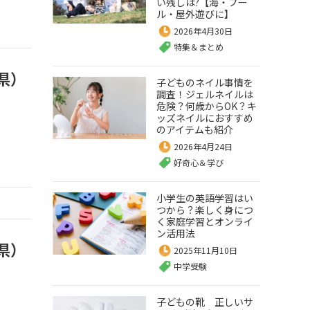
い残しは?【海・プー
ル・屋外遊びに】
2026年4月30日
特集＆まとめ
県）
子どものネイル事情を
調査！ジェルネイルは
危険？何歳からOK？キ
ッズネイルにおすすめ
のアイテムも紹介
2026年4月24日
好奇心＆学び
小学生の英語学習はい
つから？楽しく身につ
く家庭学習とオンライ
ン活用法
県）
2025年11月10日
中学受験
子どもの靴 正しいサ