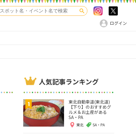
Instagram
>twitte
検索
ログイン
人気記事ランキング
東北自動車道(東北道)
【下り】のおすすめグ
ルメ＆お土産がある
SA・PA
東北
SA・PA