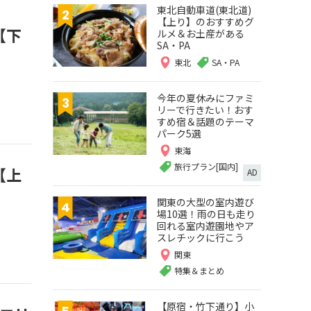
東北自動車道(東北道)
【上り】のおすすめグ
【下
ルメ＆お土産がある
SA・PA
東北
SA・PA
今年の夏休みにファミ
リーで行きたい！おす
すめ宿＆話題のテーマ
パーク5選
東海
旅行プラン[国内]
【上
AD
関東の大型の室内遊び
場10選！雨の日も走り
回れる室内遊園地やア
スレチックに行こう
関東
特集＆まとめ
【原宿・竹下通り】小