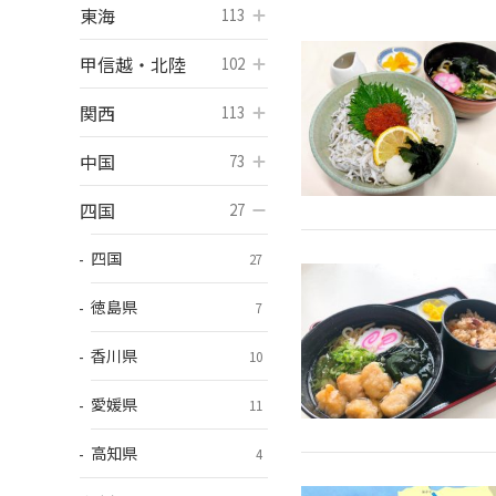
東海
開く
113
甲信越・北陸
開く
102
関西
開く
113
中国
開く
73
四国
開く
27
四国
27
徳島県
7
香川県
10
愛媛県
11
高知県
4