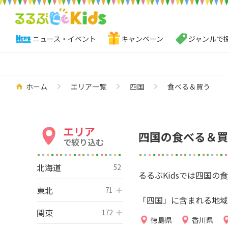
ニュース・イベント
キャンペーン
ジャンルで
ホーム
エリア一覧
四国
食べる＆買う
エリア
四国の食べる＆買
で絞り込む
北海道
52
るるぶKidsでは四国
東北
開く
71
「四国」に含まれる地域
関東
開く
172
徳島県
香川県