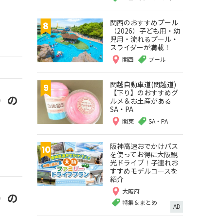
関西のおすすめプール
（2026）子ども用・幼
児用・流れるプール・
スライダーが満載！
関西
プール
関越自動車道(関越道)
【下り】のおすすめグ
）の
ルメ＆お土産がある
SA・PA
関東
SA・PA
阪神高速おでかけパス
を使ってお得に大阪観
光ドライブ！子連れお
すすめモデルコースを
紹介
大阪府
）の
特集＆まとめ
AD