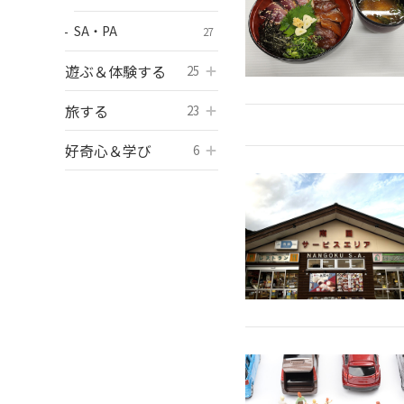
SA・PA
27
遊ぶ＆体験する
開く
25
旅する
開く
23
好奇心＆学び
開く
6