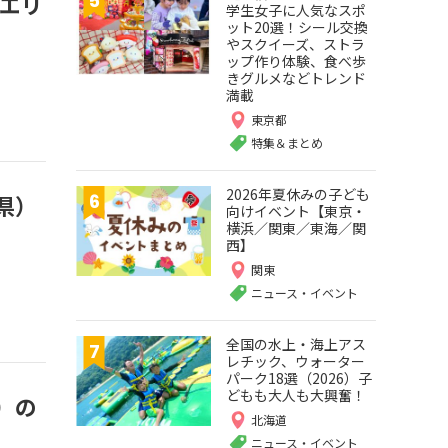
スエリ
学生女子に人気なスポ
ット20選！シール交換
やスクイーズ、ストラ
ップ作り体験、食べ歩
きグルメなどトレンド
満載
東京都
特集＆まとめ
2026年夏休みの子ども
県）
向けイベント【東京・
横浜／関東／東海／関
西】
関東
ニュース・イベント
全国の水上・海上アス
レチック、ウォーター
パーク18選（2026）子
どもも大人も大興奮！
）の
北海道
ニュース・イベント