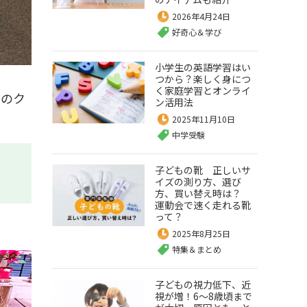
2026年4月24日
好奇心＆学び
小学生の英語学習はい
つから？楽しく身につ
く家庭学習とオンライ
用のク
ン活用法
2025年11月10日
中学受験
子どもの靴 正しいサ
イズの測り方、選び
方、買い替え時は？
運動会で速く走れる靴
って？
2025年8月25日
特集＆まとめ
子どもの視力低下、近
視が増！6～8歳頃まで