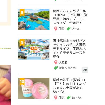
関西のおすすめプール
（2026）子ども用・幼
児用・流れるプール・
スライダーが満載！
関西
プール
阪神高速おでかけパス
を使ってお得に大阪観
光ドライブ！子連れお
すすめモデルコースを
紹介
大阪府
特集＆まとめ
AD
関越自動車道(関越道)
【下り】のおすすめグ
ルメ＆お土産がある
SA・PA
関東
SA・PA