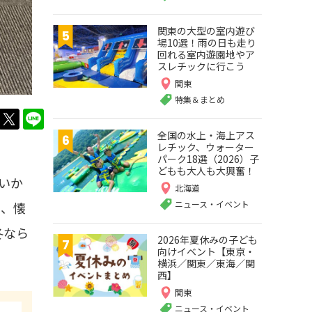
関東の大型の室内遊び
場10選！雨の日も走り
回れる室内遊園地やア
スレチックに行こう
関東
特集＆まとめ
twitter
LINE
全国の水上・海上アス
レチック、ウォーター
パーク18選（2026）子
どもも大人も大興奮！
たいか
北海道
ニュース・イベント
を、懐
冬なら
2026年夏休みの子ども
向けイベント【東京・
横浜／関東／東海／関
西】
関東
ニュース・イベント