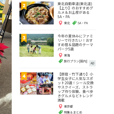
東北自動車道(東北道)
【上り】のおすすめグ
ルメ＆お土産がある
SA・PA
東北
SA・PA
今年の夏休みにファミ
リーで行きたい！おす
すめ宿＆話題のテーマ
パーク5選
東海
旅行プラン[国内]
AD
【原宿・竹下通り】小
学生女子に人気なスポ
ット20選！シール交換
やスクイーズ、ストラ
ップ作り体験、食べ歩
きグルメなどトレンド
満載
東京都
特集＆まとめ