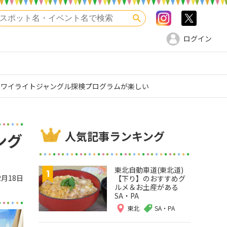
Instagram
>twitte
検索
ログイン
トワイライトジャングル探検プログラムが楽しい
人気記事ランキング
ング
東北自動車道(東北道)
2月18日
【下り】のおすすめグ
ルメ＆お土産がある
SA・PA
東北
SA・PA