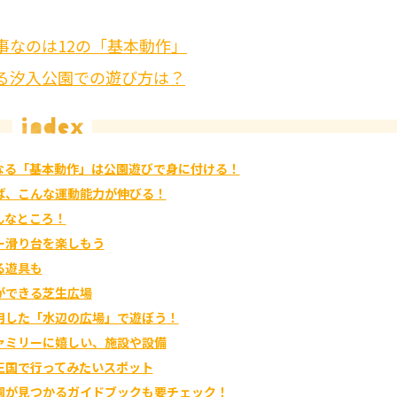
事なのは12の「基本動作」
る汐入公園での遊び方は？
なる「基本動作」は公園遊びで身に付ける！
ば、こんな運動能力が伸びる！
んなところ！
ー滑り台を楽しもう
る遊具も
ができる芝生広場
用した「水辺の広場」で遊ぼう！
ァミリーに嬉しい、施設や設備
王国で行ってみたいスポット
園が見つかるガイドブックも要チェック！