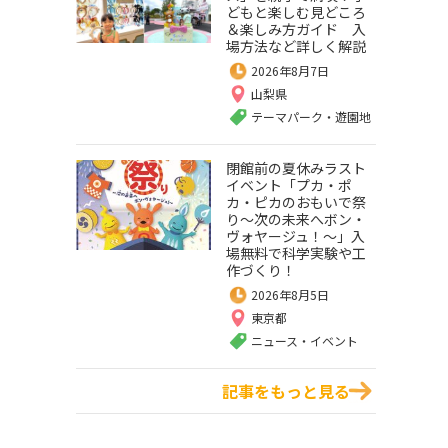
どもと楽しむ見どころ
＆楽しみ方ガイド 入
場方法など詳しく解説
2026年8月7日
山梨県
テーマパーク・遊園地
閉館前の夏休みラスト
イベント「プカ・ポ
カ・ピカのおもいで祭
り～次の未来へボン・
ヴォヤージュ！～」入
場無料で科学実験や工
作づくり！
2026年8月5日
東京都
ニュース・イベント
記事をもっと見る