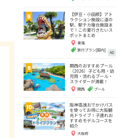
【伊豆・小田原】アト
ラクション施設に道の
駅、駅チカ複合施設ま
で！この夏行きたいス
ポットまとめ
東海
旅行プラン[国内]
AD
関西のおすすめプール
（2026）子ども用・幼
児用・流れるプール・
スライダーが満載！
関西
プール
阪神高速おでかけパス
を使ってお得に大阪観
光ドライブ！子連れお
すすめモデルコースを
紹介
大阪府