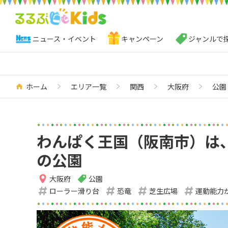
ニュース・イベント
キャンペーン
ジャンルで
ホーム
エリア一覧
関西
大阪府
公園
わんぱく王国（阪南市）は
の公園
大阪府
公園
ローラー滑り台
恐竜
芝生広場
運動能力