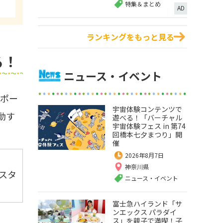
特集＆まとめ
AD
ランキングをもっと見る
る！
ニュース・イベント
スポー
宇宙体験コンテンツで
動す
遊べる！「バーチャル
宇宙体験フェス in 第74
回橋本七夕まつり」開
催
2026年8月7日
神奈川県
スタ
ニュース・イベント
富士急ハイランド「サ
ンエックス パラダイ
ス」を親子で満喫！子