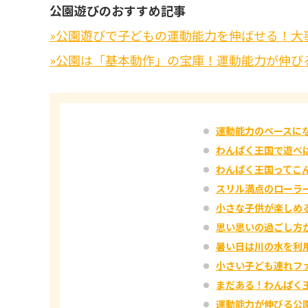
公園遊びのおすすめ記事
»公園遊びで子どもの運動能力を伸ばせる！大
»公園は「基本動作」の宝庫！運動能力が伸び
運動能力のベースに
わんぱく王国で遊べ
わんぱく王国ってこ
スリル満点のローラ
小さな子供が楽しめ
思い思いの過ごし方
暑い日は川の水を利
小さい子ども連れフ
まだある！わんぱく
運動能力が伸びる公