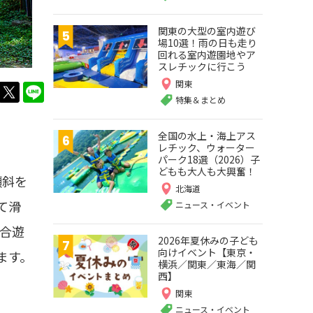
関東の大型の室内遊び
場10選！雨の日も走り
回れる室内遊園地やア
スレチックに行こう
関東
twitter
LINE
特集＆まとめ
全国の水上・海上アス
レチック、ウォーター
パーク18選（2026）子
どもも大人も大興奮！
傾斜を
北海道
て滑
ニュース・イベント
合遊
2026年夏休みの子ども
向けイベント【東京・
ます。
横浜／関東／東海／関
西】
関東
ニュース・イベント