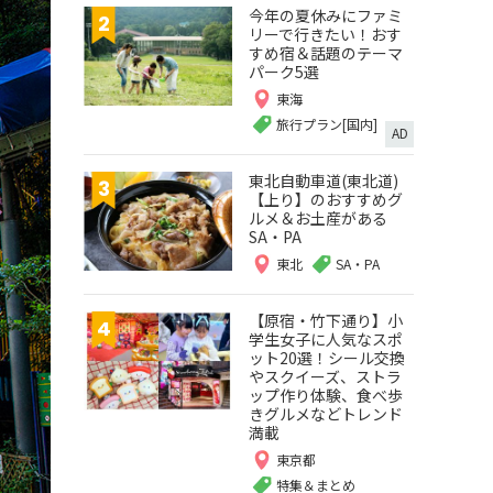
今年の夏休みにファミ
リーで行きたい！おす
すめ宿＆話題のテーマ
パーク5選
東海
旅行プラン[国内]
AD
東北自動車道(東北道)
【上り】のおすすめグ
ルメ＆お土産がある
SA・PA
東北
SA・PA
【原宿・竹下通り】小
学生女子に人気なスポ
ット20選！シール交換
やスクイーズ、ストラ
ップ作り体験、食べ歩
きグルメなどトレンド
満載
東京都
特集＆まとめ