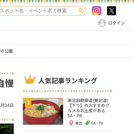
Instagram
>twitte
検索
ログイン
慢の公園
人気記事ランキング
自慢
東北自動車道(東北道)
1月14日
【下り】のおすすめグ
ルメ＆お土産がある
SA・PA
東北
SA・PA