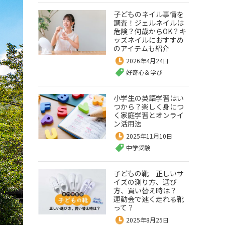
子どものネイル事情を
調査！ジェルネイルは
危険？何歳からOK？キ
ッズネイルにおすすめ
のアイテムも紹介
2026年4月24日
好奇心＆学び
小学生の英語学習はい
つから？楽しく身につ
く家庭学習とオンライ
ン活用法
2025年11月10日
中学受験
子どもの靴 正しいサ
イズの測り方、選び
方、買い替え時は？
運動会で速く走れる靴
って？
2025年8月25日