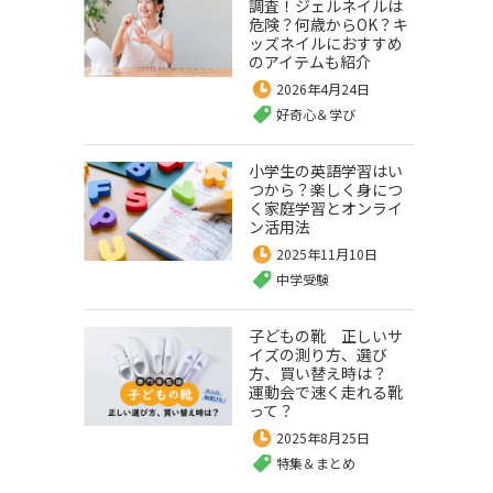
調査！ジェルネイルは
危険？何歳からOK？キ
ッズネイルにおすすめ
のアイテムも紹介
2026年4月24日
好奇心＆学び
小学生の英語学習はい
つから？楽しく身につ
く家庭学習とオンライ
ン活用法
2025年11月10日
中学受験
子どもの靴 正しいサ
イズの測り方、選び
方、買い替え時は？
運動会で速く走れる靴
って？
2025年8月25日
特集＆まとめ