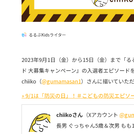
るるぶKidsライター
2023年9月1日（金）から15日（金）まで「
ド 大募集キャンペーン』の入選者エピソード
chiiko（
@gumamasan1
）さんに描いていた
» 9/1は「防災の日」！＃こどもの防災エピソ
chiikoさん
（Xアカウント
@gum
長男 ぐっちゃん5歳＆次男 もも