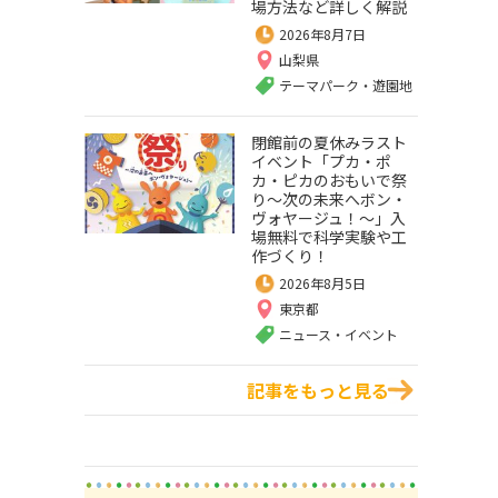
場方法など詳しく解説
2026年8月7日
山梨県
テーマパーク・遊園地
閉館前の夏休みラスト
イベント「プカ・ポ
カ・ピカのおもいで祭
り～次の未来へボン・
ヴォヤージュ！～」入
場無料で科学実験や工
作づくり！
2026年8月5日
東京都
ニュース・イベント
記事をもっと見る