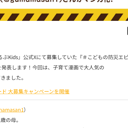
るるぶKids」公式Xにて募集していた『＃こどもの防災エ
を発表します！今回は、子育て漫画で大人気の
だきました。
ード 大募集キャンペーンを開催
amasan1
）
1歳の母。