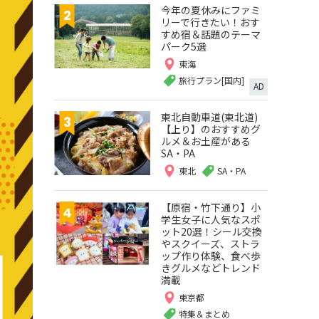
今年の夏休みにファミ
リーで行きたい！おす
すめ宿＆話題のテーマ
パーク5選
東海
旅行プラン[国内]
AD
東北自動車道(東北道)
【上り】のおすすめグ
ルメ＆お土産がある
SA・PA
東北
SA・PA
【原宿・竹下通り】小
学生女子に人気なスポ
ット20選！シール交換
やスクイーズ、ストラ
ップ作り体験、食べ歩
きグルメなどトレンド
満載
東京都
特集＆まとめ