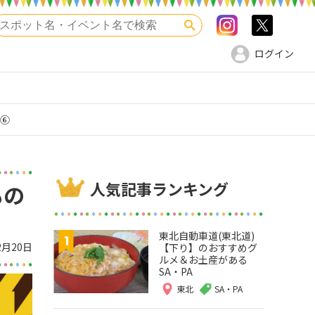
Instagram
>twitte
検索
ログイン
ド⑥
人気記事ランキング
もの
東北自動車道(東北道)
2月20日
【下り】のおすすめグ
ルメ＆お土産がある
SA・PA
東北
SA・PA