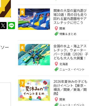
関東の大型の室内遊び
場10選！雨の日も走り
回れる室内遊園地やア
スレチックに行こう
twitter
LINE
関東
特集＆まとめ
全国の水上・海上アス
ピソー
レチック、ウォーター
パーク18選（2026）子
どもも大人も大興奮！
北海道
ニュース・イベント
2026年夏休みの子ども
向けイベント【東京・
横浜／関東／東海／関
西】
関東
ニュース・イベント