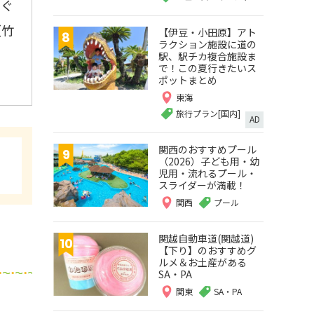
 ぐ
（竹
【伊豆・小田原】アト
ラクション施設に道の
駅、駅チカ複合施設ま
で！この夏行きたいス
ポットまとめ
東海
旅行プラン[国内]
AD
関西のおすすめプール
（2026）子ども用・幼
児用・流れるプール・
スライダーが満載！
関西
プール
関越自動車道(関越道)
【下り】のおすすめグ
ルメ＆お土産がある
SA・PA
関東
SA・PA