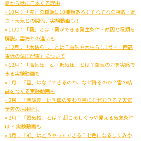
夏から秋に日本くる理由
» 10月：「雲」の種類は10種類ある！それぞれの特徴・高
さ・天気との関係、実験動画も！
» 11月：「霧」とは？霧ができる発生条件・原因と種類を
解説。雲海との違いも
» 12月：「木枯らし」とは？意味や木枯らし1号・「西高
東低の気圧配置」について
» 12月：「高気圧」と「低気圧」とは？空気の力を実感で
きる実験動画も
» 1月：「雪」はなぜできるのか、なぜ降るのか？雪の結
晶をつくる実験動画も
» 2月：「寒暖差」は季節の変わり目になぜおきる？天気
予防の活用術も
» 2月：「蜃気楼」とは？ 起こるしくみや見える気象条件
は？ 実験動画も
» 3月：「虹」はどうやってできる？七色になるしくみや