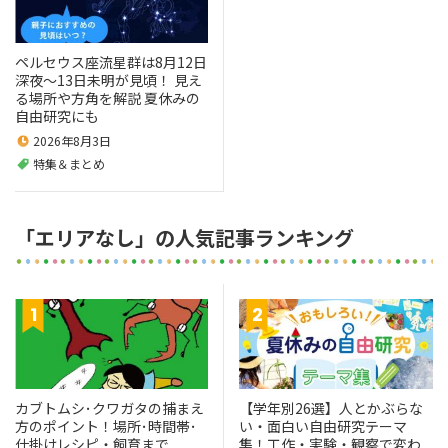
ペルセウス座流星群は8月12日
深夜～13日未明が見頃！ 見え
る場所や方角を解説 夏休みの
自由研究にも
2026年8月3日
特集＆まとめ
「エリアなし」の人気記事ランキング
カブトムシ･クワガタの捕まえ
【学年別26選】人とかぶらな
方のポイント！場所･時間帯･
い・面白い自由研究テーマ
仕掛けレシピ・飼育まで
集！工作・実験・観察で変わ