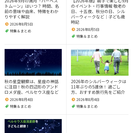
2026年9月の満月「ハーベス
【2026年版】親子で楽しむ9月
トムーン」はいつ？ 時間、名
のイベント・行事情報 敬老の
前の意味や由来、特徴をわか
日、十五夜、秋分の日、シル
りやすく解説
バーウィークなど｜子ども歳
時記
2026年8月5日
2026年8月5日
特集＆まとめ
特集＆まとめ
秋の星空観察は、星座の神話
2026年のシルバーウィークは
に注目！秋の四辺形のアンド
11年ぶりの5連休！ 過ごし
ロメダ座、ペルセウス座など
方、おすすめ旅行先をご紹介
2026年8月4日
2026年8月4日
特集＆まとめ
特集＆まとめ