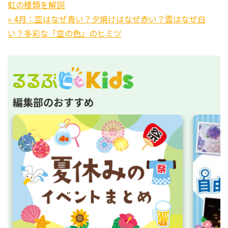
虹の種類を解説
» 4月：空はなぜ青い？夕焼けはなぜ赤い？雲はなぜ白
い？多彩な「空の色」のヒミツ
編集部のおすすめ