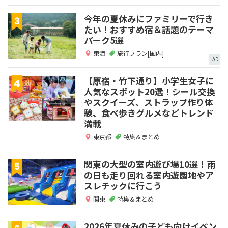
今年の夏休みにファミリーで行き
たい！おすすめ宿＆話題のテーマ
パーク5選
東海
旅行プラン[国内]
AD
【原宿・竹下通り】小学生女子に
人気なスポット20選！シール交換
やスクイーズ、ストラップ作り体
験、食べ歩きグルメなどトレンド
満載
東京都
特集＆まとめ
関東の大型の室内遊び場10選！雨
の日も走り回れる室内遊園地やア
スレチックに行こう
関東
特集＆まとめ
2026年夏休みの子ども向けイベン