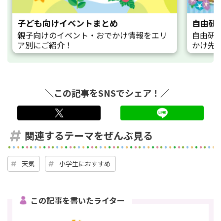
子ども向けイベントまとめ
自由研
親子向けのイベント・おでかけ情報をエリ
自由研
ア別にご紹介！
かけ先
＼この記事をSNSでシェア！／
twitter
LINE
関連するテーマをぜんぶ見る
天気
小学生におすすめ
この記事を書いたライター