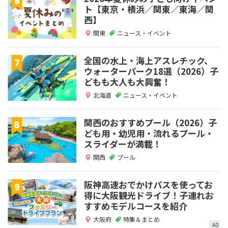
ト【東京・横浜／関東／東海／関
西】
関東
ニュース・イベント
全国の水上・海上アスレチック、
ウォーターパーク18選（2026）子
どもも大人も大興奮！
北海道
ニュース・イベント
関西のおすすめプール（2026）子
ども用・幼児用・流れるプール・
スライダーが満載！
関西
プール
阪神高速おでかけパスを使ってお
得に大阪観光ドライブ！子連れお
すすめモデルコースを紹介
大阪府
特集＆まとめ
AD