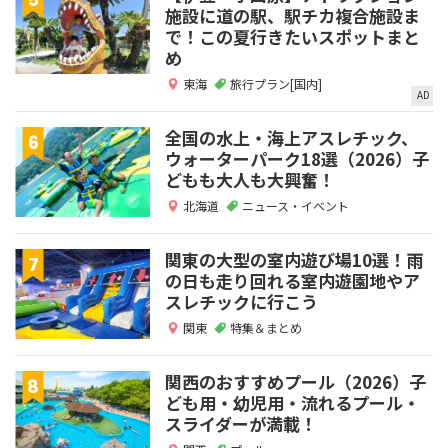
施設に道の駅、駅チカ複合施設ま
で！この夏行きたいスポットまと
め
東海
旅行プラン[国内]
AD
全国の水上・海上アスレチック、
ウォーターパーク18選（2026）子
どもも大人も大興奮！
北海道
ニュース・イベント
関東の大型の室内遊び場10選！雨
の日も走り回れる室内遊園地やア
スレチックに行こう
関東
特集＆まとめ
関西のおすすめプール（2026）子
ども用・幼児用・流れるプール・
スライダーが満載！