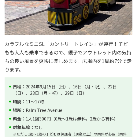
カラフルなミニSL「カントリートレイン」が運行！子ど
もも大人も乗車できるので、親子でアウトレット内の気持
ちの良い風景を爽快に楽しめます。広場内を1周約7分で走
ります。
日程：
2024年9月15日（日）、16日（月・祝）、22日
（日）、23日（月・祝）、29日（日）
時間：
11～17時
場所：
Palm Tree Avenue
料金：
1人1回300円（0歳～1歳は無料。2歳から有料）
対象年齢：
なし
※ただし0歳～1歳の子どもは保護者（10歳以上）の同伴が必要（同伴