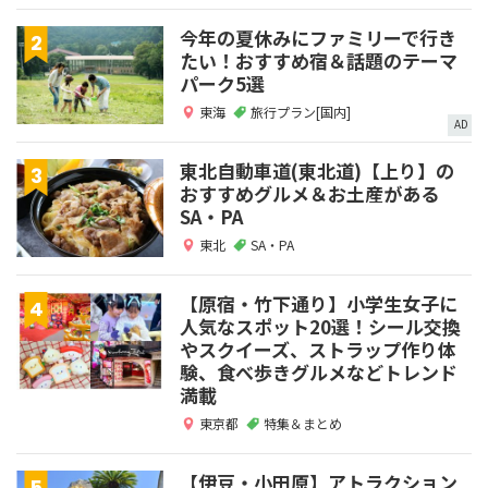
今年の夏休みにファミリーで行き
たい！おすすめ宿＆話題のテーマ
パーク5選
東海
旅行プラン[国内]
AD
東北自動車道(東北道)【上り】の
おすすめグルメ＆お土産がある
SA・PA
東北
SA・PA
【原宿・竹下通り】小学生女子に
人気なスポット20選！シール交換
やスクイーズ、ストラップ作り体
験、食べ歩きグルメなどトレンド
満載
東京都
特集＆まとめ
【伊豆・小田原】アトラクション