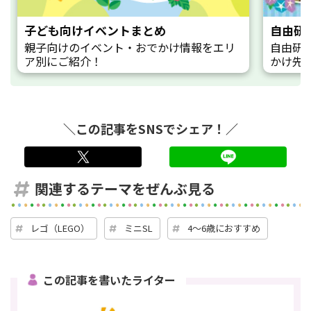
子ども向けイベントまとめ
自由研
親子向けのイベント・おでかけ情報をエリ
自由研
ア別にご紹介！
かけ先
＼この記事をSNSでシェア！／
twitter
LINE
関連するテーマをぜんぶ見る
レゴ（LEGO）
ミニSL
4～6歳におすすめ
この記事を書いたライター