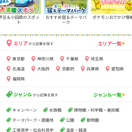
伊豆＆小田原のスポッ
おすすめ宿＆テーマパ
ポケモンおでかけ情
ト
ーク
エリア
エリア一覧
から記事を探す
東京都
神奈川県
千葉県
埼玉県
北海道
大阪府
京都府
兵庫県
愛知県
福岡県
ジャンル
ジャンル一覧
から記事を探す
キャンペーン
水族館
博物館・科学館・美術館
テーマパーク・遊園地
公園
動物園
工場見学・社会科見学
温泉・銭湯