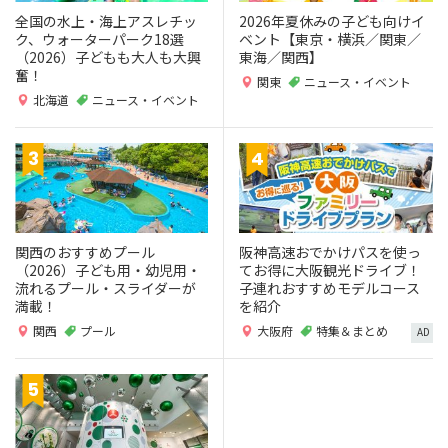
全国の水上・海上アスレチッ
2026年夏休みの子ども向けイ
ク、ウォーターパーク18選
ベント【東京・横浜／関東／
（2026）子どもも大人も大興
東海／関西】
奮！
関東
ニュース・イベント
北海道
ニュース・イベント
関西のおすすめプール
阪神高速おでかけパスを使っ
（2026）子ども用・幼児用・
てお得に大阪観光ドライブ！
流れるプール・スライダーが
子連れおすすめモデルコース
満載！
を紹介
関西
プール
大阪府
特集＆まとめ
AD