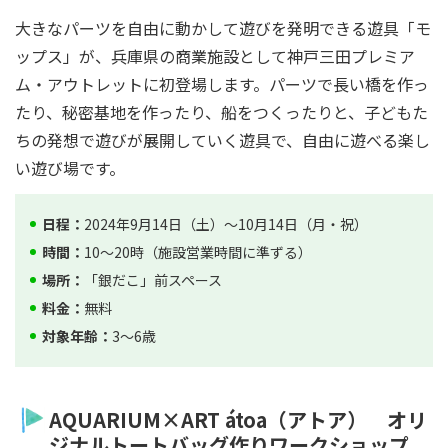
大きなパーツを自由に動かして遊びを発明できる遊具「モ
ップス」が、兵庫県の商業施設として神戸三田プレミア
ム・アウトレットに初登場します。パーツで長い橋を作っ
たり、秘密基地を作ったり、船をつくったりと、子どもた
ちの発想で遊びが展開していく遊具で、自由に遊べる楽し
い遊び場です。
日程：
2024年9月14日（土）～10月14日（月・祝）
時間：
10～20時（施設営業時間に準ずる）
場所：
「銀だこ」前スペース
料金：
無料
対象年齢：
3～6歳
AQUARIUM×ART átoa（アトア） オリ
ジナルトートバッグ作りワークショップ