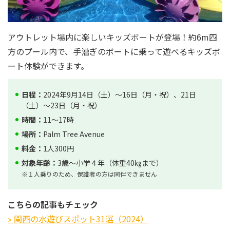
アウトレット場内に楽しいキッズボートが登場！約6m四
方のプール内で、手漕ぎのボートに乗って遊べるキッズボ
ート体験ができます。
日程：
2024年9月14日（土）～16日（月・祝）、21日
（土）～23日（月・祝）
時間：
11～17時
場所：
Palm Tree Avenue
料金：
1人300円
対象年齢：
3歳～小学４年（体重40㎏まで）
※１人乗りのため、保護者の方は同伴できません
こちらの記事もチェック
» 関西の水遊びスポット31選（2024）