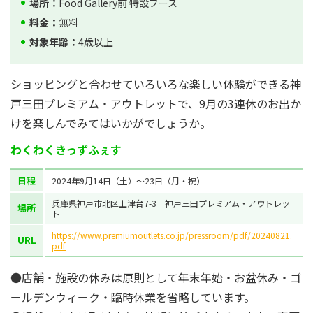
場所：
Food Gallery前 特設ブース
料金：
無料
対象年齢：
4歳以上
ショッピングと合わせていろいろな楽しい体験ができる神
戸三田プレミアム・アウトレットで、9月の3連休のお出か
けを楽しんでみてはいかがでしょうか。
わくわくきっずふぇす
日程
2024年9月14日（土）～23日（月・祝）
兵庫県神戸市北区上津台7-3 神戸三田プレミアム・アウトレッ
場所
ト
https://www.premiumoutlets.co.jp/pressroom/pdf/20240821.
URL
pdf
●店舗・施設の休みは原則として年末年始・お盆休み・ゴ
ールデンウィーク・臨時休業を省略しています。