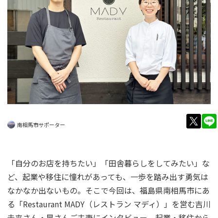
twitt
南相馬市サポーター
「自分のお店を持ちたい」「田舎暮らしをしてみたい」な
ど、起業や移住に憧れがあっても、一歩を踏み出す勇気は
なかなか出ないもの。そこで今回は、福島県南相馬市にあ
る「Restaurant MADY（レストラン マディ）」を営む吉川
未来さん・晃さんご夫妻にインタビュー。起業・移住から