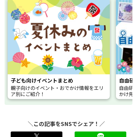
子ども向けイベントまとめ
自由研
親子向けのイベント・おでかけ情報をエリ
自由研
ア別にご紹介！
かけ先
＼この記事をSNSでシェア！／
twitter
LINE