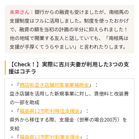
未来さん：
銀行からの融資も受けましたが、南相馬の
支援制度はフルに活用しました。制度を使ったおかげ
で、融資の額を当初の計画の半分に抑えられました！
他の地域で開業する友人と話していても、「南相馬は
支援が手厚くてうらやましい」と言われたりします。
【Check！】実際に吉川夫妻が利用した3つの支
援はコチラ
・「
商店街空き店舗対策事業補助金
」：
空き店舗を活用した新規事業に対し、賃借料と改装費
の一部を助成
・「
福島県12市町村移住支援金
」：
県外から移住する際、支援金（世帯の場合200万）を
支給
・「
福島県12市町村起業支援金
」：