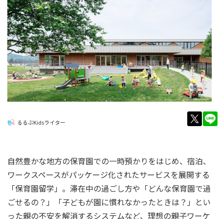
twitt
るるぶKidsライター
自然豊かな地方の保育園での一時預かりをはじめ、宿泊、
ワークスペースがパッケージ化されたサービスを展開する
「保育園留学」。滞在中の過ごし方や「どんな保育園で過
ごせるの？」「子どもが園に慣れなかったときは？」とい
った親の不安を解消するシステムなど、理想の親子ワーケ