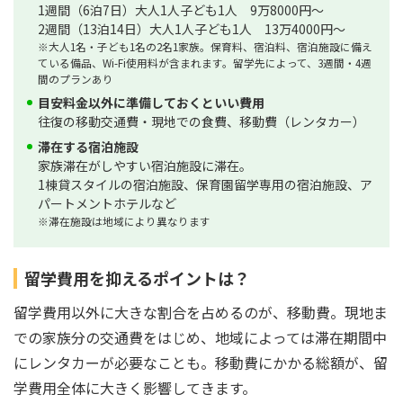
1週間（6泊7日）大人1人子ども1人 9万8000円～
2週間（13泊14日）大人1人子ども1人 13万4000円～
※大人1名・子ども1名の2名1家族。保育料、宿泊料、宿泊施設に備え
ている備品、Wi-Fi使用料が含まれます。留学先によって、3週間・4週
間のプランあり
目安料金以外に準備しておくといい費用
往復の移動交通費・現地での食費、移動費（レンタカー）
滞在する宿泊施設
家族滞在がしやすい宿泊施設に滞在。
1棟貸スタイルの宿泊施設、保育園留学専用の宿泊施設、ア
パートメントホテルなど
※滞在施設は地域により異なります
留学費用を抑えるポイントは？
留学費用以外に大きな割合を占めるのが、移動費。現地ま
での家族分の交通費をはじめ、地域によっては滞在期間中
にレンタカーが必要なことも。移動費にかかる総額が、留
学費用全体に大きく影響してきます。