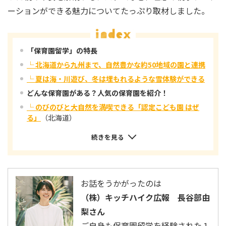
ーションができる魅力についてたっぷり取材しました。
「保育園留学」の特長
└ 北海道から九州まで、自然豊かな約50地域の園と連携
└ 夏は海・川遊び、冬は埋もれるような雪体験ができる
どんな保育園がある？人気の保育園を紹介！
└ のびのびと大自然を満喫できる「認定こども園 はぜ
る」
（北海道）
続きを見る
お話をうかがったのは
（株）キッチハイク広報 長谷部由
梨さん
ご自身も保育園留学を経験された１