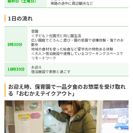
最終日（土曜日）
帰路の途中に周辺観光など
1日の流れ
登園
＜子ども＞在園児と同じ園生活
広い園庭でどろんこ遊び・園の菜園で収穫体験・海でのお
8時30分
散歩
地域の食材を使った給食など留学先の特色ある体験
＜大人＞宿泊施設や連携しているコワーキングスペースで
リモートワーク
お迎え
16時30分
宿泊施設で家族と過ごす
お迎え時、保育園で一品夕食のお惣菜を受け取れ
る「おむかえテイクアウト」