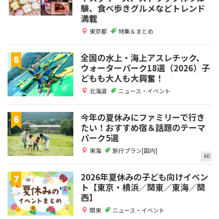
験、食べ歩きグルメなどトレンド
満載
東京都
特集＆まとめ
全国の水上・海上アスレチック、
ウォーターパーク18選（2026）子
どもも大人も大興奮！
北海道
ニュース・イベント
今年の夏休みにファミリーで行き
たい！おすすめ宿＆話題のテーマ
パーク5選
東海
旅行プラン[国内]
AD
2026年夏休みの子ども向けイベン
ト【東京・横浜／関東／東海／関
西】
関東
ニュース・イベント