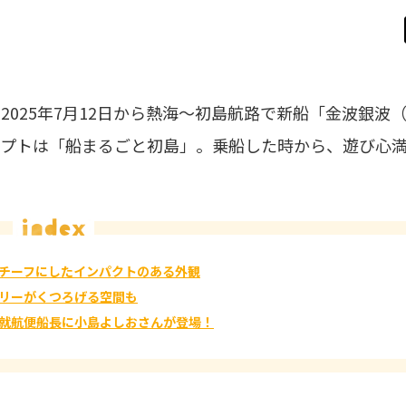
025年7月12日から熱海～初島航路で新船「金波銀波
セプトは「船まるごと初島」。乗船した時から、遊び心
チーフにしたインパクトのある外観
リーがくつろげる空間も
就航便船長に小島よしおさんが登場！