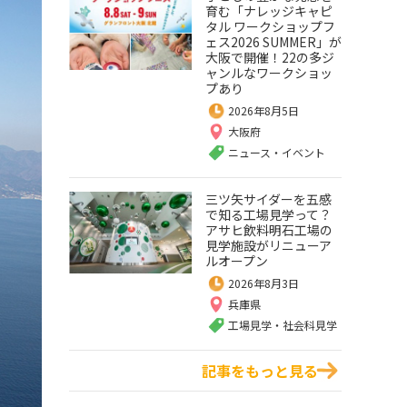
育む「ナレッジキャピ
タル ワークショップフ
ェス2026 SUMMER」が
大阪で開催！22の多ジ
ャンルなワークショッ
プあり
2026年8月5日
大阪府
ニュース・イベント
三ツ矢サイダーを五感
で知る工場見学って？
アサヒ飲料明石工場の
見学施設がリニューア
ルオープン
2026年8月3日
兵庫県
工場見学・社会科見学
記事をもっと見る