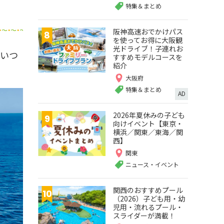
特集＆まとめ
阪神高速おでかけパス
を使ってお得に大阪観
光ドライブ！子連れお
。いつ
すすめモデルコースを
紹介
大阪府
特集＆まとめ
AD
2026年夏休みの子ども
向けイベント【東京・
横浜／関東／東海／関
西】
関東
ニュース・イベント
関西のおすすめプール
（2026）子ども用・幼
児用・流れるプール・
スライダーが満載！