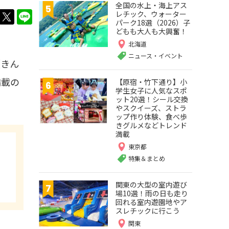
全国の水上・海上アス
レチック、ウォーター
twitter
LINE
パーク18選（2026）子
どもも大人も大興奮！
北海道
ニュース・イベント
（きん
満載の
【原宿・竹下通り】小
学生女子に人気なスポ
ット20選！シール交換
やスクイーズ、ストラ
ップ作り体験、食べ歩
きグルメなどトレンド
満載
東京都
特集＆まとめ
関東の大型の室内遊び
場10選！雨の日も走り
回れる室内遊園地やア
スレチックに行こう
関東