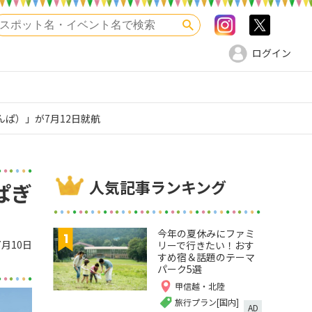
Instagram
>twitte
検索
ログイン
んぱ）」が7月12日就航
人気記事ランキング
ぱぎ
今年の夏休みにファミ
7月10日
リーで行きたい！おす
すめ宿＆話題のテーマ
パーク5選
甲信越・北陸
旅行プラン[国内]
AD