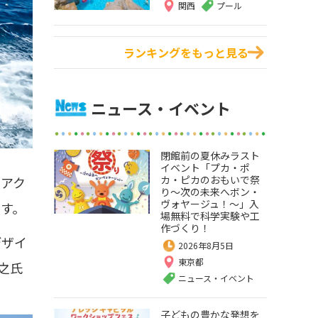
関西
プール
ランキングをもっと見る
ニュース・イベント
閉館前の夏休みラスト
イベント「プカ・ポ
カ・ピカのおもいで祭
をアク
り～次の未来へボン・
ヴォヤージュ！～」入
す。
場無料で科学実験や工
作づくり！
デザイ
2026年8月5日
東京都
康之氏
ニュース・イベント
子どもの豊かな発想を