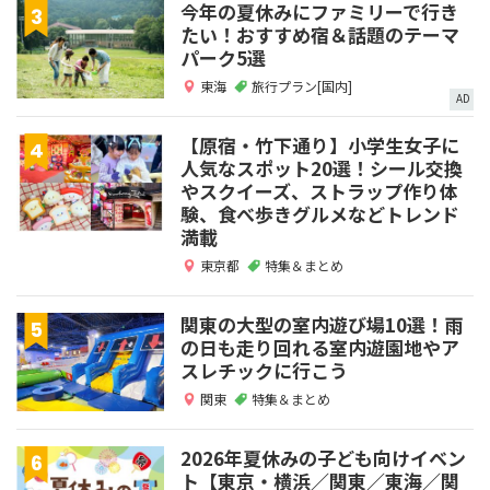
今年の夏休みにファミリーで行き
たい！おすすめ宿＆話題のテーマ
パーク5選
東海
旅行プラン[国内]
AD
【原宿・竹下通り】小学生女子に
人気なスポット20選！シール交換
やスクイーズ、ストラップ作り体
験、食べ歩きグルメなどトレンド
満載
東京都
特集＆まとめ
関東の大型の室内遊び場10選！雨
の日も走り回れる室内遊園地やア
スレチックに行こう
関東
特集＆まとめ
2026年夏休みの子ども向けイベン
ト【東京・横浜／関東／東海／関