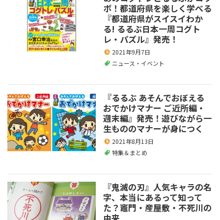
ボ！都道府県を楽しく学べる
『都道府県がスイスイわか
る! るるぶ日本一周コグト
レ・パズル』発売！
2021年9月7日
ニュース・イベント
『るるぶ あそんでおぼえる
おでかけマナー ご近所編・
週末編』発売！遊びながら一
生もののマナーが身につく
2021年8月13日
特集＆まとめ
『鬼滅の刃』人気キャラの名
字、本当にあるって知って
た？竈門・産屋敷・不死川の
由来