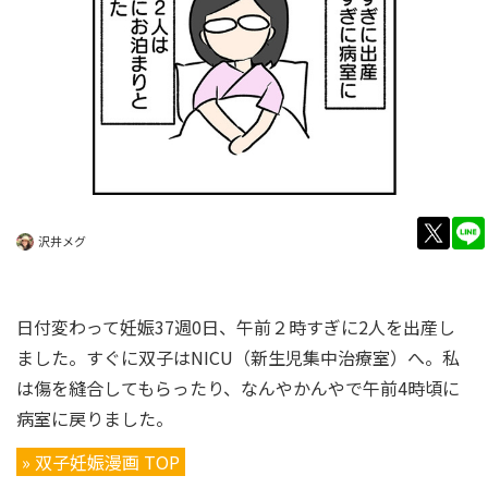
twitt
沢井メグ
日付変わって妊娠37週0日、午前２時すぎに2人を出産し
ました。すぐに双子はNICU（新生児集中治療室）へ。私
は傷を縫合してもらったり、なんやかんやで午前4時頃に
病室に戻りました。
» 双子妊娠漫画 TOP