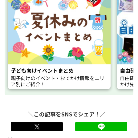
子ども向けイベントまとめ
自由研
親子向けのイベント・おでかけ情報をエリ
自由研
ア別にご紹介！
かけ先
＼この記事をSNSでシェア！／
twitter
LINE