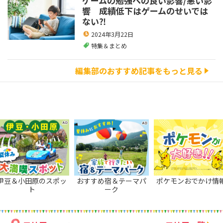
ゲームの勉強への良い影響/悪い影
響 成績低下はゲームのせいでは
ない⁈
2024年3月22日
特集＆まとめ
編集部のおすすめ記事をもっと見る
伊豆＆小田原のスポッ
おすすめ宿＆テーマパ
ポケモンおでかけ情
ト
ーク