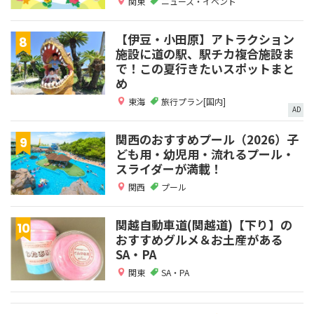
関東
ニュース・イベント
【伊豆・小田原】アトラクション
施設に道の駅、駅チカ複合施設ま
で！この夏行きたいスポットまと
め
東海
旅行プラン[国内]
AD
関西のおすすめプール（2026）子
ども用・幼児用・流れるプール・
スライダーが満載！
関西
プール
関越自動車道(関越道)【下り】の
おすすめグルメ＆お土産がある
SA・PA
関東
SA・PA