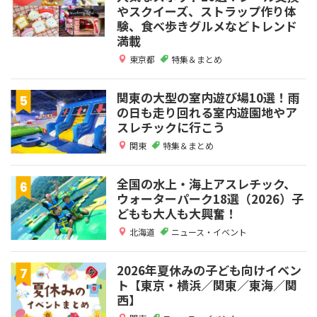
やスクイーズ、ストラップ作り体
験、食べ歩きグルメなどトレンド
満載
東京都
特集＆まとめ
関東の大型の室内遊び場10選！雨
の日も走り回れる室内遊園地やア
スレチックに行こう
関東
特集＆まとめ
全国の水上・海上アスレチック、
ウォーターパーク18選（2026）子
どもも大人も大興奮！
北海道
ニュース・イベント
2026年夏休みの子ども向けイベン
ト【東京・横浜／関東／東海／関
西】