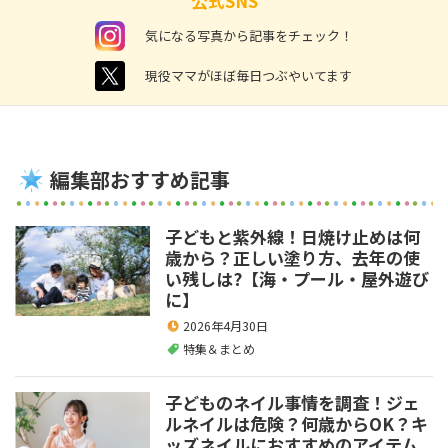
公式SNS
instagram
気になる写真から記事をチェック！
twitter
現役ママがほぼ毎日つぶやいてます
編集部おすすめ記事
子どもと紫外線！日焼け止めは何
歳から？正しい塗り方、去年の使
い残しは?【海・プール・屋外遊び
に】
2026年4月30日
特集＆まとめ
子どものネイル事情を調査！ジェ
ルネイルは危険？何歳からOK？キ
ッズネイルにおすすめのアイテム