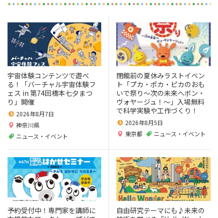
宇宙体験コンテンツで遊べ
閉館前の夏休みラストイベン
る！「バーチャル宇宙体験フ
ト「プカ・ポカ・ピカのおも
ェス in 第74回橋本七夕まつ
いで祭り～次の未来へボン・
り」開催
ヴォヤージュ！～」入場無料
で科学実験や工作づくり！
2026年8月7日
2026年8月5日
神奈川県
東京都
ニュース・イベント
ニュース・イベント
予約受付中！専門家を講師に
自由研究テーマにも♪未来の