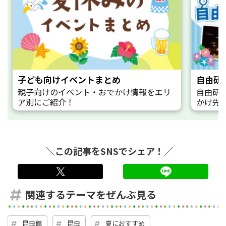
子ども向けイベントまとめ
自由研
親子向けのイベント・おでかけ情報をエリ
自由研
ア別にご紹介！
かけ先
＼この記事をSNSでシェア！／
twitter
LINE
関連するテーマをぜんぶ見る
昆虫館
昆虫
夏におすすめ