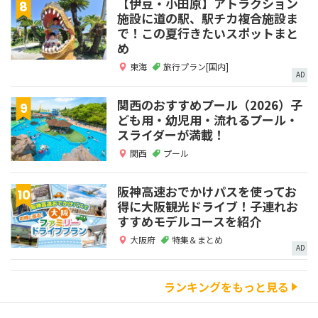
【伊豆・小田原】アトラクション
施設に道の駅、駅チカ複合施設ま
で！この夏行きたいスポットまと
め
東海
旅行プラン[国内]
AD
関西のおすすめプール（2026）子
ども用・幼児用・流れるプール・
スライダーが満載！
関西
プール
阪神高速おでかけパスを使ってお
得に大阪観光ドライブ！子連れお
すすめモデルコースを紹介
大阪府
特集＆まとめ
AD
ランキングをもっと見る