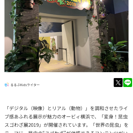
twitt
るるぶKidsライター
「デジタル（映像）とリアル（動物）」を調和させたライ
ブ感あふれる展示が魅力のオービィ横浜で、「変身！昆虫
スゴわざ展2019」が開催されています。「世界の昆虫」を
テーマに、昆虫の“スゴわざ”が体感できるコンテンツがい