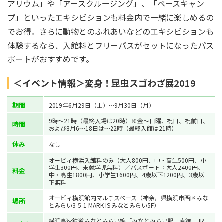
アリウム」や「アースクルージング」、「ベースキャン
プ」といったエキシビションも料金内で一緒に楽しめるの
でお得。さらに動物とのふれあいなどのエキシビションも
体験するなら、入館料とフリーパスがセットになったパス
ポートがおすすめです。
＜イベント情報＞変身！昆虫スゴわざ展2019
期間
2019年6月29日（土）〜9月30日（月）
9時〜21時（最終入場は20時）※金～日曜、祝日、祝前日、
時間
および8月6～18日は～22時（最終入館は21時）
休み
なし
オービィ横浜入館料のみ（大人800円、中・高生500円、小
学生300円、未就学児無料）／パスポート：大人2400円、
料金
中・高生1800円、小学生1600円、4歳以下1200円、3歳以
下無料
オービィ横浜館内マルチスペース（神奈川県横浜市西区みな
場所
とみらい3-5-1 MARK IS みなとみらい5F）
横浜高速鉄道みなとみらい線「みなとみらい駅」直結。JR