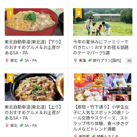
東北自動車道(東北道)【下り】
今年の夏休みにファミリーで
のおすすめグルメ＆お土産が
行きたい！おすすめ宿＆話題
あるSA・PA
のテーマパーク5選
東北
SA・PA
東海
旅行プラン[国内]
AD
東北自動車道(東北道)【上り】
【原宿・竹下通り】小学生女
のおすすめグルメ＆お土産が
子に人気なスポット20選！シ
あるSA・PA
ール交換やスクイーズ、スト
ラップ作り体験、食べ歩きグ
東北
SA・PA
ルメなどトレンド満載
東京都
特集＆まとめ