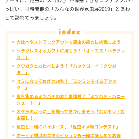
っぱい。同時開催の「みんなの世界昆虫展2019」とあわ
せて訪れてみましょう。
力比べやストラックアウトで昆虫の能力に挑戦しよう
ヘラクレスオオカブトに挑もう！「オーエス！ヘラクレ
ス！」
クワガタと力比べしよう！「ハッケヨーイ！クワガ
タ！」
セミになってめざせ30秒！「ミンミンタイムアタッ
ク！」
蜜を集めるミツバチのお仕事体験？「ミツバチ・ハニー
シュート！」
オケラのように土を掘って見つけ出そう「ホレホレ！昆
虫探し！」
昆虫と一緒にハイポーズ♪「昆虫キメ顔コンテスト」
オービィ横浜のエキシビションも一緒に楽しめてお得