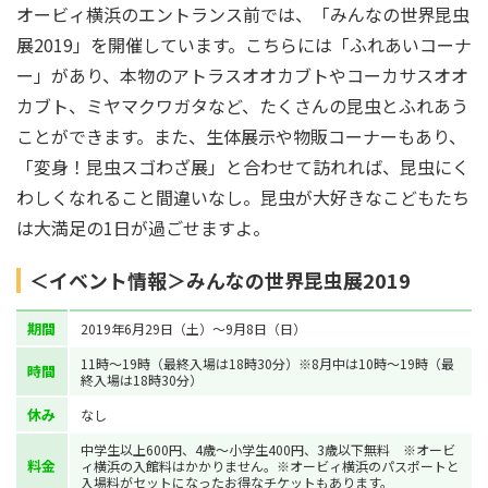
オービィ横浜のエントランス前では、「みんなの世界昆虫
展2019」を開催しています。こちらには「ふれあいコーナ
ー」があり、本物のアトラスオオカブトやコーカサスオオ
カブト、ミヤマクワガタなど、たくさんの昆虫とふれあう
ことができます。また、生体展示や物販コーナーもあり、
「変身！昆虫スゴわざ展」と合わせて訪れれば、昆虫にく
わしくなれること間違いなし。昆虫が大好きなこどもたち
は大満足の1日が過ごせますよ。
＜イベント情報＞みんなの世界昆虫展2019
期間
2019年6月29日（土）〜9月8日（日）
11時〜19時（最終入場は18時30分）※8月中は10時～19時（最
時間
終入場は18時30分）
休み
なし
中学生以上600円、4歳～小学生400円、3歳以下無料 ※オービ
料金
ィ横浜の入館料はかかりません。※オービィ横浜のパスポートと
入場料がセットになったお得なチケットもあります。