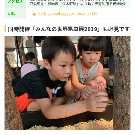
アクセス
京浜東北・根岸線「桜木町駅」より動く歩道利用で徒歩8分
URL
http://orbi-y-event.sega.jp/insects_2019/
同時開催「みんなの世界昆虫展2019」も必見です