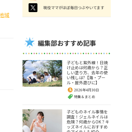
twitter
現役ママがほぼ毎日つぶやいてます
地域
編集部おすすめ記事
子どもと紫外線！日焼
け止めは何歳から？正
しい塗り方、去年の使
い残しは?【海・プー
ル・屋外遊びに】
2026年4月30日
特集＆まとめ
子どものネイル事情を
調査！ジェルネイルは
危険？何歳からOK？キ
ッズネイルにおすすめ
のアイテムも紹介