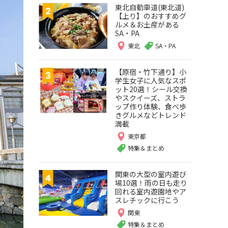
東北自動車道(東北道)
【上り】のおすすめグ
ルメ＆お土産がある
SA・PA
東北
SA・PA
【原宿・竹下通り】小
学生女子に人気なスポ
ット20選！シール交換
やスクイーズ、ストラ
ップ作り体験、食べ歩
きグルメなどトレンド
満載
東京都
特集＆まとめ
関東の大型の室内遊び
場10選！雨の日も走り
回れる室内遊園地やア
スレチックに行こう
関東
特集＆まとめ