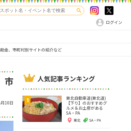
Instagram
>twitte
検索
ログイン
補助金、市町村別サイトの紹介など
人気記事ランキング
、市
東北自動車道(東北道)
5月10日
【下り】のおすすめグ
ルメ＆お土産がある
SA・PA
東北
SA・PA