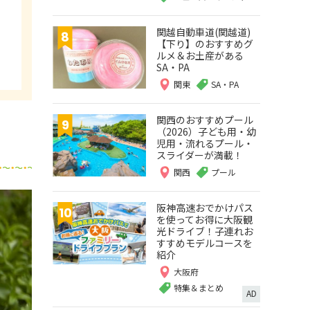
関越自動車道(関越道)
【下り】のおすすめグ
ルメ＆お土産がある
SA・PA
関東
SA・PA
関西のおすすめプール
（2026）子ども用・幼
児用・流れるプール・
スライダーが満載！
関西
プール
阪神高速おでかけパス
を使ってお得に大阪観
光ドライブ！子連れお
すすめモデルコースを
紹介
大阪府
特集＆まとめ
AD