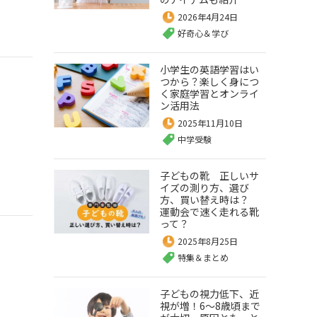
2026年4月24日
好奇心＆学び
小学生の英語学習はい
つから？楽しく身につ
く家庭学習とオンライ
ン活用法
2025年11月10日
中学受験
子どもの靴 正しいサ
イズの測り方、選び
方、買い替え時は？
運動会で速く走れる靴
って？
2025年8月25日
特集＆まとめ
子どもの視力低下、近
視が増！6～8歳頃まで