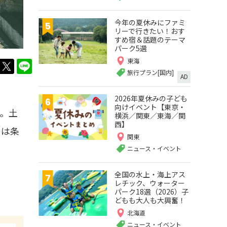
今年の夏休みにファミ
リーで行きたい！おす
すめ宿＆話題のテーマ
パーク5選
東海
twitter
LINE
旅行プラン[国内]
AD
2026年夏休みの子ども
向けイベント【東京・
。土
横浜／関東／東海／関
西】
ては条
関東
ニュース・イベント
全国の水上・海上アス
レチック、ウォーター
パーク18選（2026）子
どもも大人も大興奮！
北海道
ニュース・イベント