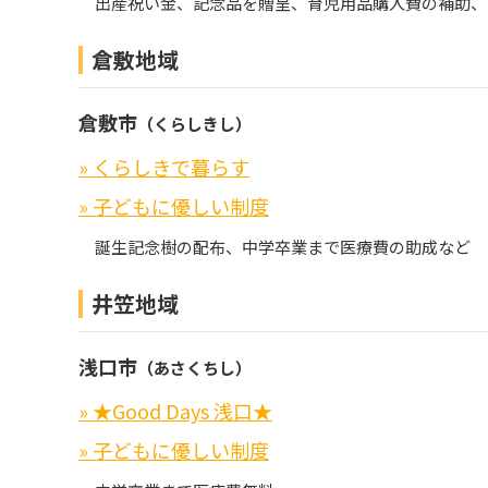
出産祝い金、記念品を贈呈、育児用品購入費の補助、
倉敷地域
倉敷市
（くらしきし）
» くらしきで暮らす
» 子どもに優しい制度
誕生記念樹の配布、中学卒業まで医療費の助成など
井笠地域
浅口市
（あさくちし）
» ★Good Days 浅口★
» 子どもに優しい制度