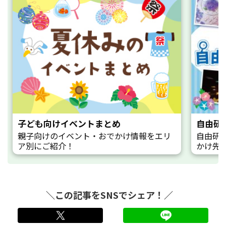
子ども向けイベントまとめ
自由研
親子向けのイベント・おでかけ情報をエリ
自由研
ア別にご紹介！
かけ先
＼この記事をSNSでシェア！／
twitter
LINE