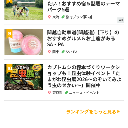
たい！おすすめ宿＆話題のテーマ
パーク5選
東海
旅行プラン[国内]
AD
関越自動車道(関越道)【下り】の
おすすめグルメ＆お土産がある
SA・PA
関東
SA・PA
カブトムシの標本づくりワークシ
ョップも！昆虫体験イベント「た
まがわ昆虫展2026～のぞいてみよ
う虫のせかい～」開催中
東京都
ニュース・イベント
ランキングをもっと見る