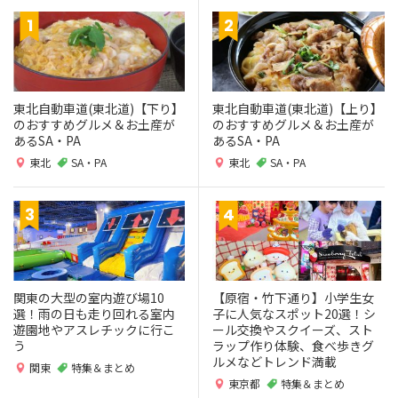
東北自動車道(東北道)【下り】
東北自動車道(東北道)【上り】
のおすすめグルメ＆お土産が
のおすすめグルメ＆お土産が
あるSA・PA
あるSA・PA
東北
SA・PA
東北
SA・PA
関東の大型の室内遊び場10
【原宿・竹下通り】小学生女
選！雨の日も走り回れる室内
子に人気なスポット20選！シ
遊園地やアスレチックに行こ
ール交換やスクイーズ、スト
う
ラップ作り体験、食べ歩きグ
ルメなどトレンド満載
関東
特集＆まとめ
東京都
特集＆まとめ