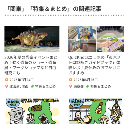
「関東」「特集＆まとめ」の関連記事
2026年夏の恐竜イベントまと
QuizKnockコラボの「東京メ
め！動く恐竜のショー・恐竜
トロ謎解きガイドブック」体
展・ワークショップなど自由
験レポ！夏休みのおでかけに
研究にも
おすすめ
2026年7月24日
2026年6月26日
北海道
,
関西
特集＆まとめ
東京都
特集＆まとめ