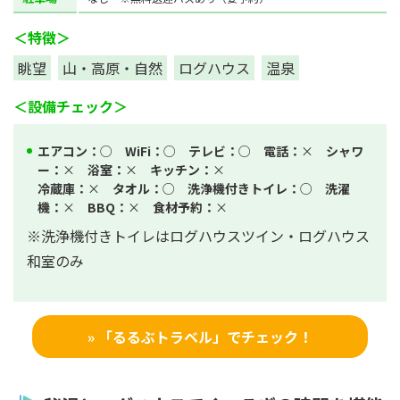
＜特徴＞
眺望
山・高原・自然
ログハウス
温泉
＜設備チェック＞
エアコン：
○
WiFi：
○
テレビ：
○
電話：
×
シャワ
ー：
×
浴室：
×
キッチン：
×
冷蔵庫：
×
タオル：
○
洗浄機付きトイレ：
○
洗濯
機：
×
BBQ：
×
食材予約：
×
※洗浄機付きトイレはログハウスツイン・ログハウス
和室のみ
» 「るるぶトラベル」でチェック！