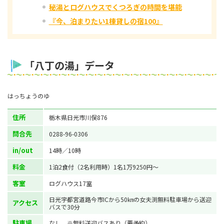
秘湯とログハウスでくつろぎの時間を堪能
『今、泊まりたい1棟貸しの宿100』
「八丁の湯」データ
はっちょうのゆ
住所
栃木県日光市川俣876
問合先
0288-96-0306
in/out
14時／10時
料金
1泊2食付（2名利用時）1名1万9250円〜
客室
ログハウス17室
日光宇都宮道路今市ICから50㎞の女夫渕無料駐車場から送迎
アクセス
バスで30分
駐車場
なし ※無料送迎バスあり（要予約）