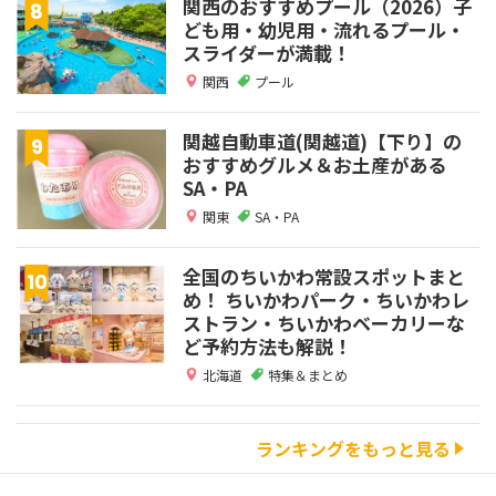
関西のおすすめプール（2026）子
ども用・幼児用・流れるプール・
スライダーが満載！
関西
プール
関越自動車道(関越道)【下り】の
おすすめグルメ＆お土産がある
SA・PA
関東
SA・PA
全国のちいかわ常設スポットまと
め！ ちいかわパーク・ちいかわレ
ストラン・ちいかわベーカリーな
ど予約方法も解説！
北海道
特集＆まとめ
ランキングをもっと見る