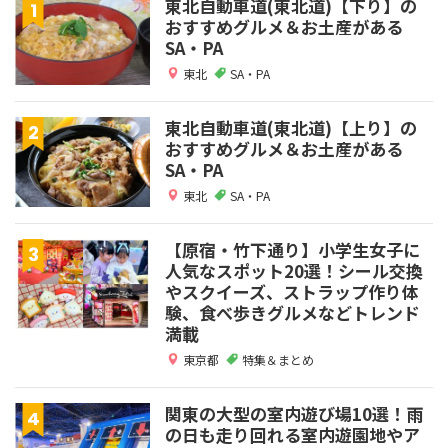
東北自動車道(東北道)【下り】の
おすすめグルメ＆お土産がある
SA・PA
東北
SA・PA
東北自動車道(東北道)【上り】の
おすすめグルメ＆お土産がある
SA・PA
東北
SA・PA
【原宿・竹下通り】小学生女子に
人気なスポット20選！シール交換
やスクイーズ、ストラップ作り体
験、食べ歩きグルメなどトレンド
満載
東京都
特集＆まとめ
関東の大型の室内遊び場10選！雨
の日も走り回れる室内遊園地やア