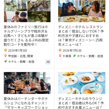
夏休みのファミリー旅行はホ
ディズニーホテル レストラン
テルグリーンプラザ軽井沢＆
まとめ！宿泊しないでOK？予
白馬へ！子どもが喜ぶ体験が
約方法や子連れにおすすめ
盛りだくさん るるぶKids限定
は？東京ディズニーシー25周
割引コードを配布中！
年メニューは？
2026年7月3日
2026年7月1日
甲信越・北陸
,
関東
千葉県
ホテル・旅館・民宿
ホテル・旅館・民宿
AD
夏休みはバーテンダーやホテ
ディズニーホテルのラウンジ
ルシェフになれるチャンス！
まとめ！宿泊者以外もOK？予
「サマーキッズワークショッ
約やおすすめ夏メニューは？