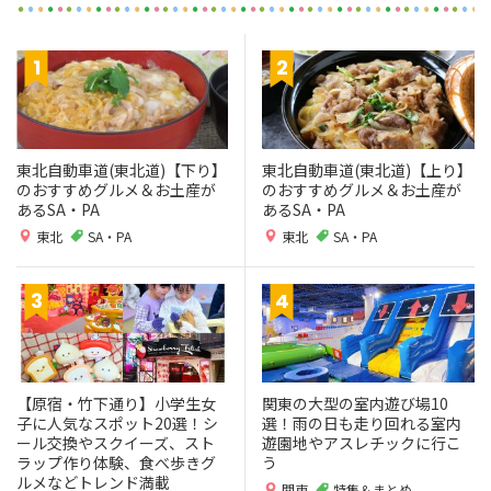
東北自動車道(東北道)【下り】
東北自動車道(東北道)【上り】
のおすすめグルメ＆お土産が
のおすすめグルメ＆お土産が
あるSA・PA
あるSA・PA
東北
SA・PA
東北
SA・PA
【原宿・竹下通り】小学生女
関東の大型の室内遊び場10
子に人気なスポット20選！シ
選！雨の日も走り回れる室内
ール交換やスクイーズ、スト
遊園地やアスレチックに行こ
ラップ作り体験、食べ歩きグ
う
ルメなどトレンド満載
関東
特集＆まとめ