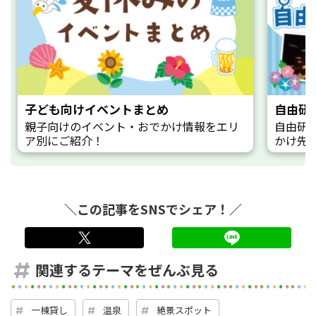
子ども向けイベントまとめ
自由研
親子向けのイベント・おでかけ情報をエリ
自由研
ア別にご紹介！
かけ先
＼この記事をSNSでシェア！／
twitter
LINE
関連するテーマをぜんぶ見る
一棟貸し
温泉
絶景スポット