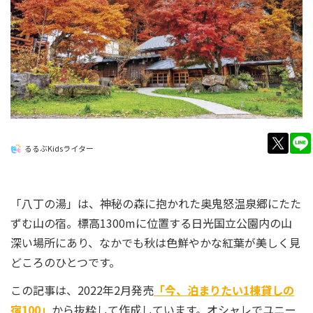
twitt
るるぶKidsライター
「八丁の湯」は、神秘の森に抱かれた奥鬼怒温泉郷にたた
ずむ山の宿。標高1300mに位置する日光国立公園内の山
深い場所にあり、なかでも秋は色鮮やかな紅葉が美しく見
どころのひとつです。
この記事は、2022年2月発売
「今、泊まりたい1棟貸しの
宿100」
から抜粋して作成しています。オシャレでユニー