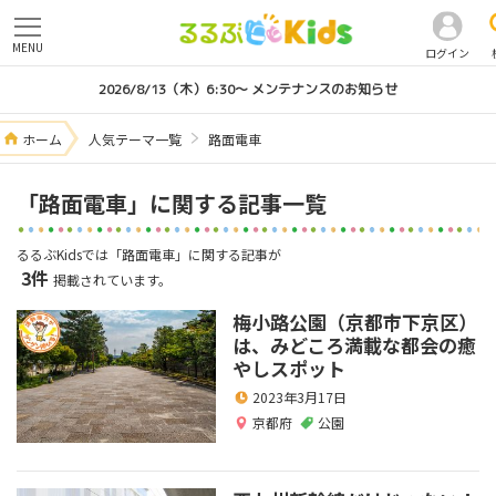
MENU
ログイン
2026/8/13（木）6:30～ メンテナンスのお知らせ
ホーム
人気テーマ一覧
路面電車
「路面電車」に関する記事一覧
るるぶKidsでは「路面電車」に関する記事が
3件
掲載されています。
梅小路公園（京都市下京区）
は、みどころ満載な都会の癒
やしスポット
2023年3月17日
京都府
公園