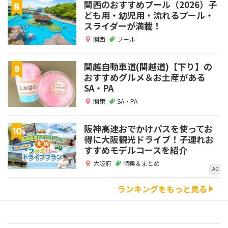
関西のおすすめプール（2026）子
ども用・幼児用・流れるプール・
スライダーが満載！
関西
プール
関越自動車道(関越道)【下り】の
おすすめグルメ＆お土産がある
SA・PA
関東
SA・PA
阪神高速おでかけパスを使ってお
得に大阪観光ドライブ！子連れお
すすめモデルコースを紹介
大阪府
特集＆まとめ
AD
ランキングをもっと見る