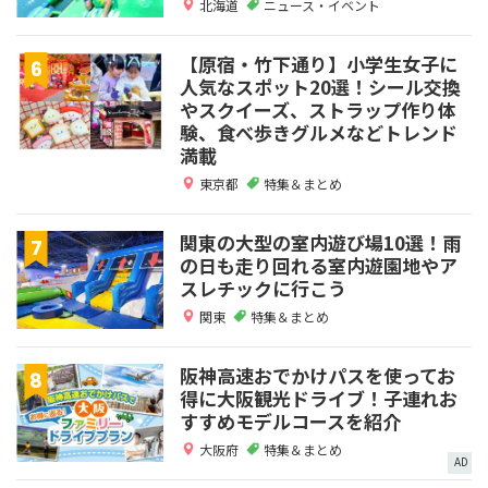
北海道
ニュース・イベント
【原宿・竹下通り】小学生女子に
人気なスポット20選！シール交換
やスクイーズ、ストラップ作り体
験、食べ歩きグルメなどトレンド
満載
東京都
特集＆まとめ
関東の大型の室内遊び場10選！雨
の日も走り回れる室内遊園地やア
スレチックに行こう
関東
特集＆まとめ
阪神高速おでかけパスを使ってお
得に大阪観光ドライブ！子連れお
すすめモデルコースを紹介
大阪府
特集＆まとめ
AD