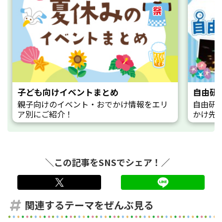
子ども向けイベントまとめ
自由研
親子向けのイベント・おでかけ情報をエリ
自由研
ア別にご紹介！
かけ先
＼この記事をSNSでシェア！／
twitter
LINE
関連するテーマをぜんぶ見る