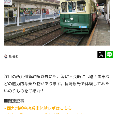
twitt
星 裕水
注目の西九州新幹線以外にも、港町・長崎には路面電車な
どの魅力的な乗り物があります。長崎観光で体験してみた
いのりものをご紹介！
■関連記事
» 西九州新幹線乗車体験レポはこちら