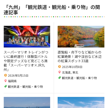
「九州」「観光鉄道・観光船・乗り物」の関
連記事
スーパーマリオ トレインがつ
遊覧船・舟下りなど船からの
いに最終運行！体験型バトル
紅葉絶景！湖や渓谷など水辺
や限定グッズなど見どころ満
の紅葉スポット33選
載「スーパーマリオ×JR九
2025年10月8日
州」
北海道
,
東北
2026年5月15日
観光鉄道・観光船・乗り物
福岡県
観光鉄道・観光船・乗り物