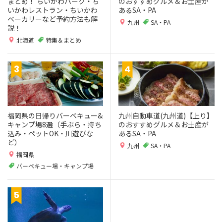
まとめ！ ちいかわパーク・ち
のおすすめグルメ＆お土産が
いかわレストラン・ちいかわ
あるSA・PA
ベーカリーなど予約方法も解
九州
SA・PA
説！
北海道
特集＆まとめ
福岡県の日帰りバーベキュー&
九州自動車道(九州道)【上り】
キャンプ場8選（手ぶら・持ち
のおすすめグルメ＆お土産が
込み・ペットOK・川遊びな
あるSA・PA
ど）
九州
SA・PA
福岡県
バーベキュー場・キャンプ場