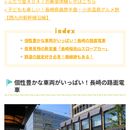
» ふたつ星４０４７の乗車体験レポはこちら
» 子どもも楽しい！長崎県島原半島・小浜温泉グルメ旅
【西九州新幹線沿線】
個性豊かな車両がいっぱい！長崎の路面電車
夜景見物の新定番「長崎稲佐山スロープカー」
鉄道の歴史好き必見！廃線跡もある！
個性豊かな車両がいっぱい！長崎の路面電
車