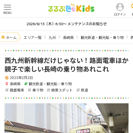
MENU
ログイン
2026/8/13（木）6:30～ メンテナンスのお知らせ
ホーム
エリア一覧
九州
長崎県
観光鉄道・観光船・乗り物
西九州新幹線だけじゃない！路面電車ほか
親子で楽しい長崎の乗り物あれこれ
2023年2月2日
長崎県
観光鉄道・観光船・乗り物
路面電車
乗り物
絶景スポット
鉄道