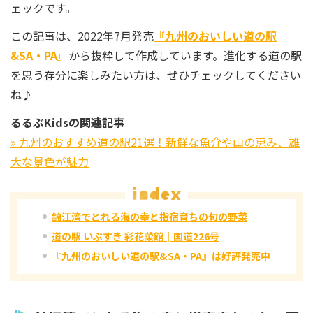
ェックです。
この記事は、2022年7月発売
『九州のおいしい道の駅
&SA・PA』
から抜粋して作成しています。進化する道の駅
を思う存分に楽しみたい方は、ぜひチェックしてください
ね♪
るるぶKidsの関連記事
» 九州のおすすめ道の駅21選！新鮮な魚介や山の恵み、雄
大な景色が魅力
錦江湾でとれる海の幸と指宿育ちの旬の野菜
道の駅 いぶすき 彩花菜館│国道226号
『九州のおいしい道の駅&SA・PA』は好評発売中