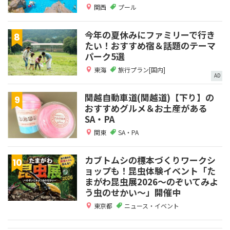
関西
プール
今年の夏休みにファミリーで行き
たい！おすすめ宿＆話題のテーマ
パーク5選
東海
旅行プラン[国内]
AD
関越自動車道(関越道)【下り】の
おすすめグルメ＆お土産がある
SA・PA
関東
SA・PA
カブトムシの標本づくりワークシ
ョップも！昆虫体験イベント「た
まがわ昆虫展2026～のぞいてみよ
う虫のせかい～」開催中
東京都
ニュース・イベント