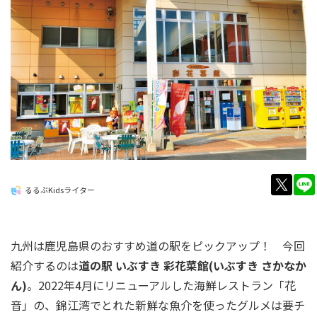
twitt
るるぶKidsライター
九州は鹿児島県のおすすめ道の駅をピックアップ！ 今回
紹介するのは
道の駅 いぶすき 彩花菜館(いぶすき さかなか
ん)
。2022年4月にリニューアルした海鮮レストラン「花
音」の、錦江湾でとれた新鮮な魚介を使ったグルメは要チ