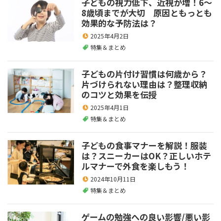
子どもの視力低下、近視が増！6～
8歳頃までが大切 原因ともっとも
効果的な予防法は？
2025年4月2日
特集＆まとめ
子どもの片付け習慣は何歳から？
片づけられない理由は？整理収納
のコツと効果を伝授
2025年4月1日
特集＆まとめ
子どもの食事マナーを解説！服装
は？スニーカーはOK？正しいホテ
ルマナーで外食を楽しもう！
2024年10月11日
特集＆まとめ
ゲームの勉強への良い影響/悪い影