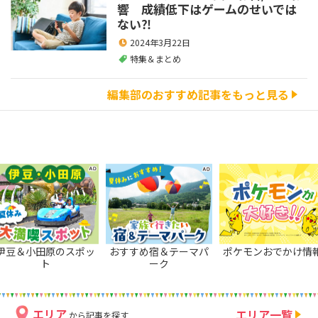
響 成績低下はゲームのせいでは
ない⁈
2024年3月22日
特集＆まとめ
編集部のおすすめ記事をもっと見る
伊豆＆小田原のスポッ
おすすめ宿＆テーマパ
ポケモンおでかけ情
ト
ーク
エリア
エリア一覧
から記事を探す