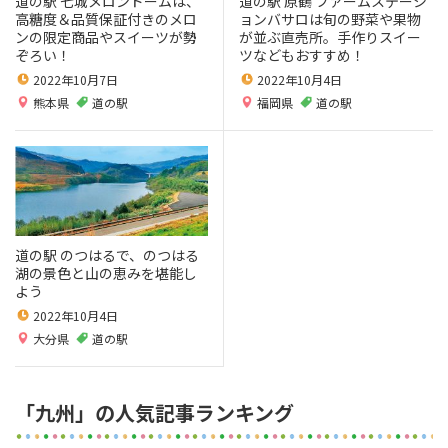
道の駅 七城メロンドームは、
道の駅 原鶴 ファームステーシ
高糖度＆品質保証付きのメロ
ョンバサロは旬の野菜や果物
ンの限定商品やスイーツが勢
が並ぶ直売所。手作りスイー
ぞろい！
ツなどもおすすめ！
2022年10月7日
2022年10月4日
熊本県
道の駅
福岡県
道の駅
道の駅 のつはるで、のつはる
湖の景色と山の恵みを堪能し
よう
2022年10月4日
大分県
道の駅
「九州」の人気記事ランキング