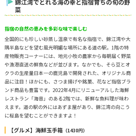
錦江湾でとれる海の幸と指宿育ちの旬の野
菜
指宿の自然の恵みを多彩な味で楽しむ
全国的にも珍しい砂蒸し温泉で有名な指宿で、錦江湾や大
隅半島などを望む風光明媚な場所にある道の駅。1階の特
産物販売コーナーには、地元小牧の農家から毎朝届く野菜
や漁港直送の鮮魚などが並びます。なかでも、そら豆とオ
クラの生産量日本一の鹿児島で開発された、オリジナル商
品に注目！ほかにも、さつま揚げや銘菓、花など指宿ブラ
ンド商品も豊富です。2022年4月にリニューアルした海鮮
レストラン「海音」のある2階では、新鮮な魚料理が味わ
えます。道の駅の外にはあずま屋があり、錦江湾の向こう
に桜島を望むことができますよ！
【グルメ】海鮮玉手箱
（1430円）