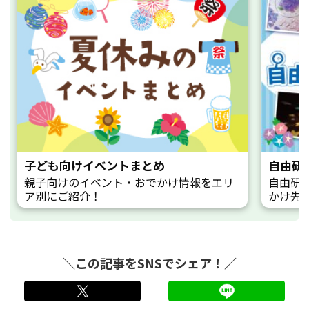
子ども向けイベントまとめ
自由研
親子向けのイベント・おでかけ情報をエリ
自由研
ア別にご紹介！
かけ先
＼この記事をSNSでシェア！／
twitter
LINE