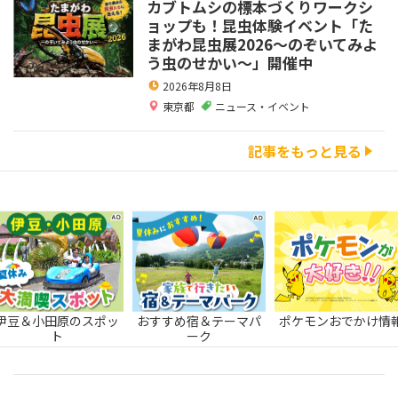
カブトムシの標本づくりワークシ
ョップも！昆虫体験イベント「た
まがわ昆虫展2026～のぞいてみよ
う虫のせかい～」開催中
2026年8月8日
東京都
ニュース・イベント
記事をもっと見る
伊豆＆小田原のスポッ
おすすめ宿＆テーマパ
ポケモンおでかけ情
ト
ーク