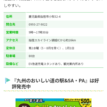
しやすい。
住所
鹿児島県指宿市小牧52-4
問合先
0993-27-9022
営業時間
9時～17時30分
アクセス
指宿スカイライン頴娃ICから約16km
定休日
第1水曜（5・8月を除く）、1月1日
駐車場
80台
設備など
EV急速充電スタンドあり、観光案内所あり
『九州のおいしい道の駅&SA・PA』は好
評発売中