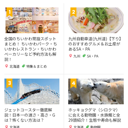
全国のちいかわ常設スポット
九州自動車道(九州道)【下り】
まとめ！ ちいかわパーク・ち
のおすすめグルメ＆お土産が
いかわレストラン・ちいかわ
あるSA・PA
ベーカリーなど予約方法も解
九州
SA・PA
説！
北海道
特集＆まとめ
ジェットコースター徹底解
ホッキョクグマ（シロクマ）
説！日本一の速さ・高さ・G
に会える動物園・水族館と全
は？怖くない方法は？
29頭紹介！生態や寿命も解説
北海道
北海道
動物園