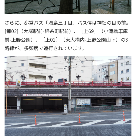
さらに、都営バス「湯島三丁目」バス停は神社の目の前。
[都02]（大塚駅前-錦糸町駅前）、［上69］（小滝橋車庫
前-上野公園）、［上01］（東大構内-上野公園山下）の3
路線が、多頻度で運行されています。