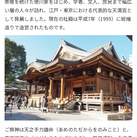
崇敬を続けた徳川家をはじめ、学者、文人、庶民まで幅広
い層の人々が訪れ、江戸・東京における代表的な天満宮と
して発展しました。現在の社殿は平成7年（1995）に総檜
造りで造営されたものです。
ご祭神は天之手力雄命（あめのたぢからをのみこと）と、