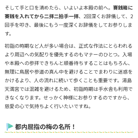
そして手と口を清めたら、いよいよ本殿の前へ。
賽銭箱に
賽銭を入れてから二拝二拍手一拝
、2回深くお辞儀して、2
回手を叩き、最後にもう一度深くお辞儀をしてお参りしま
す。
初詣の時期など人が多い場合は、正式な作法にとらわれる
より周辺への気配りを優先するのもマナーのひとつ。入場
や本殿への参拝できちんと順番待ちすることはもちろん、
無理に鳥居や参道の真ん中を避けることでまわりに迷惑を
かけるより、人の流れに続いて歩くことも重要です。湯島
天満宮では混雑を避けるため、初詣時期は手水舎も利用で
きなくなります。せっかく神様にお参りするのですから、
慈愛の心で気持ちよく行いたいですね。
都内屈指の梅の名所！