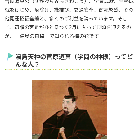
菅原道真公（すがわらみちざねこう）。学業成就、合格成
就をはじめ、厄除け、縁結び、交通安全、商売繁盛、その
他開運招福全般と、多くのご利益を誇っています。そし
て、初詣の客足がひと息つく2月に入って見頃を迎えるの
が、「湯島の白梅」で知られる梅の花です。
湯島天神の菅原道真（学問の神様）ってど
んな人？