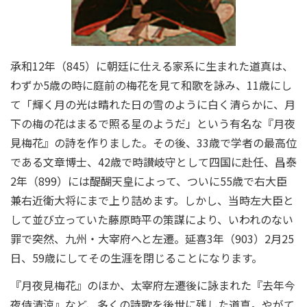
承和12年（845）に朝廷に仕える家系に生まれた道真は、
わずか5歳の時に庭前の梅花を見て和歌を詠み、11歳にし
て「輝く月の光は晴れた日の雪のように白く清らかに、月
下の梅の花はまるで照る星のようだ」という有名な『月夜
見梅花』の詩を作りました。その後、33歳で学者の最高位
である文章博士、42歳で時讃岐守として四国に赴任、昌泰
2年（899）には醍醐天皇によって、ついに55歳で右大臣
兼右近衛大将にまで上り詰めます。しかし、当時左大臣と
して並び立っていた藤原時平の策謀により、いわれのない
罪で突然、九州・大宰府へと左遷。延喜3年（903）2月25
日、59歳にしてその生涯を閉じることになります。
『月夜見梅花』のほか、太宰府左遷後に詠まれた『去年今
夜侍清涼』など、多くの詩歌を後世に残した道真。やがて