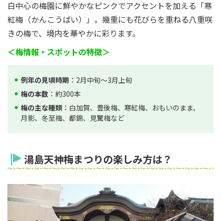
白中心の梅園に鮮やかなピンクでアクセントを加える「寒
紅梅（かんこうばい）」。幾重にも花びらを重ねる八重咲
きの梅で、境内を華やかに彩ります。
＜梅情報・スポットの特徴＞
例年の見頃時期
：2月中旬～3月上旬
梅の本数
：約300本
梅の主な種類
：白加賀、豊後梅、寒紅梅、おもいのまま、
月影、冬至梅、都錦、見驚梅など
湯島天神梅まつりの楽しみ方は？