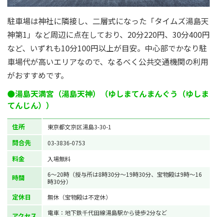
駐車場は神社に隣接し、二層式になった「タイムズ湯島天
神第1」など周辺に点在しており、20分220円、30分400円
など、いずれも10分100円以上が目安。中心部でかなり駐
車場代が高いエリアなので、なるべく公共交通機関の利用
がおすすめです。
●湯島天満宮（湯島天神）（ゆしまてんまんぐう（ゆしま
てんじん））
住所
東京都文京区湯島3-30-1
問合先
03-3836-0753
料金
入場無料
6～20時（授与所は8時30分～19時30分、宝物殿は9時～16
時間
時30分）
定休日
無休（宝物殿は不定休）
電車：地下鉄千代田線湯島駅から徒歩2分など
アクセス