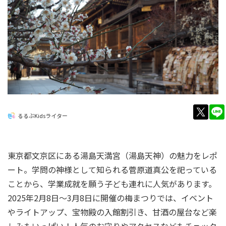
twitt
るるぶKidsライター
東京都文京区にある湯島天満宮（湯島天神）の魅力をレポ
ート。学問の神様として知られる菅原道真公を祀っている
ことから、学業成就を願う子ども連れに人気があります。
2025年2月8日～3月8日に開催の梅まつりでは、イベント
やライトアップ、宝物殿の入館割引き、甘酒の屋台など楽
しみもいっぱい！人気のお守りやアクセスなどもチェック