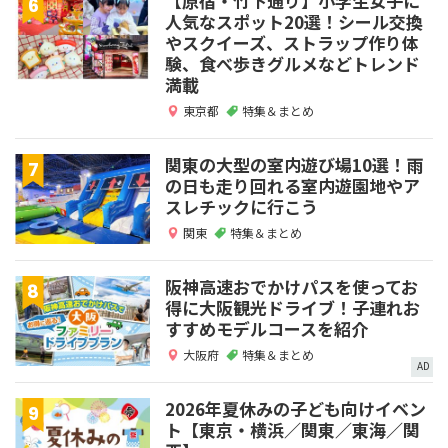
【原宿・竹下通り】小学生女子に
人気なスポット20選！シール交換
やスクイーズ、ストラップ作り体
験、食べ歩きグルメなどトレンド
満載
東京都
特集＆まとめ
関東の大型の室内遊び場10選！雨
の日も走り回れる室内遊園地やア
スレチックに行こう
関東
特集＆まとめ
阪神高速おでかけパスを使ってお
得に大阪観光ドライブ！子連れお
すすめモデルコースを紹介
大阪府
特集＆まとめ
AD
2026年夏休みの子ども向けイベン
ト【東京・横浜／関東／東海／関