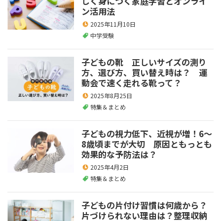
しく身につく家庭学習とオンライ
ン活用法
2025年11月10日
中学受験
子どもの靴 正しいサイズの測り
方、選び方、買い替え時は？ 運
動会で速く走れる靴って？
2025年8月25日
特集＆まとめ
子どもの視力低下、近視が増！6～
8歳頃までが大切 原因ともっとも
効果的な予防法は？
2025年4月2日
特集＆まとめ
子どもの片付け習慣は何歳から？
片づけられない理由は？整理収納