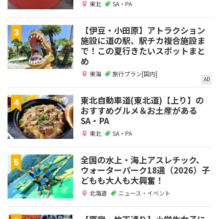
東北
SA・PA
【伊豆・小田原】アトラクション
施設に道の駅、駅チカ複合施設ま
で！この夏行きたいスポットまと
め
東海
旅行プラン[国内]
AD
東北自動車道(東北道)【上り】の
おすすめグルメ＆お土産がある
SA・PA
東北
SA・PA
全国の水上・海上アスレチック、
ウォーターパーク18選（2026）子
どもも大人も大興奮！
北海道
ニュース・イベント