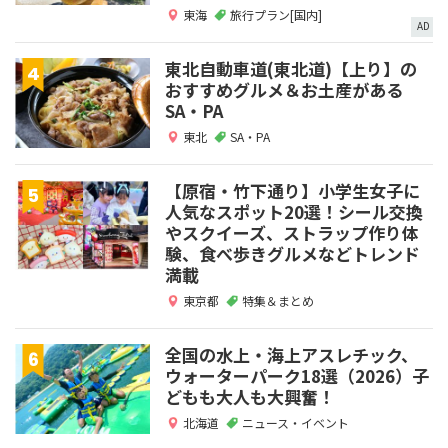
東海
旅行プラン[国内]
AD
東北自動車道(東北道)【上り】の
おすすめグルメ＆お土産がある
SA・PA
東北
SA・PA
【原宿・竹下通り】小学生女子に
人気なスポット20選！シール交換
やスクイーズ、ストラップ作り体
験、食べ歩きグルメなどトレンド
満載
東京都
特集＆まとめ
全国の水上・海上アスレチック、
ウォーターパーク18選（2026）子
どもも大人も大興奮！
北海道
ニュース・イベント