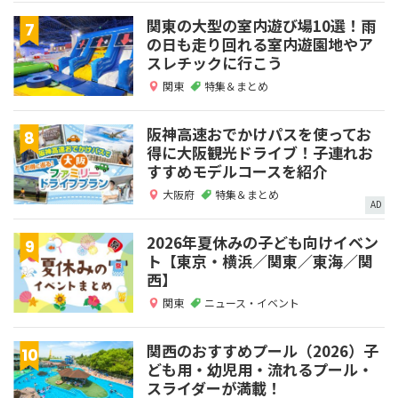
関東の大型の室内遊び場10選！雨
の日も走り回れる室内遊園地やア
スレチックに行こう
関東
特集＆まとめ
阪神高速おでかけパスを使ってお
得に大阪観光ドライブ！子連れお
すすめモデルコースを紹介
大阪府
特集＆まとめ
AD
2026年夏休みの子ども向けイベン
ト【東京・横浜／関東／東海／関
西】
関東
ニュース・イベント
関西のおすすめプール（2026）子
ども用・幼児用・流れるプール・
スライダーが満載！