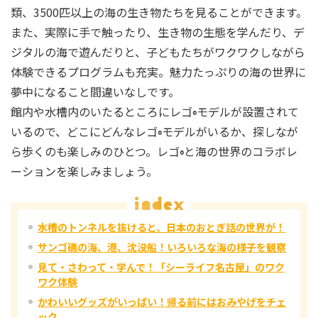
類、3500匹以上の海の生き物たちを見ることができます。
また、実際に手で触ったり、生き物の生態を学んだり、デ
ジタルの海で遊んだりと、子どもたちがワクワクしながら
体験できるプログラムも充実。魅力たっぷりの海の世界に
夢中になること間違いなしです。
館内や水槽内のいたるところにレゴ
モデルが設置されて
®
いるので、どこにどんなレゴ
モデルがいるか、探しなが
®
ら歩くのも楽しみのひとつ。レゴ
と海の世界のコラボレ
®
ーションを楽しみましょう。
水槽のトンネルを抜けると、日本のおとぎ話の世界が！
サンゴ礁の海、港、沈没船！いろいろな海の様子を観察
見て・さわって・学んで！「シーライフ名古屋」のワク
ワク体験
かわいいグッズがいっぱい！帰る前にはおみやげをチェ
ック