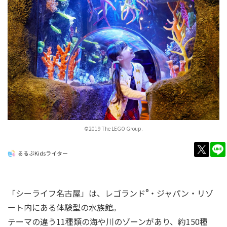
©2019 The LEGO Group.
twitt
るるぶKidsライター
「シーライフ名古屋」は、レゴランド
®
・ジャパン・リゾ
ート内にある体験型の水族館。
テーマの違う11種類の海や川のゾーンがあり、約150種