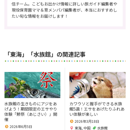
信チーム。こどもお出かけ情報に詳しい旅ガイド編集者や
現役保育園ママ＆育メンパパ編集者が、本当におすすめし
たい旬な情報をお届けします！
「東海」「水族館」の関連記事
水族館の生きものにアジをあ
カワウソと握手ができる水族
げよう！期間限定のエサやり
館5選！エサをあげたりふれあ
体験「鯵祭（あじさい）」開
い体験が楽しい
催
2026年3月18日
2026年6月5日
東海
,
中国
水族館