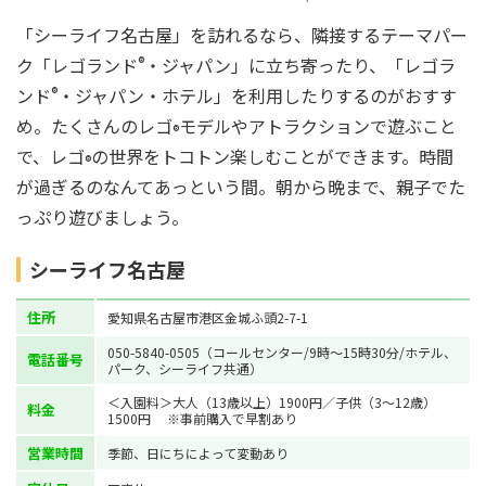
「シーライフ名古屋」を訪れるなら、隣接するテーマパー
ク「レゴランド
®
・ジャパン」に立ち寄ったり、「レゴラ
ンド
®
・ジャパン・ホテル」を利用したりするのがおすす
め。たくさんのレゴ
モデルやアトラクションで遊ぶこと
®
で、レゴ
の世界をトコトン楽しむことができます。時間
®
が過ぎるのなんてあっという間。朝から晩まで、親子でた
っぷり遊びましょう。
シーライフ名古屋
住所
愛知県名古屋市港区金城ふ頭2-7-1
050-5840-0505（コールセンター/9時～15時30分/ホテル、
電話番号
パーク、シーライフ共通）
＜入園料＞大人（13歳以上）1900円／子供（3～12歳）
料金
1500円 ※事前購入で早割あり
営業時間
季節、日にちによって変動あり