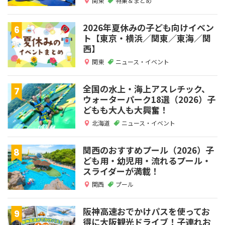
関東
特集＆まとめ
2026年夏休みの子ども向けイベン
ト【東京・横浜／関東／東海／関
西】
関東
ニュース・イベント
全国の水上・海上アスレチック、
ウォーターパーク18選（2026）子
どもも大人も大興奮！
北海道
ニュース・イベント
関西のおすすめプール（2026）子
ども用・幼児用・流れるプール・
スライダーが満載！
関西
プール
阪神高速おでかけパスを使ってお
得に大阪観光ドライブ！子連れお