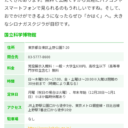
スマートフォンで見られるのもうれしいですね。そして、
おでかけができるようになったらぜひ「かはく」へ。大き
なシロナガスクジラが目印です。
国立科学博物館
住所
東京都台東区上野公園7-20
問合先
03-5777-8600
常設展示入館料：一般・大学生630円、高校生以下（高等専
料金
門学校生含む）無料
日～木曜9:00～17:00、金・土曜は～20:00※入館は閉館の
時間
30分前まで（時期により異なる）
月曜（祝日の場合は火曜）、年末年始（12月28日～1月1
定休日
日）※ほか臨時休館あり
JR上野駅公園口から徒歩5分、東京メトロ銀座線・日比谷線
アクセス
上野駅7番出口から徒歩10分
駐車場
なし
https://www.kahaku.go.jp/