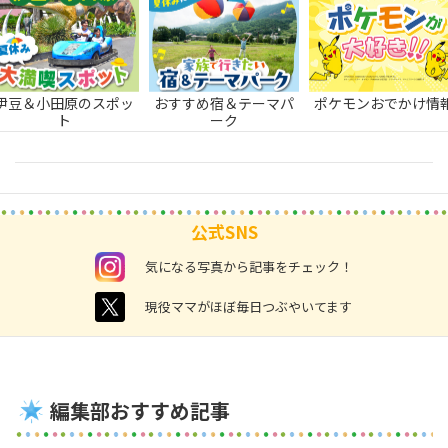
伊豆＆小田原のスポッ
おすすめ宿＆テーマパ
ポケモンおでかけ情
ト
ーク
公式SNS
instagram
気になる写真から記事をチェック！
twitter
現役ママがほぼ毎日つぶやいてます
編集部おすすめ記事