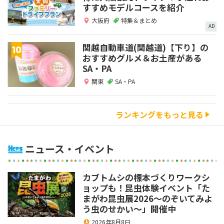
すすめモデルコースを紹介
大阪府
特集＆まとめ
AD
関越自動車道(関越道)【下り】の
おすすめグルメ＆お土産がある
SA・PA
関東
SA・PA
ランキングをもっと見る
ニュース・イベント
カブトムシの標本づくりワークシ
ョップも！昆虫体験イベント「た
まがわ昆虫展2026～のぞいてみよ
う虫のせかい～」開催中
2026年8月8日