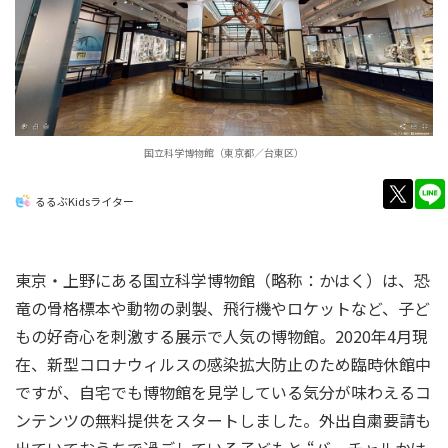
国立科学博物館（東京都／台東区）
twitt
るるぶKidsライター
東京・上野にある国立科学博物館（略称：かはく）は、恐
竜の骨格標本や動物の剥製、飛行機やロケットなど、子ど
もの好奇心を刺激する展示で人気の博物館。2020年4月現
在、新型コロナウィルスの感染拡大防止のため臨時休館中
ですが、自宅でも博物館を見学している気分が味わえるコ
ンテンツの無料提供をスタートしました。外出自粛要請も
出ていておうちで過ごしている子どもと “バーチャルかは