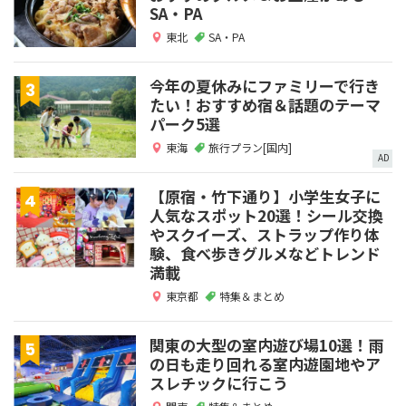
SA・PA
東北
SA・PA
今年の夏休みにファミリーで行き
たい！おすすめ宿＆話題のテーマ
パーク5選
東海
旅行プラン[国内]
AD
【原宿・竹下通り】小学生女子に
人気なスポット20選！シール交換
やスクイーズ、ストラップ作り体
験、食べ歩きグルメなどトレンド
満載
東京都
特集＆まとめ
関東の大型の室内遊び場10選！雨
の日も走り回れる室内遊園地やア
スレチックに行こう