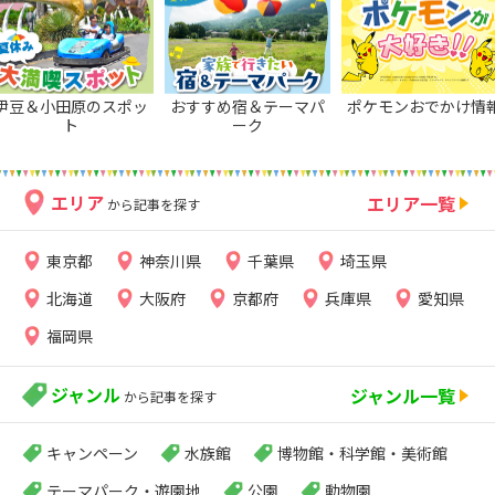
伊豆＆小田原のスポッ
おすすめ宿＆テーマパ
ポケモンおでかけ情
ト
ーク
エリア
エリア一覧
から記事を探す
東京都
神奈川県
千葉県
埼玉県
北海道
大阪府
京都府
兵庫県
愛知県
福岡県
ジャンル
ジャンル一覧
から記事を探す
キャンペーン
水族館
博物館・科学館・美術館
テーマパーク・遊園地
公園
動物園