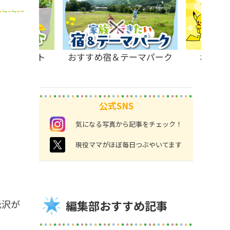
原のスポット
おすすめ宿＆テーマパーク
ポケモ
公式SNS
instagram
気になる写真から記事をチェック！
twitter
現役ママがほぼ毎日つぶやいてます
光沢が
編集部おすすめ記事