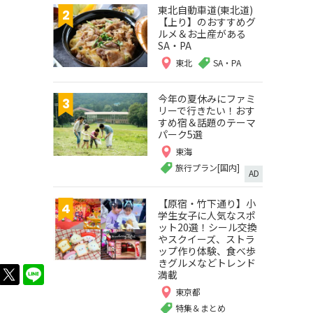
東北自動車道(東北道)
【上り】のおすすめグ
ルメ＆お土産がある
SA・PA
東北
SA・PA
今年の夏休みにファミ
リーで行きたい！おす
すめ宿＆話題のテーマ
パーク5選
東海
旅行プラン[国内]
AD
【原宿・竹下通り】小
学生女子に人気なスポ
ット20選！シール交換
やスクイーズ、ストラ
ップ作り体験、食べ歩
きグルメなどトレンド
twitter
LINE
満載
東京都
特集＆まとめ