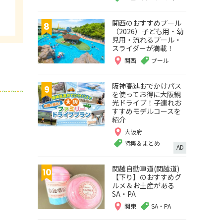
関西のおすすめプール
（2026）子ども用・幼
児用・流れるプール・
スライダーが満載！
関西
プール
阪神高速おでかけパス
を使ってお得に大阪観
光ドライブ！子連れお
すすめモデルコースを
紹介
大阪府
特集＆まとめ
AD
関越自動車道(関越道)
【下り】のおすすめグ
ルメ＆お土産がある
SA・PA
関東
SA・PA