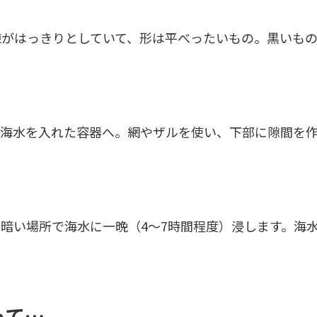
様がはっきりとしていて、形は平べったいもの。黒いも
の海水を入れた容器へ。網やザルを使い、下部に隙間を
暗い場所で海水に一晩（4～7時間程度）浸します。海
って…