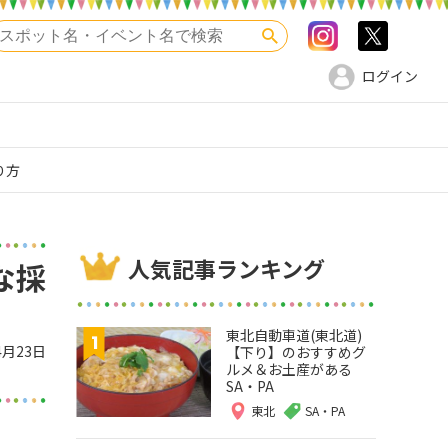
Instagram
>twitte
検索
ログイン
り方
人気記事ランキング
な採
東北自動車道(東北道)
4月23日
【下り】のおすすめグ
ルメ＆お土産がある
SA・PA
東北
SA・PA