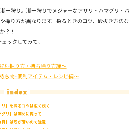
の潮干狩り。潮干狩りでメジャーなアサリ・ハマグリ・
や採り方が異なります。採るときのコツ、砂抜き方法な
か？！
チェックしてみて。
所選び･掘り方・持ち帰り方編～
装･持ち物･便利アイテム・レシピ編～
サリ】を採るコツは広く浅く
マグリ】は深めに掘って…
カ貝】は殻が薄いので注意