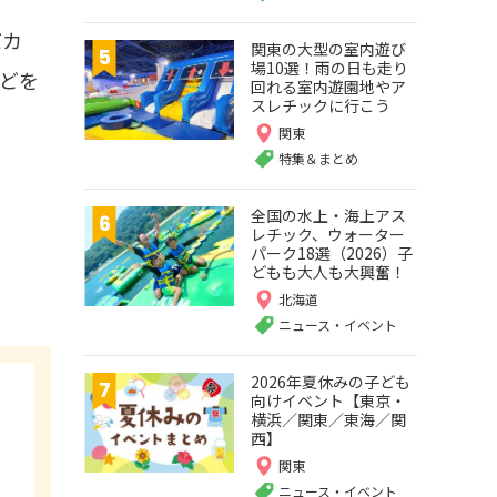
バカ
関東の大型の室内遊び
場10選！雨の日も走り
どを
回れる室内遊園地やア
スレチックに行こう
関東
特集＆まとめ
全国の水上・海上アス
レチック、ウォーター
パーク18選（2026）子
どもも大人も大興奮！
北海道
ニュース・イベント
2026年夏休みの子ども
向けイベント【東京・
横浜／関東／東海／関
西】
関東
ニュース・イベント