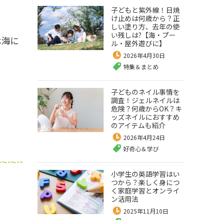
子どもと紫外線！日焼
け止めは何歳から？正
しい塗り方、去年の使
い残しは?【海・プー
は海に
ル・屋外遊びに】
2026年4月30日
特集＆まとめ
子どものネイル事情を
調査！ジェルネイルは
危険？何歳からOK？キ
ッズネイルにおすすめ
のアイテムも紹介
2026年4月24日
好奇心＆学び
小学生の英語学習はい
つから？楽しく身につ
く家庭学習とオンライ
ン活用法
2025年11月10日