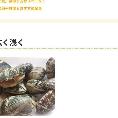
テ貝】は採り方がユニーク！
の潮干狩場＆おすすめ記事
広く浅く