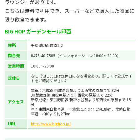
ラウンジ」があります。
こちらは無料で利用でき、スーパーなどで購入した商品に
限り飲食できます。
BIG HOP ガーデンモール印西
住所
千葉県印西市原1-2
問合先
0476-40-7505（インフォメーション 10:00～20:00）
営業時間
10:00～20:00
なし（但し元日は定休日になる場合あり。詳しくは公式サイ
定休日
トをご確認ください）
電車：京成線 京成高砂駅より印西牧の原駅まで 32分
JR武蔵野線 東松戸駅より印西牧の原駅まで 22分
新京成線・東武野田線 新鎌ヶ谷駅より印西牧の原駅まで 15
アクセス
分
車：東関東自動車道 千葉北ICより北に約18km、常磐自動
車道 柏ICより約27km
URL
http://www.bighop.jp/