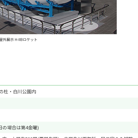
自由研究アイデア
伊豆＆小田
屋外展示 H-IIBロケット
学の杜・白川公園内
日の場合は第4金曜)