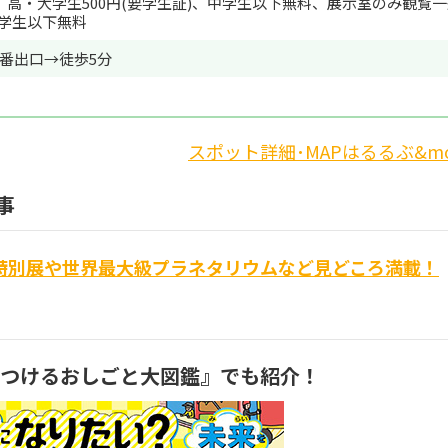
、高・大学生500円(要学生証)、中学生以下無料、展示室のみ観覧
中学生以下無料
番出口→徒歩5分
スポット詳細･MAPはるるぶ&mo
事
特別展や世界最大級プラネタリウムなど見どころ満載！
みつけるおしごと大図鑑』でも紹介！