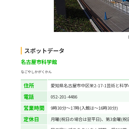
宇宙が大好き!!
SA・PA
スポットデータ
名古屋市科学館
なごやしかがくかん
住所
愛知県名古屋市中区栄2-17-1芸術と科
電話
052-201-4486
営業時間
9時30分～17時(入館は～16時30分)
定休日
月曜(祝日の場合は翌平日)、第3金曜(祝