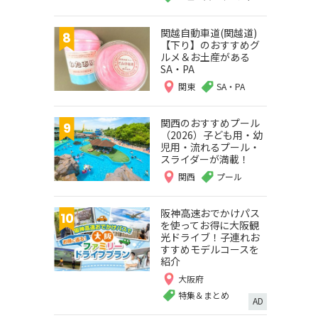
関越自動車道(関越道)
【下り】のおすすめグ
ルメ＆お土産がある
SA・PA
関東
SA・PA
関西のおすすめプール
（2026）子ども用・幼
児用・流れるプール・
スライダーが満載！
関西
プール
阪神高速おでかけパス
を使ってお得に大阪観
光ドライブ！子連れお
すすめモデルコースを
紹介
大阪府
特集＆まとめ
AD