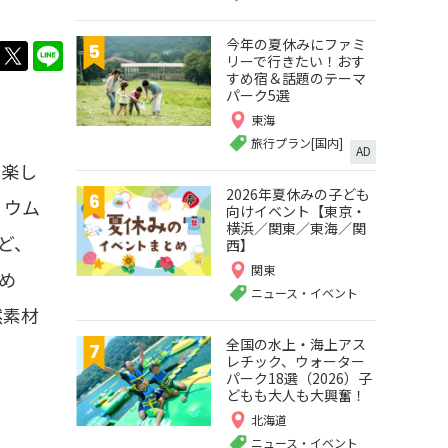
今年の夏休みにファミ
twitter
LINE
リーで行きたい！おす
すめ宿＆話題のテーマ
パーク5選
東海
旅行プラン[国内]
AD
で楽し
2026年夏休みの子ども
リウム
向けイベント【東京・
横浜／関東／東海／関
ど、
西】
関東
め
ニュース・イベント
然素材
全国の水上・海上アス
レチック、ウォーター
パーク18選（2026）子
どもも大人も大興奮！
北海道
ニュース・イベント