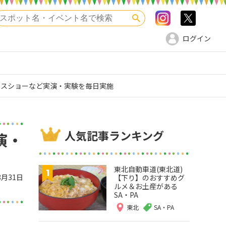
Instagram
>twitte
検索
ログイン
ンスショーなど実演・実験を毎日実施
人気記事ランキング
演・
東北自動車道(東北道)
8月31日
【下り】のおすすめグ
ルメ＆お土産がある
SA・PA
東北
SA・PA