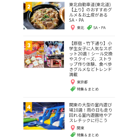
東北自動車道(東北道)
【上り】のおすすめグ
ルメ＆お土産がある
SA・PA
東北
SA・PA
【原宿・竹下通り】小
学生女子に人気なスポ
ット20選！シール交換
やスクイーズ、ストラ
ップ作り体験、食べ歩
きグルメなどトレンド
満載
東京都
特集＆まとめ
関東の大型の室内遊び
場10選！雨の日も走り
回れる室内遊園地やア
スレチックに行こう
関東
特集＆まとめ