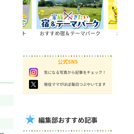
原のスポット
おすすめ宿＆テーマパーク
ポケモ
公式SNS
instagram
気になる写真から記事をチェック！
twitter
現役ママがほぼ毎日つぶやいてます
編集部おすすめ記事