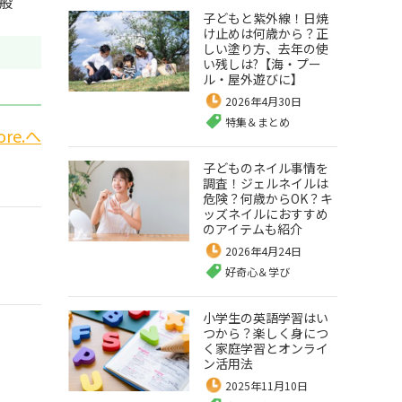
一般
子どもと紫外線！日焼
け止めは何歳から？正
しい塗り方、去年の使
い残しは?【海・プー
ル・屋外遊びに】
2026年4月30日
特集＆まとめ
re.へ
子どものネイル事情を
調査！ジェルネイルは
危険？何歳からOK？キ
ッズネイルにおすすめ
のアイテムも紹介
2026年4月24日
好奇心＆学び
小学生の英語学習はい
つから？楽しく身につ
く家庭学習とオンライ
ン活用法
2025年11月10日