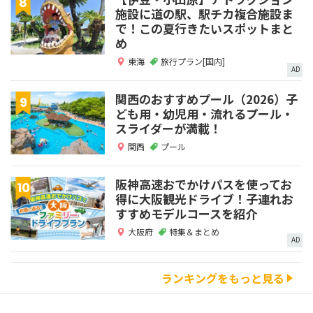
施設に道の駅、駅チカ複合施設ま
で！この夏行きたいスポットまと
め
東海
旅行プラン[国内]
AD
関西のおすすめプール（2026）子
ども用・幼児用・流れるプール・
スライダーが満載！
関西
プール
阪神高速おでかけパスを使ってお
得に大阪観光ドライブ！子連れお
すすめモデルコースを紹介
大阪府
特集＆まとめ
AD
ランキングをもっと見る