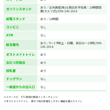
あり／出光興産(株)＆西日本宇佐美：24時間営
ガソリンスタンド
業(セルフ式)/096-245-2016
給電スタンド
あり／24時間
コンビニ
なし
ATM
なし
あり／9～17時(土・日曜、祝日は～18時)/096-
総合案内
245-2014
オストメイトトイレ
あり
おむつ交換台
あり
授乳室
あり
ドッグラン
なし
一般道からの出入口
なし
※スマートIC…ETC専用の簡易インターチェンジ
※オストメイトトイレ…排せつ物の処理をしやすい機能を備えたトイレ