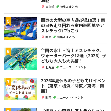
満載
東京都
特集＆まとめ
関東の大型の室内遊び場10選！雨
の日も走り回れる室内遊園地やア
スレチックに行こう
関東
特集＆まとめ
全国の水上・海上アスレチック、
ウォーターパーク18選（2026）子
どもも大人も大興奮！
北海道
ニュース・イベント
2026年夏休みの子ども向けイベン
ト【東京・横浜／関東／東海／関
西】
関東
ニュース・イベント
【伊豆・小田原】アトラクション