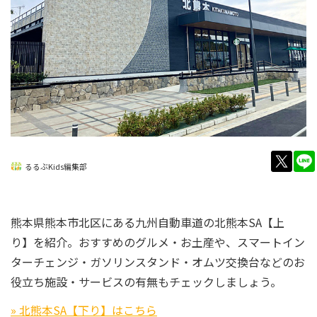
twitt
るるぶKids編集部
熊本県熊本市北区にある九州自動車道の北熊本SA【上
り】を紹介。おすすめのグルメ・お土産や、スマートイン
ターチェンジ・ガソリンスタンド・オムツ交換台などのお
役立ち施設・サービスの有無もチェックしましょう。
» 北熊本SA【下り】はこちら