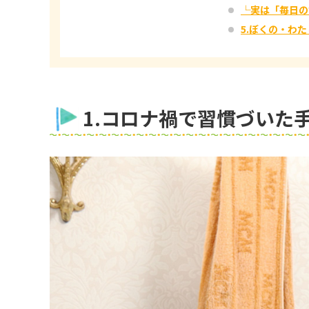
└実は「毎日の歯
5.ぼくの・わ
1.コロナ禍で習慣づいた