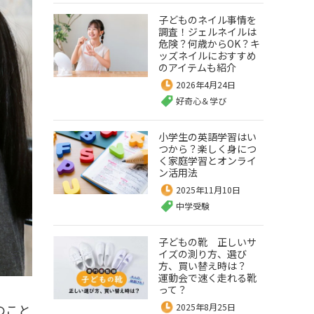
子どものネイル事情を
調査！ジェルネイルは
危険？何歳からOK？キ
ッズネイルにおすすめ
のアイテムも紹介
2026年4月24日
好奇心＆学び
小学生の英語学習はい
つから？楽しく身につ
く家庭学習とオンライ
ン活用法
2025年11月10日
中学受験
子どもの靴 正しいサ
イズの測り方、選び
方、買い替え時は？
運動会で速く走れる靴
って？
のこと
2025年8月25日