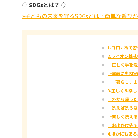
◇ SDGsとは？ ◇
»子どもの未来を守るSDGsとは？簡単な遊び
1.コロナ禍で
2.ライオン株
└正しく手を洗
└容器にもSD
└「暮らし、ま
3.正しく＆楽
└外から帰った
└洗えば洗うほ
└楽しく洗える
└お出かけ先で
4.ほかにもあ