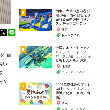
関東の大型の室内遊び
場10選！雨の日も走り
回れる室内遊園地やア
スレチックに行こう
関東
twitter
LINE
特集＆まとめ
全国の水上・海上アス
レチック、ウォーター
を“自
パーク18選（2026）子
どもも大人も大興奮！
洗い
北海道
取
ニュース・イベント
分が
2026年夏休みの子ども
向けイベント【東京・
横浜／関東／東海／関
西】
関東
ニュース・イベント