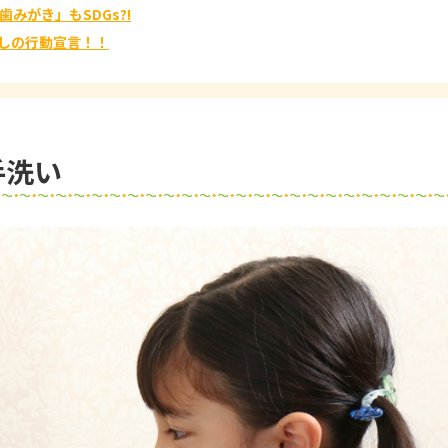
みがき」もSDGs?!
たしの行動宣言！！
手洗い