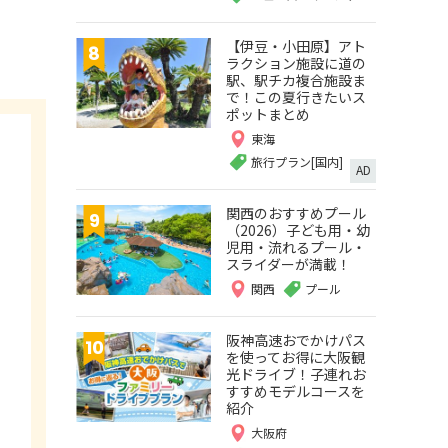
【伊豆・小田原】アト
ラクション施設に道の
駅、駅チカ複合施設ま
で！この夏行きたいス
ポットまとめ
東海
旅行プラン[国内]
AD
関西のおすすめプール
（2026）子ども用・幼
児用・流れるプール・
スライダーが満載！
関西
プール
阪神高速おでかけパス
を使ってお得に大阪観
光ドライブ！子連れお
すすめモデルコースを
紹介
大阪府