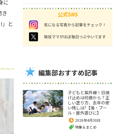
身に
聞き
公式SNS
!」と
instagram
気になる写真から記事をチェック！
twitter
現役ママがほぼ毎日つぶやいてます
編集部おすすめ記事
子どもと紫外線！日焼
け止めは何歳から？正
しい塗り方、去年の使
い残しは?【海・プー
ル・屋外遊びに】
2026年4月30日
特集＆まとめ