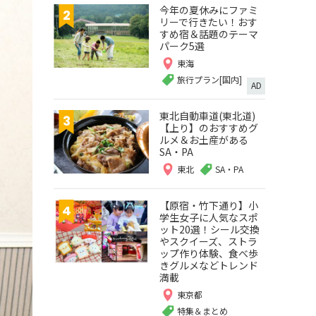
今年の夏休みにファミ
リーで行きたい！おす
すめ宿＆話題のテーマ
パーク5選
東海
旅行プラン[国内]
AD
東北自動車道(東北道)
【上り】のおすすめグ
ルメ＆お土産がある
SA・PA
東北
SA・PA
【原宿・竹下通り】小
学生女子に人気なスポ
ット20選！シール交換
やスクイーズ、ストラ
ップ作り体験、食べ歩
きグルメなどトレンド
満載
東京都
特集＆まとめ