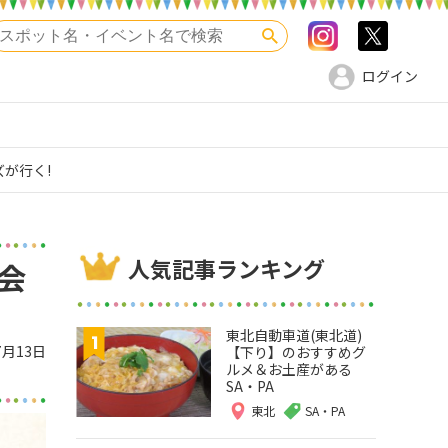
Instagram
>twitte
検索
ログイン
が行く!
人気記事ランキング
会
東北自動車道(東北道)
7月13日
【下り】のおすすめグ
ルメ＆お土産がある
SA・PA
東北
SA・PA