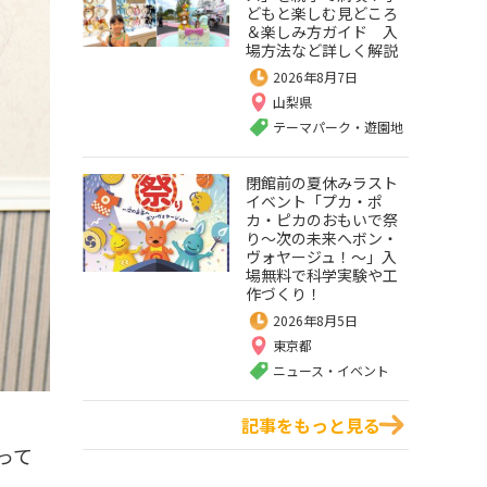
どもと楽しむ見どころ
＆楽しみ方ガイド 入
場方法など詳しく解説
2026年8月7日
山梨県
テーマパーク・遊園地
閉館前の夏休みラスト
イベント「プカ・ポ
カ・ピカのおもいで祭
り～次の未来へボン・
ヴォヤージュ！～」入
場無料で科学実験や工
作づくり！
2026年8月5日
東京都
ニュース・イベント
記事をもっと見る
って