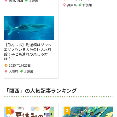
東海
,
関西
水族館
兵庫県
水族館
【取材レポ】海遊館はジンベ
エザメもいる大阪の巨大水族
館！子ども連れの楽しみ方
は？
2025年1月25日
大阪府
水族館
「関西」の人気記事ランキング