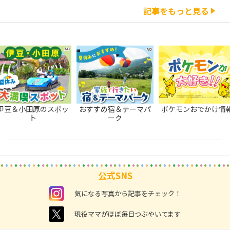
記事をもっと見る
伊豆＆小田原のスポッ
おすすめ宿＆テーマパ
ポケモンおでかけ情
ト
ーク
公式SNS
instagram
気になる写真から記事をチェック！
twitter
現役ママがほぼ毎日つぶやいてます