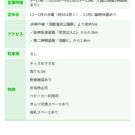
9～17時（7月20日～9月1日は9～22時、入園は閉園1時間前
営業時間
まで）
定休日
12～2月の水曜（祝日は除く）、12月に臨時休園あり
JR神戸線「須磨海浜公園駅」より徒歩5分
／阪神高速道路「若宮出入口」から0.2km
アクセス
／第二神明道路「須磨IC」から2.4km
駐車場
なし
キッズおすすめ
雨でもOK
飲食施設あり
弁当持込可
特徴
ベビーカー利用可
オムツ交換スペースあり
授乳スペースあり