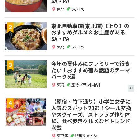
SA・PA
東北
SA・PA
東北自動車道(東北道)【上り】の
おすすめグルメ＆お土産がある
SA・PA
東北
SA・PA
今年の夏休みにファミリーで行き
たい！おすすめ宿＆話題のテーマ
パーク5選
東海
旅行プラン[国内]
AD
【原宿・竹下通り】小学生女子に
人気なスポット20選！シール交換
やスクイーズ、ストラップ作り体
験、食べ歩きグルメなどトレンド
満載
東京都
特集＆まとめ