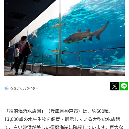
twitt
るるぶKidsライター
「須磨海浜水族園」（兵庫県神戸市）は、約600種、
13,000点の水生生物を飼育・展示している大型の水族館
で、白い砂浜が美しい須磨海岸に隣接しています。巨大な