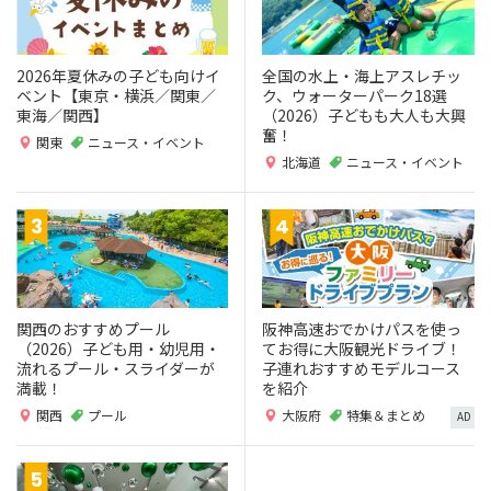
2026年夏休みの子ども向けイ
全国の水上・海上アスレチッ
ベント【東京・横浜／関東／
ク、ウォーターパーク18選
東海／関西】
（2026）子どもも大人も大興
奮！
関東
ニュース・イベント
北海道
ニュース・イベント
関西のおすすめプール
阪神高速おでかけパスを使っ
（2026）子ども用・幼児用・
てお得に大阪観光ドライブ！
流れるプール・スライダーが
子連れおすすめモデルコース
満載！
を紹介
関西
プール
大阪府
特集＆まとめ
AD