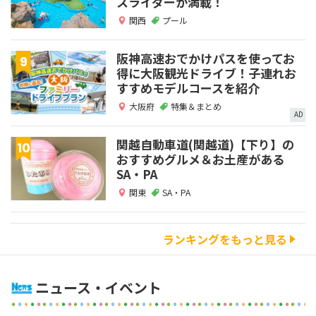
スライダーが満載！
関西
プール
阪神高速おでかけパスを使ってお
得に大阪観光ドライブ！子連れお
すすめモデルコースを紹介
大阪府
特集＆まとめ
AD
関越自動車道(関越道)【下り】の
おすすめグルメ＆お土産がある
SA・PA
関東
SA・PA
ランキングをもっと見る
ニュース・イベント