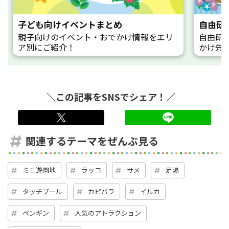
子ども向けイベントまとめ
自由研
親子向けのイベント・おでかけ情報をエリ
自由研
ア別にご紹介！
かけ先
＼この記事をSNSでシェア！／
twitter
LINE
関連するテーマをぜんぶ見る
ミニ遊園地
ラッコ
サメ
足湯
タッチプール
カピバラ
イルカ
ペンギン
人気のアトラクション